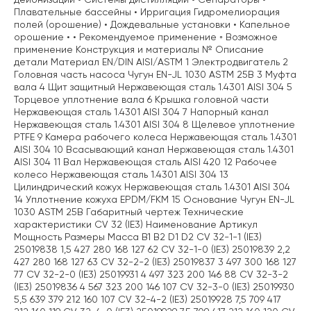
Плавательные бассейны • Ирригация Гидромелиорация
полей (орошение) • Дождевальные установки • Капельное
орошение • • Рекомендуемое применение ◦ Возможное
применение Конструкция и материалы № Описание
детали Материал EN/DIN AISI/ASTM 1 Электродвигатель 2
Головная часть насоса Чугун EN-JL 1030 ASTM 25B 3 Муфта
вала 4 Щит защитный Нержавеющая сталь 1.4301 AISI 304 5
Торцевое уплотнение вала 6 Крышка головной части
Нержавеющая сталь 1.4301 AISI 304 7 Напорный канал
Нержавеющая сталь 1.4301 AISI 304 8 Щелевое уплотнение
PTFE 9 Камера рабочего колеса Нержавеющая сталь 1.4301
AISI 304 10 Всасывающий канал Нержавеющая сталь 1.4301
AISI 304 11 Вал Нержавеющая сталь AISI 420 12 Рабочее
колесо Нержавеющая сталь 1.4301 AISI 304 13
Цилиндрический кожух Нержавеющая сталь 1.4301 AISI 304
14 Уплотнение кожуха EPDM/FKM 15 Основание Чугун EN-JL
1030 ASTM 25B Габаритный чертеж Технические
характеристики CV 32 (IE3) Наименование Артикул
Мощность Размеры Масса B1 B2 D1 D2 CV 32-1-1 (IE3)
25019838 1,5 427 280 168 127 62 CV 32-1-0 (IE3) 25019839 2,2
427 280 168 127 63 CV 32-2-2 (IE3) 25019837 3 497 300 168 127
77 CV 32-2-0 (IE3) 25019931 4 497 323 200 146 88 CV 32-3-2
(IE3) 25019836 4 567 323 200 146 107 CV 32-3-0 (IE3) 25019930
5,5 639 379 212 160 107 CV 32-4-2 (IE3) 25019928 7,5 709 417