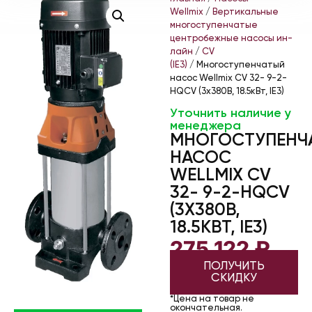
Wellmix
/
Вертикальные
многоступенчатые
центробежные насосы ин-
лайн
/
CV
(IE3)
/ Многоступенчатый
насос Wellmix CV 32- 9-2-
HQCV (3х380В, 18.5кВт, IE3)
Уточнить наличие у
менеджера
МНОГОСТУПЕНЧ
НАСОС
WELLMIX CV
32- 9-2-HQCV
(3Х380В,
18.5КВТ, IE3)
275 122
₽
ПОЛУЧИТЬ
СКИДКУ
*Цена на товар не
окончательная.