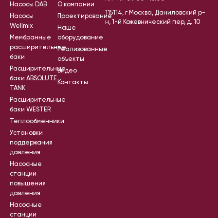
Насосы DAB
О компании
115114, г Москва, Даниловский р-
Насосы
Проектирование
н, 1-й Кожевнический пер, д. 10
Wellmix
Наше
Мембранные
оборудование
расширительные
Реализованные
баки
объекты
Расширительные
Видео
баки ABSOLUTE
Контакты
TANK
Расширительные
баки WESTER
Теплообменники
Установки
поддержания
давления
Насосные
станции
повышения
давления
Насосные
станции