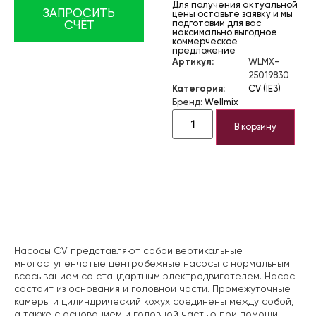
Для получения актуальной
ЗАПРОСИТЬ
цены оставьте заявку и мы
подготовим для вас
СЧЁТ
максимально выгодное
коммерческое
предложение
Артикул:
WLMX-
25019830
Категория:
CV (IE3)
Бренд:
Wellmix
В корзину
Описание
Насосы CV представляют собой вертикальные
многоступенчатые центробежные насосы с нормальным
всасыванием со стандартным электродвигателем. Насос
состоит из основания и головной части. Промежуточные
камеры и цилиндрический кожух соединены между собой,
а также с основанием и головной частью при помощи