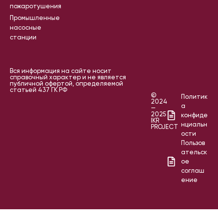
пожаротушения
Промышленные
насосные
станции
Вся информация на сайте носит
справочный характер и не является
публичной офертой, определяемой
статьей 437 ГК РФ
©
Политик
2024
а
—
2025
конфиде
IKR
нциальн
PROJECT
ости
Пользов
ательск
ое
соглаш
ение