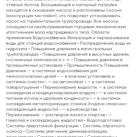
стяжных болтов. Всасывающий и напорный патрубки
находятся в основании насоса и расположены соосно
(конструкция «ин-лайн»), что позволяет устанавливать
насос на горизонтальном трубопроводе. Все насосы
оснащаются необслуживаемым торцевым механическим
уплотнением вала картриджевого типа. Области
применения Водоснабжение Фильтрация и перекачивание
воды для станций водоснабжения • Распределение воды из
гидроузла • Повышение давления в магистральных
трубопроводах • Повышение давления в высотных зданиях,
гостиничных комплексах и т. п. • Повышение давления в
промышленных установках • Промышленность Повышение
давления: — в системах водоснабжения для
технологических целей • — в моечных установках и
системах очистки • — на автомойках • — в системах
пожаротушения • Перекачивание жидкости: — в системах
охлаждения и кондиционирования воздуха • — в системах
питания котлов и удаления конденсата • — в системах
охлаждения металлорежущих станков (подача смазочно-
охлаждающей жидкости) • — в рыбоводстве •
Перекачивание: — растворов масел и спиртов • —
гликолей и охлаждающих жидкостей • Водоподготовка
Системы сверхтонкой фильтрации ◦ Системы обратного
осмоса ◦ Системы умягчения, деминерализации,
деионизации ◦ Системы дистилляции ◦ Сепараторы ◦