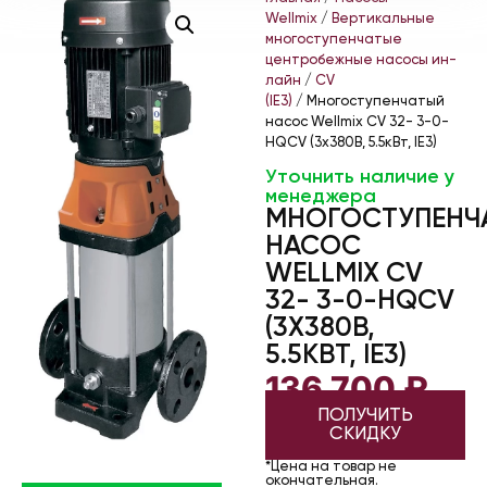
Wellmix
/
Вертикальные
многоступенчатые
центробежные насосы ин-
лайн
/
CV
(IE3)
/ Многоступенчатый
насос Wellmix CV 32- 3-0-
HQCV (3х380В, 5.5кВт, IE3)
Уточнить наличие у
менеджера
МНОГОСТУПЕНЧ
НАСОС
WELLMIX CV
32- 3-0-HQCV
(3Х380В,
5.5КВТ, IE3)
136 700
₽
ПОЛУЧИТЬ
СКИДКУ
*Цена на товар не
окончательная.