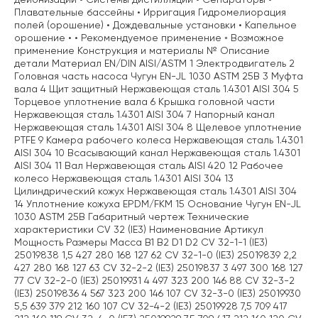
Плавательные бассейны • Ирригация Гидромелиорация
полей (орошение) • Дождевальные установки • Капельное
орошение • • Рекомендуемое применение ◦ Возможное
применение Конструкция и материалы № Описание
детали Материал EN/DIN AISI/ASTM 1 Электродвигатель 2
Головная часть насоса Чугун EN-JL 1030 ASTM 25B 3 Муфта
вала 4 Щит защитный Нержавеющая сталь 1.4301 AISI 304 5
Торцевое уплотнение вала 6 Крышка головной части
Нержавеющая сталь 1.4301 AISI 304 7 Напорный канал
Нержавеющая сталь 1.4301 AISI 304 8 Щелевое уплотнение
PTFE 9 Камера рабочего колеса Нержавеющая сталь 1.4301
AISI 304 10 Всасывающий канал Нержавеющая сталь 1.4301
AISI 304 11 Вал Нержавеющая сталь AISI 420 12 Рабочее
колесо Нержавеющая сталь 1.4301 AISI 304 13
Цилиндрический кожух Нержавеющая сталь 1.4301 AISI 304
14 Уплотнение кожуха EPDM/FKM 15 Основание Чугун EN-JL
1030 ASTM 25B Габаритный чертеж Технические
характеристики CV 32 (IE3) Наименование Артикул
Мощность Размеры Масса B1 B2 D1 D2 CV 32-1-1 (IE3)
25019838 1,5 427 280 168 127 62 CV 32-1-0 (IE3) 25019839 2,2
427 280 168 127 63 CV 32-2-2 (IE3) 25019837 3 497 300 168 127
77 CV 32-2-0 (IE3) 25019931 4 497 323 200 146 88 CV 32-3-2
(IE3) 25019836 4 567 323 200 146 107 CV 32-3-0 (IE3) 25019930
5,5 639 379 212 160 107 CV 32-4-2 (IE3) 25019928 7,5 709 417