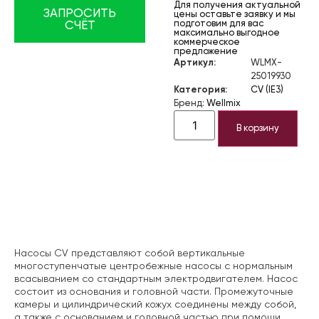
Для получения актуальной
ЗАПРОСИТЬ
цены оставьте заявку и мы
подготовим для вас
СЧЁТ
максимально выгодное
коммерческое
предложение
Артикул:
WLMX-
25019930
Категория:
CV (IE3)
Бренд:
Wellmix
В корзину
Описание
Насосы CV представляют собой вертикальные
многоступенчатые центробежные насосы с нормальным
всасыванием со стандартным электродвигателем. Насос
состоит из основания и головной части. Промежуточные
камеры и цилиндрический кожух соединены между собой,
а также с основанием и головной частью при помощи