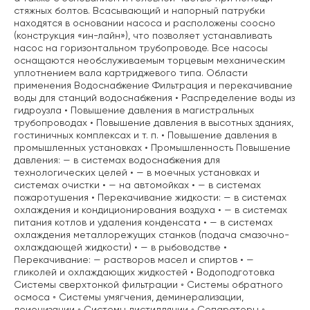
стяжных болтов. Всасывающий и напорный патрубки
находятся в основании насоса и расположены соосно
(конструкция «ин-лайн»), что позволяет устанавливать
насос на горизонтальном трубопроводе. Все насосы
оснащаются необслуживаемым торцевым механическим
уплотнением вала картриджевого типа. Области
применения Водоснабжение Фильтрация и перекачивание
воды для станций водоснабжения • Распределение воды из
гидроузла • Повышение давления в магистральных
трубопроводах • Повышение давления в высотных зданиях,
гостиничных комплексах и т. п. • Повышение давления в
промышленных установках • Промышленность Повышение
давления: — в системах водоснабжения для
технологических целей • — в моечных установках и
системах очистки • — на автомойках • — в системах
пожаротушения • Перекачивание жидкости: — в системах
охлаждения и кондиционирования воздуха • — в системах
питания котлов и удаления конденсата • — в системах
охлаждения металлорежущих станков (подача смазочно-
охлаждающей жидкости) • — в рыбоводстве •
Перекачивание: — растворов масел и спиртов • —
гликолей и охлаждающих жидкостей • Водоподготовка
Системы сверхтонкой фильтрации ◦ Системы обратного
осмоса ◦ Системы умягчения, деминерализации,
деионизации ◦ Системы дистилляции ◦ Сепараторы ◦