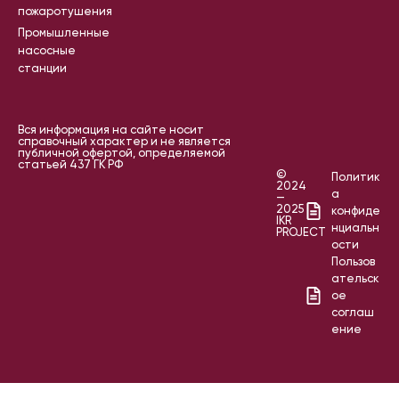
пожаротушения
Промышленные
насосные
станции
Вся информация на сайте носит
справочный характер и не является
публичной офертой, определяемой
статьей 437 ГК РФ
©
Политик
2024
а
—
2025
конфиде
IKR
нциальн
PROJECT
ости
Пользов
ательск
ое
соглаш
ение