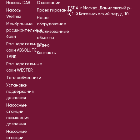
Насосы DAB
О компании
115114, г Москва, Даниловский р-
Насосы
Проектирование
н, 1-й Кожевнический пер, д. 10
Wellmix
Наше
Мембранные
оборудование
расширительные
Реализованные
баки
объекты
Расширительные
Видео
баки ABSOLUTE
Контакты
TANK
Расширительные
баки WESTER
Теплообменники
Установки
поддержания
давления
Насосные
станции
повышения
давления
Насосные
станции