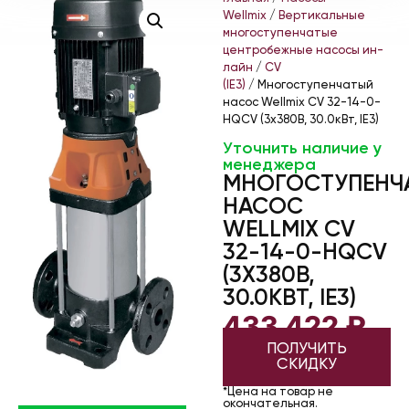
Wellmix
/
Вертикальные
многоступенчатые
центробежные насосы ин-
лайн
/
CV
(IE3)
/ Многоступенчатый
насос Wellmix CV 32-14-0-
HQCV (3х380В, 30.0кВт, IE3)
Уточнить наличие у
менеджера
МНОГОСТУПЕНЧ
НАСОС
WELLMIX CV
32-14-0-HQCV
(3Х380В,
30.0КВТ, IE3)
433 422
₽
ПОЛУЧИТЬ
СКИДКУ
*Цена на товар не
окончательная.