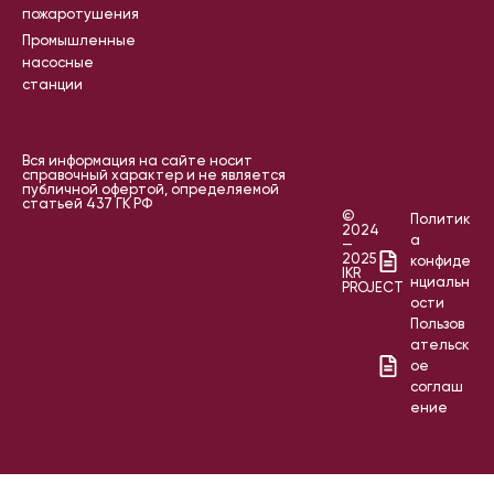
пожаротушения
Промышленные
насосные
станции
Вся информация на сайте носит
справочный характер и не является
публичной офертой, определяемой
статьей 437 ГК РФ
©
Политик
2024
а
—
2025
конфиде
IKR
нциальн
PROJECT
ости
Пользов
ательск
ое
соглаш
ение