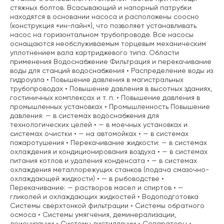
стяжных болтов. Всасывающий и напорный патрубки
находятся в основании насоса и расположены соосно
(конструкция «ин-лайн»), что позволяет устанавливать
насос на горизонтальном трубопроводе. Все насосы
оснащаются необслуживаемым торцевым механическим
уплотнением вала картриджевого типа. Области
применения Водоснабжение Фильтрация и перекачивание
воды для станций водоснабжения • Распределение воды из
гидроузла • Повышение давления в магистральных
трубопроводах • Повышение давления в высотных зданиях,
гостиничных комплексах и т. п. • Повышение давления в
промышленных установках • Промышленность Повышение
давления: — в системах водоснабжения для
технологических целей • — в моечных установках и
системах очистки • — на автомойках • — в системах
пожаротушения • Перекачивание жидкости: — в системах
охлаждения и кондиционирования воздуха • — в системах
питания котлов и удаления конденсата • — в системах
охлаждения металлорежущих станков (подача смазочно-
охлаждающей жидкости) • — в рыбоводстве •
Перекачивание: — растворов масел и спиртов • —
гликолей и охлаждающих жидкостей • Водоподготовка
Системы сверхтонкой фильтрации ◦ Системы обратного
осмоса ◦ Системы умягчения, деминерализации,
деионизации ◦ Системы дистилляции ◦ Сепараторы ◦