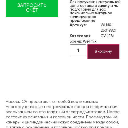
Для получения актуальной
ЗАПРОСИТЬ
цены оставьте заявку и мы
подготовим для вас
СЧЁТ
максимально выгодное
коммерческое
предложение
Артикул:
WLMX-
25019821
Категория:
CV (IE3)
Бренд:
Wellmix
В корзину
Описание
Насосы CV представляют собой вертикальные
многоступенчатые центробежные насосы с нормальным
всасыванием со стандартным электродвигателем. Насос
состоит из основания и головной части. Промежуточные
камеры и цилиндрический кожух соединены между собой,
а также с основанием и головной частью при помощи