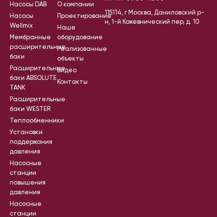
Насосы DAB
О компании
115114, г Москва, Даниловский р-
Насосы
Проектирование
н, 1-й Кожевнический пер, д. 10
Wellmix
Наше
Мембранные
оборудование
расширительные
Реализованные
баки
объекты
Расширительные
Видео
баки ABSOLUTE
Контакты
TANK
Расширительные
баки WESTER
Теплообменники
Установки
поддержания
давления
Насосные
станции
повышения
давления
Насосные
станции