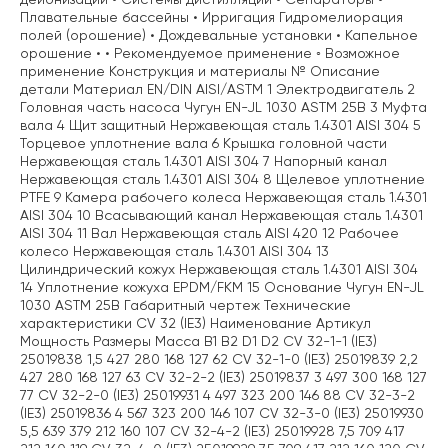
Плавательные бассейны • Ирригация Гидромелиорация
полей (орошение) • Дождевальные установки • Капельное
орошение • • Рекомендуемое применение ◦ Возможное
применение Конструкция и материалы № Описание
детали Материал EN/DIN AISI/ASTM 1 Электродвигатель 2
Головная часть насоса Чугун EN-JL 1030 ASTM 25B 3 Муфта
вала 4 Щит защитный Нержавеющая сталь 1.4301 AISI 304 5
Торцевое уплотнение вала 6 Крышка головной части
Нержавеющая сталь 1.4301 AISI 304 7 Напорный канал
Нержавеющая сталь 1.4301 AISI 304 8 Щелевое уплотнение
PTFE 9 Камера рабочего колеса Нержавеющая сталь 1.4301
AISI 304 10 Всасывающий канал Нержавеющая сталь 1.4301
AISI 304 11 Вал Нержавеющая сталь AISI 420 12 Рабочее
колесо Нержавеющая сталь 1.4301 AISI 304 13
Цилиндрический кожух Нержавеющая сталь 1.4301 AISI 304
14 Уплотнение кожуха EPDM/FKM 15 Основание Чугун EN-JL
1030 ASTM 25B Габаритный чертеж Технические
характеристики CV 32 (IE3) Наименование Артикул
Мощность Размеры Масса B1 B2 D1 D2 CV 32-1-1 (IE3)
25019838 1,5 427 280 168 127 62 CV 32-1-0 (IE3) 25019839 2,2
427 280 168 127 63 CV 32-2-2 (IE3) 25019837 3 497 300 168 127
77 CV 32-2-0 (IE3) 25019931 4 497 323 200 146 88 CV 32-3-2
(IE3) 25019836 4 567 323 200 146 107 CV 32-3-0 (IE3) 25019930
5,5 639 379 212 160 107 CV 32-4-2 (IE3) 25019928 7,5 709 417