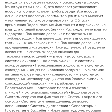
находятся в основании насоса и расположены соосно
(конструкция «ин-лайн»), что позволяет устанавливать
насос на горизонтальном трубопроводе. Все насосы
оснащаются необслуживаемым торцевым механическим
уплотнением вала картриджевого типа. Области
применения Водоснабжение Фильтрация и перекачивание
воды для станций водоснабжения • Распределение воды из
гидроузла • Повышение давления в магистральных
трубопроводах • Повышение давления в высотных зданиях,
гостиничных комплексах и т. п. • Повышение давления в
промышленных установках • Промышленность Повышение
давления: — в системах водоснабжения для
технологических целей • — в моечных установках и
системах очистки • — на автомойках • — в системах
пожаротушения • Перекачивание жидкости: — в системах
охлаждения и кондиционирования воздуха • — в системах
питания котлов и удаления конденсата • — в системах
охлаждения металлорежущих станков (подача смазочно-
охлаждающей жидкости) • — в рыбоводстве •
Перекачивание: — растворов масел и спиртов • —
гликолей и охлаждающих жидкостей • Водоподготовка
Системы сверхтонкой фильтрации ◦ Системы обратного
осмоса ◦ Системы умягчения, деминерализации,
деионизации ◦ Системы дистилляции ◦ Сепараторы ◦
Плавательные бассейны • Ирригация Гидромелиорация