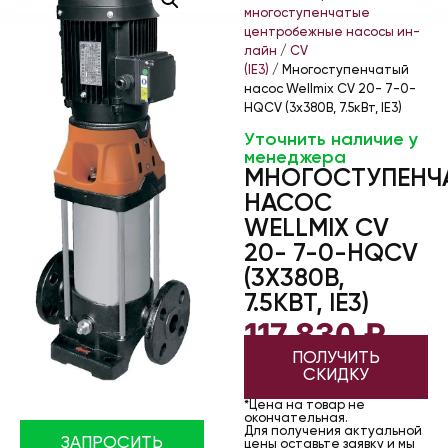
многоступенчатые
центробежные насосы ин-
лайн
/
CV
(IE3)
/ Многоступенчатый
насос Wellmix CV 20- 7-0-
HQCV (3х380В, 7.5кВт, IE3)
Уточнить наличие у
менеджера
МНОГОСТУПЕНЧ
НАСОС
WELLMIX CV
20- 7-0-HQCV
(3Х380В,
7.5КВТ, IE3)
117 830
₽
ПОЛУЧИТЬ
СКИДКУ
*Цена на товар не
окончательная.
Для получения актуальной
ЗАПРОСИТЬ
цены оставьте заявку и мы