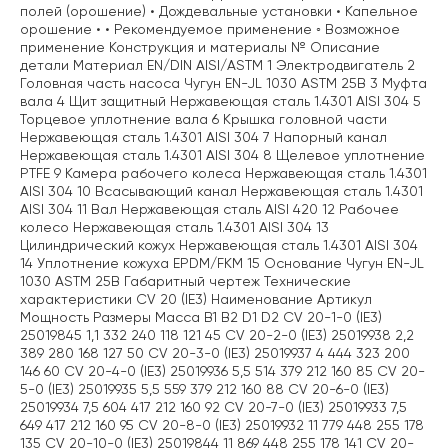
полей (орошение) • Дождевальные установки • Капельное
орошение • • Рекомендуемое применение ◦ Возможное
применение Конструкция и материалы № Описание
детали Материал EN/DIN AISI/ASTM 1 Электродвигатель 2
Головная часть насоса Чугун EN-JL 1030 ASTM 25B 3 Муфта
вала 4 Щит защитный Нержавеющая сталь 1.4301 AISI 304 5
Торцевое уплотнение вала 6 Крышка головной части
Нержавеющая сталь 1.4301 AISI 304 7 Напорный канал
Нержавеющая сталь 1.4301 AISI 304 8 Щелевое уплотнение
PTFE 9 Камера рабочего колеса Нержавеющая сталь 1.4301
AISI 304 10 Всасывающий канал Нержавеющая сталь 1.4301
AISI 304 11 Вал Нержавеющая сталь AISI 420 12 Рабочее
колесо Нержавеющая сталь 1.4301 AISI 304 13
Цилиндрический кожух Нержавеющая сталь 1.4301 AISI 304
14 Уплотнение кожуха EPDM/FKM 15 Основание Чугун EN-JL
1030 ASTM 25B Габаритный чертеж Технические
характеристики CV 20 (IE3) Наименование Артикул
Мощность Размеры Масса B1 B2 D1 D2 CV 20-1-0 (IE3)
25019845 1,1 332 240 118 121 45 CV 20-2-0 (IE3) 25019938 2,2
389 280 168 127 50 CV 20-3-0 (IE3) 25019937 4 444 323 200
146 60 CV 20-4-0 (IE3) 25019936 5,5 514 379 212 160 85 CV 20-
5-0 (IE3) 25019935 5,5 559 379 212 160 88 CV 20-6-0 (IE3)
25019934 7,5 604 417 212 160 92 CV 20-7-0 (IE3) 25019933 7,5
649 417 212 160 95 CV 20-8-0 (IE3) 25019932 11 779 448 255 178
135 CV 20-10-0 (IE3) 25019844 11 869 448 255 178 141 CV 20-