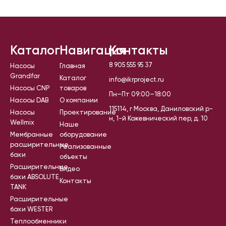
Каталог
Навигация
Контакты
8 905 555 95 37
Насосы
Главная
Grandfar
Каталог
info@ikrproject.ru
Насосы CNP
товаров
Пн–Пт 09:00–18:00
Насосы DAB
О компании
115114, г Москва, Даниловский р-
Насосы
Проектирование
н, 1-й Кожевнический пер, д. 10
Wellmix
Наше
Мембранные
оборудование
расширительные
Реализованные
баки
объекты
Расширительные
Видео
баки ABSOLUTE
Контакты
TANK
Расширительные
баки WESTER
Теплообменники