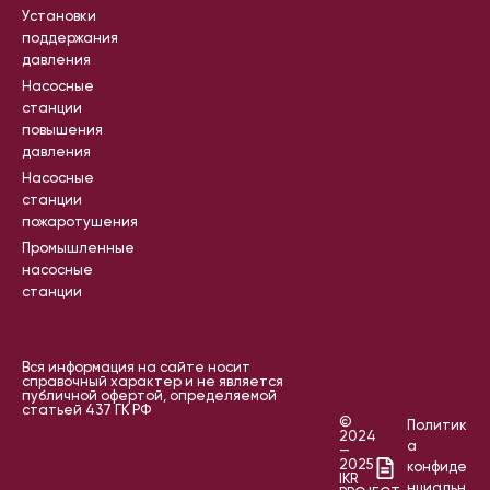
Установки
поддержания
давления
Насосные
станции
повышения
давления
Насосные
станции
пожаротушения
Промышленные
насосные
станции
Вся информация на сайте носит
справочный характер и не является
публичной офертой, определяемой
статьей 437 ГК РФ
©
Политик
2024
а
—
2025
конфиде
IKR
нциальн