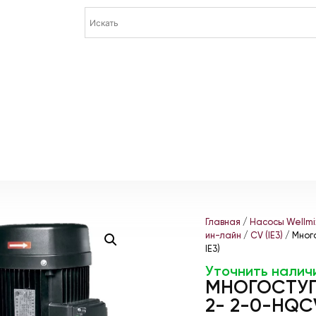
Главная
/
Насосы Wellmi
ин-лайн
/
CV (IE3)
/ Мног
IE3)
Уточнить налич
МНОГОСТУП
2- 2-0-HQCV 