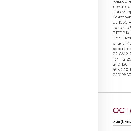
жидкосте
деминера
полей (о
Конструк
JL 1030 
головной
PTFE 9 К
Вал Нерж
сталь 1.
характер
22 CV 2-3
134 112 2
240 150 1
498 240 1
25019883
ОСТ
Имя (Наи