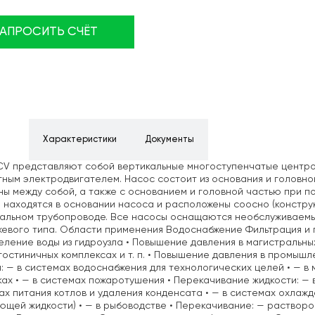
ЗАПРОСИТЬ СЧЁТ
ние
Характеристики
Документы
CV представляют собой вертикальные многоступенчатые центр
ным электродвигателем. Насос состоит из основания и головно
ы между собой, а также с основанием и головной частью при 
 находятся в основании насоса и расположены соосно (конструк
тальном трубопроводе. Все насосы оснащаются необслуживаем
евого типа. Области применения Водоснабжение Фильтрация и 
ление воды из гидроузла • Повышение давления в магистральны
 гостиничных комплексах и т. п. • Повышение давления в промы
: — в системах водоснабжения для технологических целей • — в 
ах • — в системах пожаротушения • Перекачивание жидкости: — 
ах питания котлов и удаления конденсата • — в системах охла
щей жидкости) • — в рыбоводстве • Перекачивание: — растворо