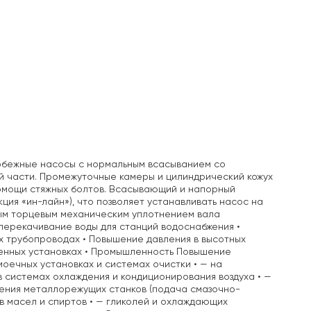
обежные насосы с нормальным всасыванием со
й части. Промежуточные камеры и цилиндрический кожух
помощи стяжных болтов. Всасывающий и напорный
ция «ин-лайн»), что позволяет устанавливать насос на
ым торцевым механическим уплотнением вала
перекачивание воды для станций водоснабжения •
х трубопроводах • Повышение давления в высотных
шленных установках • Промышленность Повышение
моечных установках и системах очистки • — на
в системах охлаждения и кондиционирования воздуха • —
ждения металлорежущих станков (подача смазочно-
в масел и спиртов • — гликолей и охлаждающих