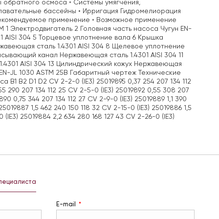
 обратного осмоса ◦ Системы умягчения,
Плавательные бассейны • Ирригация Гидромелиорация
 Рекомендуемое применение ◦ Возможное применение
 1 Электродвигатель 2 Головная часть насоса Чугун EN-
1 AISI 304 5 Торцевое уплотнение вала 6 Крышка
ржавеющая сталь 1.4301 AISI 304 8 Щелевое уплотнение
асывающий канал Нержавеющая сталь 1.4301 AISI 304 11
.4301 AISI 304 13 Цилиндрический кожух Нержавеющая
н EN-JL 1030 ASTM 25B Габаритный чертеж Технические
1 B2 D1 D2 CV 2-2-0 (IE3) 25019895 0,37 254 207 134 112
,55 290 207 134 112 25 CV 2-5-0 (IE3) 25019892 0,55 308 207
9890 0,75 344 207 134 112 27 CV 2-9-0 (IE3) 25019889 1,1 390
 25019887 1,5 462 240 150 118 32 CV 2-15-0 (IE3) 25019886 1,5
 (IE3) 25019884 2,2 634 280 168 127 43 CV 2-26-0 (IE3)
специалиста
E-mail