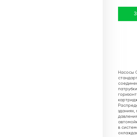
Описа
Насосы 
стандарт
соединен
патрубки
горизон
картридж
Распреде
зданиях,
давления
автомойк
в систем
охлаждаю