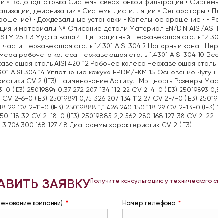
й • Водоподготовка Системы сверхтонкой фильтрации ◦ Системы
лизации, деионизации ◦ Системы дистилляции ◦ Сепараторы ◦ 
рошение) • Дождевальные установки • Капельное орошение • •
ция и материалы № Описание детали Материал EN/DIN AISI/ASTM
ASTM 25B 3 Муфта вала 4 Щит защитный Нержавеющая сталь 1.430
 части Нержавеющая сталь 1.4301 AISI 304 7 Напорный канал Не
амера рабочего колеса Нержавеющая сталь 1.4301 AISI 304 10 Вс
авеющая сталь AISI 420 12 Рабочее колесо Нержавеющая сталь 1
4301 AISI 304 14 Уплотнение кожуха EPDM/FKM 15 Основание Чугу
истики CV 2 (IE3) Наименование Артикул Мощность Размеры Масса B
-0 (IE3) 25019894 0,37 272 207 134 112 22 CV 2-4-0 (IE3) 25019893 0
5 CV 2-6-0 (IE3) 25019891 0,75 326 207 134 112 27 CV 2-7-0 (IE3) 2501
18 29 CV 2-11-0 (IE3) 25019888 1,1 426 240 150 118 29 CV 2-13-0 (IE3)
50 118 32 CV 2-18-0 (IE3) 25019885 2,2 562 280 168 127 38 CV 2-22-0
 3 706 300 168 127 48 Диаграммы характеристик CV 2 (IE3)
АВИТЬ ЗАЯВКУ
Получите консультацию у технического 
менование компании)
Номер телефона