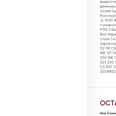
жидкосте
деминера
полей (о
Конструк
JL 1030 
головной
PTFE 9 К
Вал Нерж
сталь 1.
характер
112 38 CV
168 127 5
300 168 1
323 200 1
5,5 807 3
25019852
ОСТ
Имя (Наи