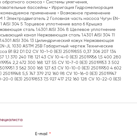
 обратного осмоса ◦ Системы умягчения,
Плавательные бассейны • Ирригация Гидромелиорация
 Рекомендуемое применение ◦ Возможное применение
 1 Электродвигатель 2 Головная часть насоса Чугун EN-
1 AISI 304 5 Торцевое уплотнение вала 6 Крышка
ржавеющая сталь 1.4301 AISI 304 8 Щелевое уплотнение
асывающий канал Нержавеющая сталь 1.4301 AISI 304 11
.4301 AISI 304 13 Цилиндрический кожух Нержавеющая
н EN-JL 1030 ASTM 25B Габаритный чертеж Технические
B1 B2 D1 D2 CV 10-1-0 (IE3) 25019855 0,37 306 207 134
57 1,1 370 240 118 121 43 CV 10-4-0 (IE3) 25019956 1,5 400 280
019954 2,2 472 300 168 127 55 CV 10-7-0 (IE3) 25019953 3 502
25019951 3 562 300 168 127 63 CV 10-10-0 (IE3) 25019950 4 602
) 25019948 5,5 747 379 212 160 98 CV 10-16-0 (IE3) 25019947
0-20-0 (IE3) 25019853 7,5 927 417 212 160 128 CV 10-22-0 (IE3)
специалиста
E-mail