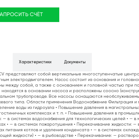
ЗАПРОСИТЬ СЧЁТ
ние
Характеристики
Документы
CV представляют собой вертикальные многоступенчатые центр
ным электродвигателем. Насос состоит из основания и головно
ы между собой, а также с основанием и головной частью при 
 находятся в основании насоса и расположены соосно (конструк
тальном трубопроводе. Все насосы оснащаются необслуживаем
евого типа. Области применения Водоснабжение Фильтрация и 
ление воды из гидроузла • Повышение давления в магистральны
 гостиничных комплексах и т. п. • Повышение давления в промы
: — в системах водоснабжения для технологических целей • — в 
ах • — в системах пожаротушения • Перекачивание жидкости: — 
ах питания котлов и удаления конденсата • — в системах охла
щей жидкости) • — в рыбоводстве • Перекачивание: — растворо