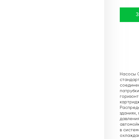
Описа
Насосы 
стандарт
соединен
патрубки
горизон
картридж
Распреде
зданиях,
давления
автомойк
в систем
охлаждаю