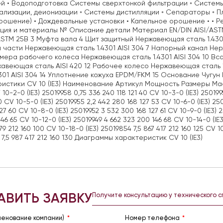
й • Водоподготовка Системы сверхтонкой фильтрации ◦ Системы
лизации, деионизации ◦ Системы дистилляции ◦ Сепараторы ◦ 
рошение) • Дождевальные установки • Капельное орошение • •
ция и материалы № Описание детали Материал EN/DIN AISI/ASTM
ASTM 25B 3 Муфта вала 4 Щит защитный Нержавеющая сталь 1.430
 части Нержавеющая сталь 1.4301 AISI 304 7 Напорный канал Не
амера рабочего колеса Нержавеющая сталь 1.4301 AISI 304 10 Вс
авеющая сталь AISI 420 12 Рабочее колесо Нержавеющая сталь 1
4301 AISI 304 14 Уплотнение кожуха EPDM/FKM 15 Основание Чугу
истики CV 10 (IE3) Наименование Артикул Мощность Размеры Масса 
 10-2-0 (IE3) 25019958 0,75 336 240 118 121 40 CV 10-3-0 (IE3) 250199
0 CV 10-5-0 (IE3) 25019955 2,2 442 280 168 127 53 CV 10-6-0 (IE3) 25
27 60 CV 10-8-0 (IE3) 25019952 3 532 300 168 127 61 CV 10-9-0 (IE3) 
46 65 CV 10-12-0 (IE3) 25019949 4 662 323 200 146 68 CV 10-14-0 (IE3
79 212 160 100 CV 10-18-0 (IE3) 25019854 7,5 867 417 212 160 125 CV 1
 7,5 987 417 212 160 130 Диаграммы характеристик CV 10 (IE3)
АВИТЬ ЗАЯВКУ
Получите консультацию у технического 
менование компании)
Номер телефона