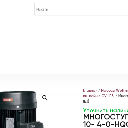
Главная
/
Насосы Wellmi
ин-лайн
/
CV (IE3)
/ Много
IE3)
Уточнить налич
МНОГОСТУП
10- 4-0-HQCV