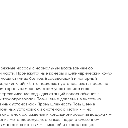
обежные насосы с нормальным всасыванием со
й части. Промежуточные камеры и цилиндрический кожух
помощи стяжных болтов. Всасывающий и напорный
ция «ин-лайн»), что позволяет устанавливать насос на
ым торцевым механическим уплотнением вала
перекачивание воды для станций водоснабжения •
х трубопроводах • Повышение давления в высотных
шленных установках • Промышленность Повышение
моечных установках и системах очистки • — на
в системах охлаждения и кондиционирования воздуха • —
ждения металлорежущих станков (подача смазочно-
в масел и спиртов • — гликолей и охлаждающих