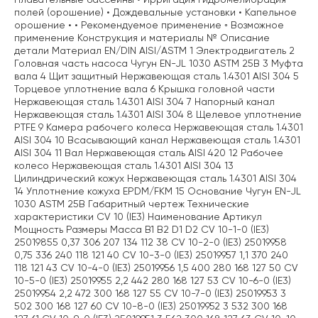
полей (орошение) • Дождевальные установки • Капельное
орошение • • Рекомендуемое применение ◦ Возможное
применение Конструкция и материалы № Описание
детали Материал EN/DIN AISI/ASTM 1 Электродвигатель 2
Головная часть насоса Чугун EN-JL 1030 ASTM 25B 3 Муфта
вала 4 Щит защитный Нержавеющая сталь 1.4301 AISI 304 5
Торцевое уплотнение вала 6 Крышка головной части
Нержавеющая сталь 1.4301 AISI 304 7 Напорный канал
Нержавеющая сталь 1.4301 AISI 304 8 Щелевое уплотнение
PTFE 9 Камера рабочего колеса Нержавеющая сталь 1.4301
AISI 304 10 Всасывающий канал Нержавеющая сталь 1.4301
AISI 304 11 Вал Нержавеющая сталь AISI 420 12 Рабочее
колесо Нержавеющая сталь 1.4301 AISI 304 13
Цилиндрический кожух Нержавеющая сталь 1.4301 AISI 304
14 Уплотнение кожуха EPDM/FKM 15 Основание Чугун EN-JL
1030 ASTM 25B Габаритный чертеж Технические
характеристики CV 10 (IE3) Наименование Артикул
Мощность Размеры Масса B1 B2 D1 D2 CV 10-1-0 (IE3)
25019855 0,37 306 207 134 112 38 CV 10-2-0 (IE3) 25019958
0,75 336 240 118 121 40 CV 10-3-0 (IE3) 25019957 1,1 370 240
118 121 43 CV 10-4-0 (IE3) 25019956 1,5 400 280 168 127 50 CV
10-5-0 (IE3) 25019955 2,2 442 280 168 127 53 CV 10-6-0 (IE3)
25019954 2,2 472 300 168 127 55 CV 10-7-0 (IE3) 25019953 3
502 300 168 127 60 CV 10-8-0 (IE3) 25019952 3 532 300 168