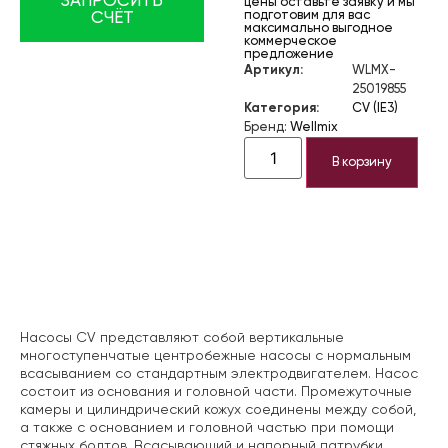
ЗАПРОСИТЬ
цены оставьте заявку и мы
подготовим для вас
СЧЁТ
максимально выгодное
коммерческое
предложение
Артикул:
WLMX-
25019855
Категория:
CV (IE3)
Бренд:
Wellmix
В корзину
Описание
Насосы CV представляют собой вертикальные
многоступенчатые центробежные насосы с нормальным
всасыванием со стандартным электродвигателем. Насос
состоит из основания и головной части. Промежуточные
камеры и цилиндрический кожух соединены между собой,
а также с основанием и головной частью при помощи
стяжных болтов. Всасывающий и напорный патрубки