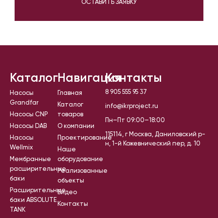
ОСТАВИТЬ ЗАЯВКУ
Каталог
Навигация
Контакты
8 905 555 95 37
Насосы
Главная
Grandfar
Каталог
info@ikrproject.ru
Насосы CNP
товаров
Пн–Пт 09:00–18:00
Насосы DAB
О компании
115114, г Москва, Даниловский р-
Насосы
Проектирование
н, 1-й Кожевнический пер, д. 10
Wellmix
Наше
Мембранные
оборудование
расширительные
Реализованные
баки
объекты
Расширительные
Видео
баки ABSOLUTE
Контакты
TANK