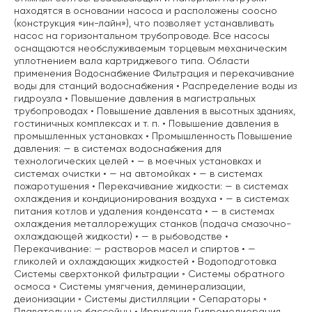
находятся в основании насоса и расположены соосно
(конструкция «ин-лайн»), что позволяет устанавливать
насос на горизонтальном трубопроводе. Все насосы
оснащаются необслуживаемым торцевым механическим
уплотнением вала картриджевого типа. Области
применения Водоснабжение Фильтрация и перекачивание
воды для станций водоснабжения • Распределение воды из
гидроузла • Повышение давления в магистральных
трубопроводах • Повышение давления в высотных зданиях,
гостиничных комплексах и т. п. • Повышение давления в
промышленных установках • Промышленность Повышение
давления: — в системах водоснабжения для
технологических целей • — в моечных установках и
системах очистки • — на автомойках • — в системах
пожаротушения • Перекачивание жидкости: — в системах
охлаждения и кондиционирования воздуха • — в системах
питания котлов и удаления конденсата • — в системах
охлаждения металлорежущих станков (подача смазочно-
охлаждающей жидкости) • — в рыбоводстве •
Перекачивание: — растворов масел и спиртов • —
гликолей и охлаждающих жидкостей • Водоподготовка
Системы сверхтонкой фильтрации ◦ Системы обратного
осмоса ◦ Системы умягчения, деминерализации,
деионизации ◦ Системы дистилляции ◦ Сепараторы ◦
Плавательные бассейны • Ирригация Гидромелиорация