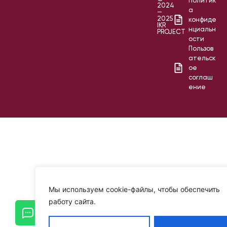
Политик
2024
а
—
2025
конфиде
IKR
нциальн
PROJECT
ости
Пользов
ательск
ое
соглаш
ение
Мы используем cookie-файлы, чтобы обеспечить
работу сайта.