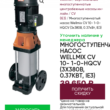
многоступенчатые
центробежные насосы ин-
лайн
/
CV
(IE3)
/ Многоступенчатый
насос Wellmix CV 10- 1-0-
HQCV (3х380В, 0.37кВт, IE3)
Уточнить наличие у
менеджера
МНОГОСТУПЕНЧ
НАСОС
WELLMIX CV
10- 1-0-HQCV
(3Х380В,
0.37КВТ, IE3)
39 650
₽
ПОЛУЧИТЬ
СКИДКУ
*Цена на товар не
окончательная.
Для получения актуальной