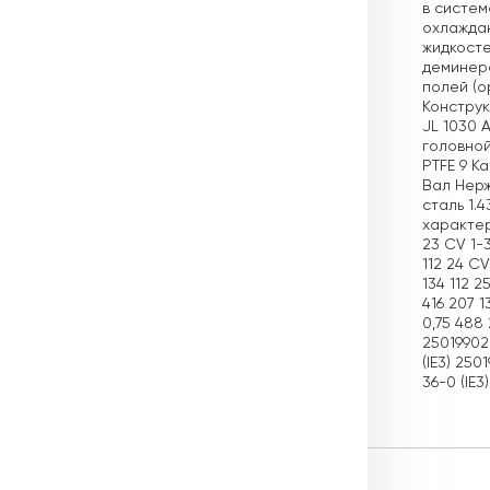
в систем
охлаждаю
жидкосте
деминера
полей (о
Конструк
JL 1030 
головной
PTFE 9 К
Вал Нерж
сталь 1.
характер
23 CV 1-3
112 24 CV
134 112 2
416 207 1
0,75 488 
25019902 
(IE3) 250
36-0 (IE3