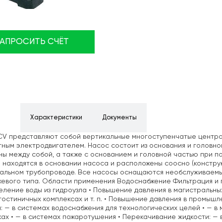
ЗАПРОСИТЬ СЧЁТ
ние
Характеристики
Документы
CV представляют собой вертикальные многоступенчатые центр
ным электродвигателем. Насос состоит из основания и головно
ы между собой, а также с основанием и головной частью при 
 находятся в основании насоса и расположены соосно (конструк
тальном трубопроводе. Все насосы оснащаются необслуживаем
евого типа. Области применения Водоснабжение Фильтрация и 
ление воды из гидроузла • Повышение давления в магистральны
 гостиничных комплексах и т. п. • Повышение давления в промы
: — в системах водоснабжения для технологических целей • — в 
ах • — в системах пожаротушения • Перекачивание жидкости: — 