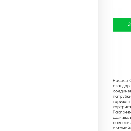
Описа
Насосы 
стандарт
соединен
патрубки
горизон
картридж
Распреде
зданиях,
давления
автомойк