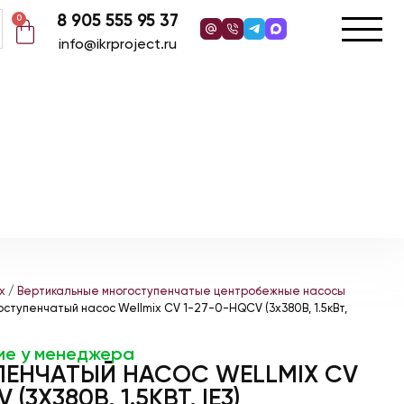
8 905 555 95 37
0
info@ikrproject.ru
x
/
Вертикальные многоступенчатые центробежные насосы
оступенчатый насос Wellmix CV 1-27-0-HQCV (3х380В, 1.5кВт,
ие у менеджера
ЕНЧАТЫЙ НАСОС WELLMIX CV
(3Х380В, 1.5КВТ, IE3)