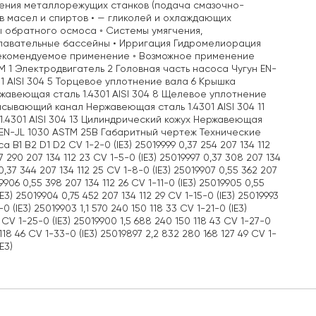
ждения металлорежущих станков (подача смазочно-
в масел и спиртов • — гликолей и охлаждающих
 обратного осмоса ◦ Системы умягчения,
Плавательные бассейны • Ирригация Гидромелиорация
 Рекомендуемое применение ◦ Возможное применение
 1 Электродвигатель 2 Головная часть насоса Чугун EN-
1 AISI 304 5 Торцевое уплотнение вала 6 Крышка
ржавеющая сталь 1.4301 AISI 304 8 Щелевое уплотнение
асывающий канал Нержавеющая сталь 1.4301 AISI 304 11
.4301 AISI 304 13 Цилиндрический кожух Нержавеющая
н EN-JL 1030 ASTM 25B Габаритный чертеж Технические
1 B2 D1 D2 CV 1-2-0 (IE3) 25019999 0,37 254 207 134 112
7 290 207 134 112 23 CV 1-5-0 (IE3) 25019997 0,37 308 207 134
 0,37 344 207 134 112 25 CV 1-8-0 (IE3) 25019907 0,55 362 207
19906 0,55 398 207 134 112 26 CV 1-11-0 (IE3) 25019905 0,55
IE3) 25019904 0,75 452 207 134 112 29 CV 1-15-0 (IE3) 25019993
0 (IE3) 25019903 1,1 570 240 150 118 33 CV 1-21-0 (IE3)
6 CV 1-25-0 (IE3) 25019900 1,5 688 240 150 118 43 CV 1-27-0
 118 46 CV 1-33-0 (IE3) 25019897 2,2 832 280 168 127 49 CV 1-
E3)