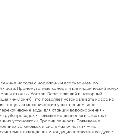
обежные насосы с нормальным всасыванием со
й части. Промежуточные камеры и цилиндрический кожух
помощи стяжных болтов. Всасывающий и напорный
ция «ин-лайн»), что позволяет устанавливать насос на
ым торцевым механическим уплотнением вала
перекачивание воды для станций водоснабжения •
х трубопроводах • Повышение давления в высотных
шленных установках • Промышленность Повышение
моечных установках и системах очистки • — на
в системах охлаждения и кондиционирования воздуха • —