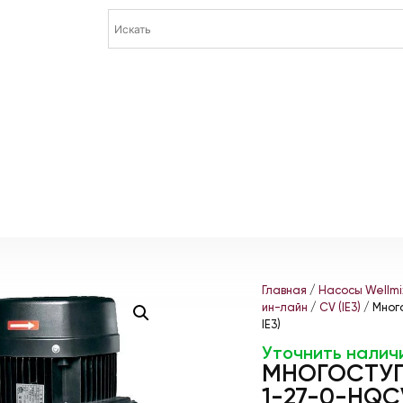
Главная
/
Насосы Wellmi
ин-лайн
/
CV (IE3)
/ Мног
IE3)
Уточнить налич
МНОГОСТУП
1-27-0-HQCV 