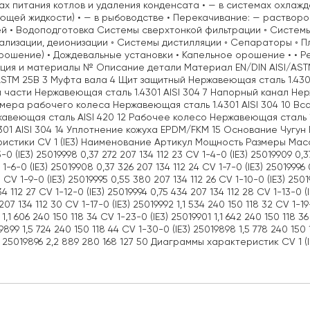
ах питания котлов и удаления конденсата • — в системах охла
щей жидкости) • — в рыбоводстве • Перекачивание: — растворо
й • Водоподготовка Системы сверхтонкой фильтрации ◦ Системы
лизации, деионизации ◦ Системы дистилляции ◦ Сепараторы ◦ 
рошение) • Дождевальные установки • Капельное орошение • •
ция и материалы № Описание детали Материал EN/DIN AISI/ASTM
ASTM 25B 3 Муфта вала 4 Щит защитный Нержавеющая сталь 1.430
 части Нержавеющая сталь 1.4301 AISI 304 7 Напорный канал Не
амера рабочего колеса Нержавеющая сталь 1.4301 AISI 304 10 Вс
авеющая сталь AISI 420 12 Рабочее колесо Нержавеющая сталь 1
4301 AISI 304 14 Уплотнение кожуха EPDM/FKM 15 Основание Чугу
истики CV 1 (IE3) Наименование Артикул Мощность Размеры Масса B
-0 (IE3) 25019998 0,37 272 207 134 112 23 CV 1-4-0 (IE3) 25019909 0,3
 1-6-0 (IE3) 25019908 0,37 326 207 134 112 24 CV 1-7-0 (IE3) 25019996
5 CV 1-9-0 (IE3) 25019995 0,55 380 207 134 112 26 CV 1-10-0 (IE3) 250
34 112 27 CV 1-12-0 (IE3) 25019994 0,75 434 207 134 112 28 CV 1-13-0 (
207 134 112 30 CV 1-17-0 (IE3) 25019992 1,1 534 240 150 118 32 CV 1-19-
1,1 606 240 150 118 34 CV 1-23-0 (IE3) 25019901 1,1 642 240 150 118 3
19899 1,5 724 240 150 118 44 CV 1-30-0 (IE3) 25019898 1,5 778 240 150
) 25019896 2,2 889 280 168 127 50 Диаграммы характеристик CV 1 (I