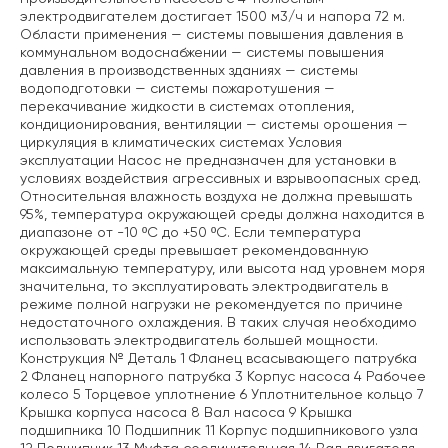
электродвигателем достигает 1500 м3/ч и напора 72 м.
Области применения — системы повышения давления в
коммунальном водоснабжении — системы повышения
давления в производственных зданиях — системы
водоподготовки — системы пожаротушения —
перекачивание жидкости в системах отопления,
кондиционирования, вентиляции — системы орошения —
циркуляция в климатических системах Условия
эксплуатации Насос не предназначен для установки в
условиях воздействия агрессивных и взрывоопасных сред.
Относительная влажность воздуха не должна превышать
95%, температура окружающей среды должна находится в
диапазоне от -10 ºС до +50 ºС. Если температура
окружающей среды превышает рекомендованную
максимальную температуру, или высота над уровнем моря
значительна, то эксплуатировать электродвигатель в
режиме полной нагрузки не рекомендуется по причине
недостаточного охлаждения. В таких случая необходимо
использовать электродвигатель большей мощности.
Конструкция № Деталь 1 Фланец всасывающего патрубка
2 Фланец напорного патрубка 3 Корпус насоса 4 Рабочее
колесо 5 Торцевое уплотнение 6 Уплотнительное кольцо 7
Крышка корпуса насоса 8 Вал насоса 9 Крышка
подшипника 10 Подшипник 11 Корпус подшипникового узла