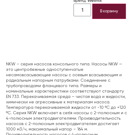
Бренд:
Wellmix
В корзину
Описание
NKW – серия насосов консольного типа. Насосы NKW —
это центробежные одноступенчатые
несамовсасывающие насосы с осевым всасывающим и
радиальным напорным патрубками. Соединение с
трубопроводами фланцевого типа. Размеры и
номинальные характеристики соответствуют стандарту
EN 733. Перекачиваемая среда – чистая вода и жидкости,
химически не агрессивные к материалам насоса.
Температура перекачиваемой жидкости от -10 ºС до +120
ºС. Серия NKW включает в себя насосы с 2-полюсным и с
4-полюсным электродвигателями. Производительность
насосов с 2-полюсным электродвигателем достигает
1000 м3/ч, максимальный напор – 164 м.
Производительность насосов с 4-полюсным