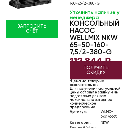
160-7,5/2-380-G
Уточнить наличие у
менеджера
КОНСОЛЬНЫЙ
ЗАПРОСИТЬ
НАСОС
СЧЁТ
WELLMIX NKW
65-50-160-
7,5/2-380-G
112 844
₽
ПОЛУЧИТЬ
СКИДКУ
*Цена на товар не
окончательная.
Для получения актуальной
цены оставьте заявку и мы
подготовим для вас
максимально выгодное
коммерческое
предложение
Артикул:
WLMX-
26069995
Категория:
NKW