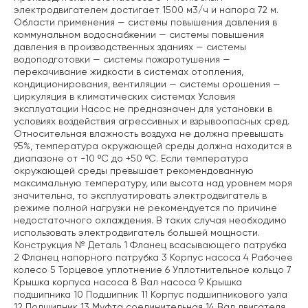
электродвигателем достигает 1500 м3/ч и напора 72 м.
Области применения — системы повышения давления в
коммунальном водоснабжении — системы повышения
давления в производственных зданиях — системы
водоподготовки — системы пожаротушения —
перекачивание жидкости в системах отопления,
кондиционирования, вентиляции — системы орошения —
циркуляция в климатических системах Условия
эксплуатации Насос не предназначен для установки в
условиях воздействия агрессивных и взрывоопасных сред.
Относительная влажность воздуха не должна превышать
95%, температура окружающей среды должна находится в
диапазоне от -10 ºС до +50 ºС. Если температура
окружающей среды превышает рекомендованную
максимальную температуру, или высота над уровнем моря
значительна, то эксплуатировать электродвигатель в
режиме полной нагрузки не рекомендуется по причине
недостаточного охлаждения. В таких случая необходимо
использовать электродвигатель большей мощности.
Конструкция № Деталь 1 Фланец всасывающего патрубка
2 Фланец напорного патрубка 3 Корпус насоса 4 Рабочее
колесо 5 Торцевое уплотнение 6 Уплотнительное кольцо 7
Крышка корпуса насоса 8 Вал насоса 9 Крышка
подшипника 10 Подшипник 11 Корпус подшипникового узла
12 Подшипник 13 Муфта соединительная 14 Вал двигателя