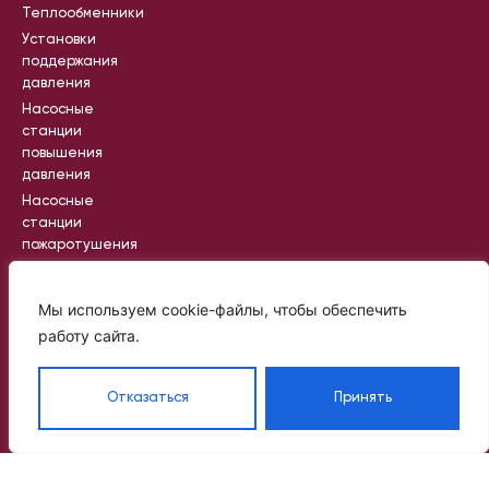
Теплообменники
Установки
поддержания
давления
Насосные
станции
повышения
давления
Насосные
станции
пожаротушения
Промышленные
насосные
Мы используем cookie-файлы, чтобы обеспечить
станции
работу сайта.
Вся информация на сайте носит
Отказаться
Принять
справочный характер и не является
публичной офертой, определяемой
статьей 437 ГК РФ
©
Политик
2024
а
—
2025