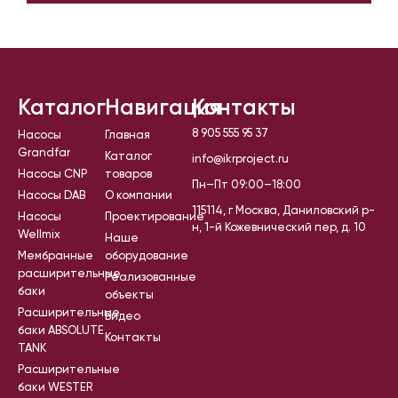
Каталог
Навигация
Контакты
8 905 555 95 37
Насосы
Главная
Grandfar
Каталог
info@ikrproject.ru
Насосы CNP
товаров
Пн–Пт 09:00–18:00
Насосы DAB
О компании
115114, г Москва, Даниловский р-
Насосы
Проектирование
н, 1-й Кожевнический пер, д. 10
Wellmix
Наше
Мембранные
оборудование
расширительные
Реализованные
баки
объекты
Расширительные
Видео
баки ABSOLUTE
Контакты
TANK
Расширительные
баки WESTER