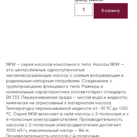
Бренд:
Wellmix
В корзину
Описание
NKW – серия насосов консольного типа. Насосы NKW —
это центробежные одноступенчатые
несамовсасывающие насосы с осевым всасывающим и
радиальным напорным патрубками. Соединение с
трубопроводами фланцевого типа. Размеры и
номинальные характеристики соответствуют стандарту
EN 733. Перекачиваемая среда – чистая вода и жидкости,
химически не агрессивные к материалам насоса.
Температура перекачиваемой жидкости от -10 ºС до +120
ºС. Серия NKW включает в себя насосы с 2-полюсным и с
4-полюсным электродвигателями. Производительность
насосов с 2-полюсным электродвигателем достигает
1000 м3/ч, максимальный напор – 164 м.
Производительность насосов с 4-полюсным