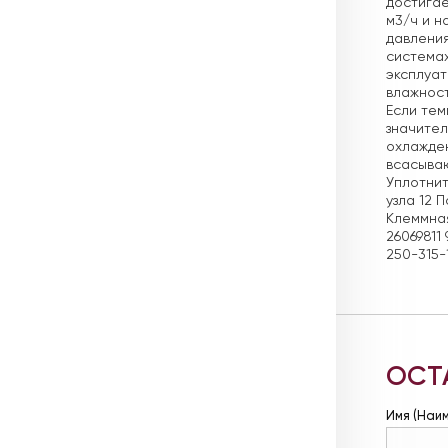
достигае
м3/ч и н
давления
системах
эксплуат
влажност
Если те
значител
охлажден
всасываю
Уплотнит
узла 12 
Клеммная
26069811
250-315-
ОСТ
Имя (Наи