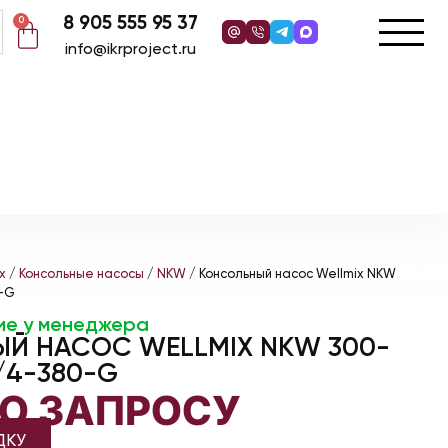
8 905 555 95 37
0
info@ikrproject.ru
x
/
Консольные насосы
/
NKW
/ Консольный насос Wellmix NKW
-G
ие у менеджера
Й НАСОС WELLMIX NKW 300-
0/4-380-G
ПО ЗАПРОСУ
ДКУ