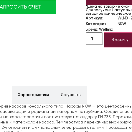
ЗАПРОСИТЬ СЧЁТ
*Цена на товар не окон
Для получения актуально
выгодное коммерческое
Артикул:
WLMX-2
Категория:
NKW
Бренд:
Wellmix
В корзину
ние
Характеристики
Документы
ерия насосов консольного типа. Насосы NKW — это центробеж
всасывающим и радиальным напорным патрубками. Соединение с
ные характеристики соответствуют стандарту EN 733. Перекачи
ные к материалам насоса. Температура перекачиваемой жидкост
 2-полюсным и с 4-полюсным электродвигателями. Производит