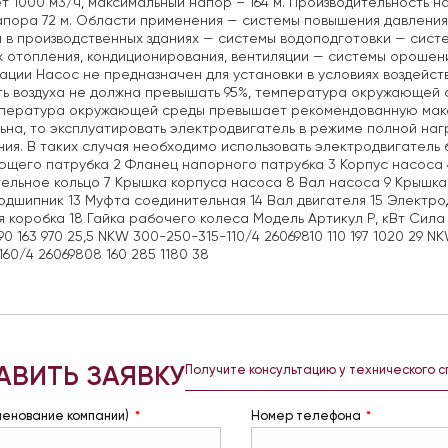
т 1000 м3/ч, максимальный напор – 164 м. Производительность 
апора 72 м. Области применения — системы повышения давлени
 в производственных зданиях — системы водоподготовки — сис
 отопления, кондиционирования, вентиляции — системы орошени
ации Насос не предназначен для установки в условиях воздейст
ь воздуха не должна превышать 95%, температура окружающей ср
мпература окружающей среды превышает рекомендованную макс
ьна, то эксплуатировать электродвигатель в режиме полной на
ия. В таких случая необходимо использовать электродвигатель
щего патрубка 2 Фланец напорного патрубка 3 Корпус насоса 
ельное кольцо 7 Крышка корпуса насоса 8 Вал насоса 9 Крышка
Подшипник 13 Муфта соединительная 14 Вал двигателя 15 Электро
 коробка 18 Гайка рабочего колеса Модель Артикул Р, кВт Сила 
 90 163 970 25,5 NKW 300-250-315-110/4 26069810 110 197 1020 29 
160/4 26069808 160 285 1180 38
АВИТЬ ЗАЯВКУ
Получите консультацию у технического 
менование компании)
Номер телефона