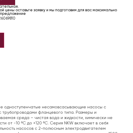
чательная.
й цены оставьте заявку и мы подготовим для вас максимально
 предложение
6069810
ные одноступенчатые несамовсасывающие насосы с
 трубопроводами фланцевого типа. Размеры и
ваемая среда – чистая вода и жидкости, химически не
и от -10 ºС до +120 ºС. Серия NKW включает в себя
ельность насосов с 2-полюсным электродвигателем