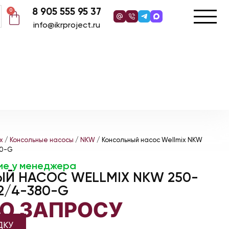
8 905 555 95 37
0
info@ikrproject.ru
x
/
Консольные насосы
/
NKW
/ Консольный насос Wellmix NKW
80-G
ие у менеджера
Й НАСОС WELLMIX NKW 250-
2/4-380-G
ПО ЗАПРОСУ
ДКУ