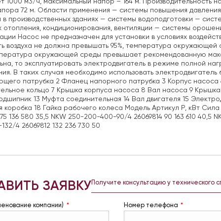
т 1000 м3/ч, максимальный напор – 164 м. Производительность 
апора 72 м. Области применения — системы повышения давлени
 в производственных зданиях — системы водоподготовки — сис
 отопления, кондиционирования, вентиляции — системы орошени
ации Насос не предназначен для установки в условиях воздейст
ь воздуха не должна превышать 95%, температура окружающей ср
мпература окружающей среды превышает рекомендованную макс
ьна, то эксплуатировать электродвигатель в режиме полной на
ия. В таких случая необходимо использовать электродвигатель
щего патрубка 2 Фланец напорного патрубка 3 Корпус насоса 
ельное кольцо 7 Крышка корпуса насоса 8 Вал насоса 9 Крышка
Подшипник 13 Муфта соединительная 14 Вал двигателя 15 Электро
 коробка 18 Гайка рабочего колеса Модель Артикул Р, кВт Сила 
 75 136 580 35,5 NKW 250-200-400-90/4 26069814 90 163 610 40,5 N
132/4 26069812 132 236 730 50
АВИТЬ ЗАЯВКУ
Получите консультацию у технического 
менование компании)
Номер телефона