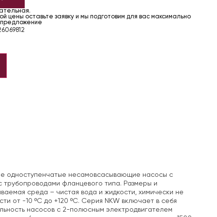
чательная.
й цены оставьте заявку и мы подготовим для вас максимально
 предложение
6069812
ные одноступенчатые несамовсасывающие насосы с
 трубопроводами фланцевого типа. Размеры и
ваемая среда – чистая вода и жидкости, химически не
и от -10 ºС до +120 ºС. Серия NKW включает в себя
ельность насосов с 2-полюсным электродвигателем