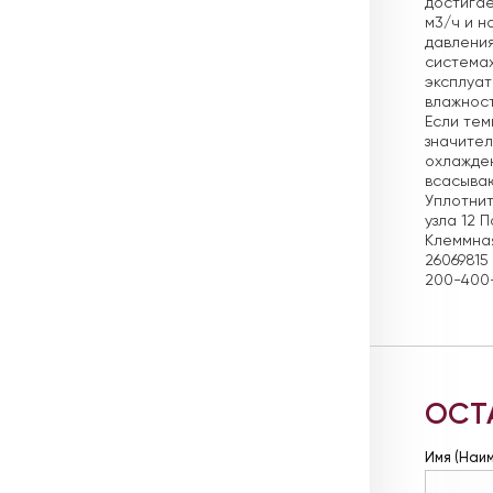
достигае
м3/ч и н
давления
системах
эксплуат
влажност
Если те
значител
охлажден
всасываю
Уплотнит
узла 12 
Клеммная
26069815
200-400-
ОСТ
Имя (Наи