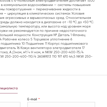
насосов с 4-полюсным электродвигателем достигает 1500
я в коммунальном водоснабжении — системы повышения
темы пожаротушения — перекачивание жидкости в
я — циркуляция в климатических системах Условия
вия агрессивных и взрывоопасных сред. Относительная
еды должна находится в диапазоне от -10 ºС до +50 ºС.
имальную температуру, или высота над уровнем моря
грузки не рекомендуется по причине недостаточного
 большей мощности. Конструкция № Деталь 1 Фланец
4 Рабочее колесо 5 Торцевое уплотнение 6
 подшипника 10 Подшипник 11 Корпус подшипникового
двигатель 16 Кожух вентилятора элетродвигателя 17
тока, А Ǫном, м³/ч H ном, м NKW 250-200-400-75/4
KW 250-200-400-110/4 26069813 110 197 670 44,5 NKW 250-
специалиста
E-mail