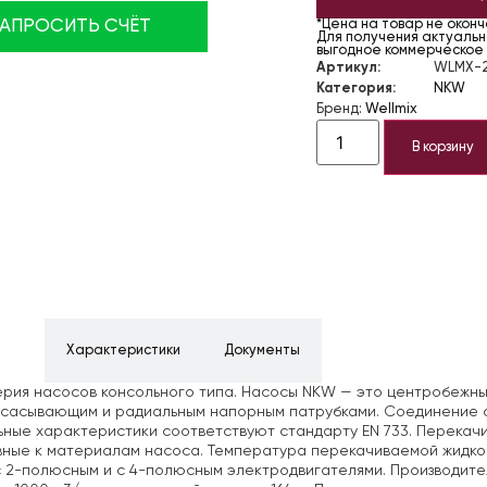
ЗАПРОСИТЬ СЧЁТ
*Цена на товар не окон
Для получения актуально
выгодное коммерческое
Артикул:
WLMX-2
Категория:
NKW
Бренд:
Wellmix
В корзину
ние
Характеристики
Документы
ерия насосов консольного типа. Насосы NKW — это центробеж
всасывающим и радиальным напорным патрубками. Соединение с
ные характеристики соответствуют стандарту EN 733. Перекачи
ные к материалам насоса. Температура перекачиваемой жидкост
 2-полюсным и с 4-полюсным электродвигателями. Производит