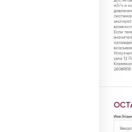
достигае
м3/ч и н
давления
системах
эксплуат
влажност
Если те
значител
охлажден
всасываю
Уплотнит
узла 12 
Клеммная
26069818
ОСТ
Имя (Наи