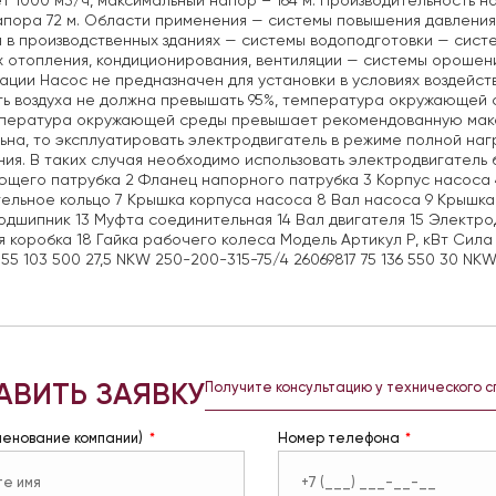
т 1000 м3/ч, максимальный напор – 164 м. Производительность 
апора 72 м. Области применения — системы повышения давлени
 в производственных зданиях — системы водоподготовки — сис
 отопления, кондиционирования, вентиляции — системы орошени
ации Насос не предназначен для установки в условиях воздейст
ь воздуха не должна превышать 95%, температура окружающей ср
мпература окружающей среды превышает рекомендованную макс
ьна, то эксплуатировать электродвигатель в режиме полной на
ия. В таких случая необходимо использовать электродвигатель
щего патрубка 2 Фланец напорного патрубка 3 Корпус насоса 
ельное кольцо 7 Крышка корпуса насоса 8 Вал насоса 9 Крышка
Подшипник 13 Муфта соединительная 14 Вал двигателя 15 Электро
 коробка 18 Гайка рабочего колеса Модель Артикул Р, кВт Сила 
 55 103 500 27,5 NKW 250-200-315-75/4 26069817 75 136 550 30 NKW
АВИТЬ ЗАЯВКУ
Получите консультацию у технического 
менование компании)
Номер телефона