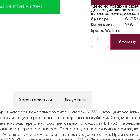
ЗАПРОСИТЬ СЧЁТ
*Цена на товар не окон
Для получения актуально
выгодное коммерческое
Артикул:
WLMX-2
Категория:
NKW
Бренд:
Wellmix
В корзину
ние
Характеристики
Документы
ерия насосов консольного типа. Насосы NKW — это центробеж
всасывающим и радиальным напорным патрубками. Соединение с
ные характеристики соответствуют стандарту EN 733. Перекачи
ные к материалам насоса. Температура перекачиваемой жидкост
 2-полюсным и с 4-полюсным электродвигателями. Производит