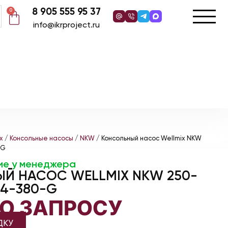
8 905 555 95 37
0
info@ikrproject.ru
x
/
Консольные насосы
/
NKW
/ Консольный насос Wellmix NKW
-G
ие у менеджера
Й НАСОС WELLMIX NKW 250-
/4-380-G
ПО ЗАПРОСУ
ДКУ