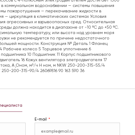
насосов с 4-полюсным электродвигателем достигает 1500
я в коммунальном водоснабжении — системы повышения
темы пожаротушения — перекачивание жидкости в
я — циркуляция в климатических системах Условия
вия агрессивных и взрывоопасных сред. Относительная
еды должна находится в диапазоне от -10 ºС до +50 ºС.
имальную температуру, или высота над уровнем моря
грузки не рекомендуется по причине недостаточного
 большей мощности. Конструкция № Деталь 1 Фланец
4 Рабочее колесо 5 Торцевое уплотнение 6
 подшипника 10 Подшипник 11 Корпус подшипникового
двигатель 16 Кожух вентилятора элетродвигателя 17
тока, А Ǫном, м³/ч H ном, м NKW 250-200-315-55/4
 250-200-315-90/4 26069816 90 163 590 36
специалиста
E-mail