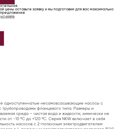
чательная.
й цены оставьте заявку и мы подготовим для вас максимально
 предложение
6069818
ные одноступенчатые несамовсасывающие насосы с
 трубопроводами фланцевого типа. Размеры и
ваемая среда – чистая вода и жидкости, химически не
и от -10 ºС до +120 ºС. Серия NKW включает в себя
ельность насосов с 2-полюсным электродвигателем