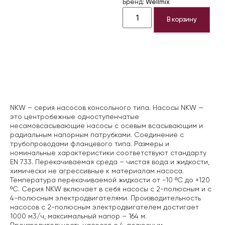
Бренд:
Wellmix
В корзину
Описание
NKW – серия насосов консольного типа. Насосы NKW —
это центробежные одноступенчатые
несамовсасывающие насосы с осевым всасывающим и
радиальным напорным патрубками. Соединение с
трубопроводами фланцевого типа. Размеры и
номинальные характеристики соответствуют стандарту
EN 733. Перекачиваемая среда – чистая вода и жидкости,
химически не агрессивные к материалам насоса.
Температура перекачиваемой жидкости от -10 ºС до +120
ºС. Серия NKW включает в себя насосы с 2-полюсным и с
4-полюсным электродвигателями. Производительность
насосов с 2-полюсным электродвигателем достигает
1000 м3/ч, максимальный напор – 164 м.