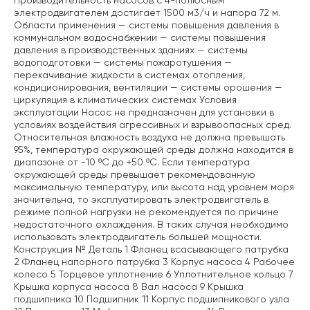
Производительность насосов с 4-полюсным
электродвигателем достигает 1500 м3/ч и напора 72 м.
Области применения — системы повышения давления в
коммунальном водоснабжении — системы повышения
давления в производственных зданиях — системы
водоподготовки — системы пожаротушения —
перекачивание жидкости в системах отопления,
кондиционирования, вентиляции — системы орошения —
циркуляция в климатических системах Условия
эксплуатации Насос не предназначен для установки в
условиях воздействия агрессивных и взрывоопасных сред.
Относительная влажность воздуха не должна превышать
95%, температура окружающей среды должна находится в
диапазоне от -10 ºС до +50 ºС. Если температура
окружающей среды превышает рекомендованную
максимальную температуру, или высота над уровнем моря
значительна, то эксплуатировать электродвигатель в
режиме полной нагрузки не рекомендуется по причине
недостаточного охлаждения. В таких случая необходимо
использовать электродвигатель большей мощности.
Конструкция № Деталь 1 Фланец всасывающего патрубка
2 Фланец напорного патрубка 3 Корпус насоса 4 Рабочее
колесо 5 Торцевое уплотнение 6 Уплотнительное кольцо 7
Крышка корпуса насоса 8 Вал насоса 9 Крышка
подшипника 10 Подшипник 11 Корпус подшипникового узла