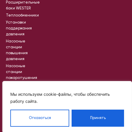
Расширительные
баки WESTER
Теплообменники
Установки
поддержания
давления
Насосные
станции
повышения
давления
Насосные
станции
пожаротушения
Промышленные
насосные
Мы используем cookie-файлы, чтобы обеспечить
станции
работу сайта.
Вся информация на сайте носит
Отказаться
Принять
справочный характер и не является
публичной офертой, определяемой
статьей 437 ГК РФ
©