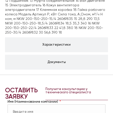
12 Подшипник 13 Муфта соединительная 14 Вал двигателя
15 Электродвигатель 16 Кожух вентилятора
элетродвигателя 17 Клеммная коробка 18 Гайка рабочего
колеса Модель Артикул Р, кВт Сила тока, А Ǫном, м³/ч H
ном, м NKW 200-150-250-15/4 26069835 15 28,8 290 13,5
NKW 200-150-250-18,5/4 26069834 18,5 35,3 340 16 NKW
200-150-250-22/4 26069833 22 41,8 380 18 NKW 200-150-
250-30/4 26069832 30 56,6 390 18
Характеристики
Документы
ОСТАВИТЬ
Получите консультацию у
технического специалиста
ЗАЯВКУ
Имя (Наименование компании)