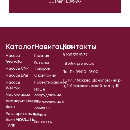
ОСТАВИТЬ ЗАЯВКУ
Каталог
Навигация
Контакты
8 905 555 95 37
Насосы
Главная
Grandfar
Каталог
info@ikrproject.ru
Насосы CNP
товаров
Пн–Пт 09:00–18:00
Насосы DAB
О компании
115114, г Москва, Даниловский р-
Насосы
Проектирование
н, 1-й Кожевнический пер, д. 10
Wellmix
Наше
Мембранные
оборудование
расширительные
Реализованные
баки
объекты
Расширительные
Видео
баки ABSOLUTE
Контакты
TANK