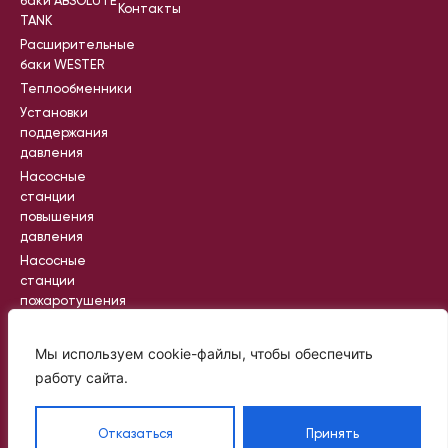
баки ABSOLUTE
Контакты
TANK
Расширительные
баки WESTER
Теплообменники
Установки
поддержания
давления
Насосные
станции
повышения
давления
Насосные
станции
пожаротушения
Промышленные
насосные
Мы используем cookie-файлы, чтобы обеспечить
станции
работу сайта.
Отказаться
Принять
Вся информация на сайте носит
справочный характер и не является