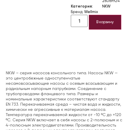
26069924
Категория:
NKW
Бренд:
Wellmix
В корзину
Описание
NKW – серия насосов консольного типа. Насосы NKW —
это центробежные одноступенчатые
несамовсасывающие насосы с осевым всасывающим и
радиальным напорным патрубками. Соединение с
трубопроводами фланцевого типа. Размеры и
номинальные характеристики соответствуют стандарту
EN 733. Перекачиваемая среда – чистая вода и жидкости,
химически не агрессивные к материалам насоса.
Температура перекачиваемой жидкости от -10 ºС до +120
ºС. Серия NKW включает в себя насосы с 2-полюсным и с
4-полюсным электродвигателями. Производительность