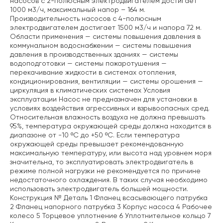
насосов с 2-полюсным электродвигателем достигает
1000 м3/ч, максимальный напор – 164 м.
Производительность насосов с 4-полюсным
электродвигателем достигает 1500 м3/ч и напора 72 м.
Области применения — системы повышения давления в
коммунальном водоснабжении — системы повышения
давления в производственных зданиях — системы
водоподготовки — системы пожаротушения —
перекачивание жидкости в системах отопления,
кондиционирования, вентиляции — системы орошения —
циркуляция в климатических системах Условия
эксплуатации Насос не предназначен для установки в
условиях воздействия агрессивных и взрывоопасных сред.
Относительная влажность воздуха не должна превышать
95%, температура окружающей среды должна находится в
диапазоне от -10 ºС до +50 ºС. Если температура
окружающей среды превышает рекомендованную
максимальную температуру, или высота над уровнем моря
значительна, то эксплуатировать электродвигатель в
режиме полной нагрузки не рекомендуется по причине
недостаточного охлаждения. В таких случая необходимо
использовать электродвигатель большей мощности.
Конструкция № Деталь 1 Фланец всасывающего патрубка
2 Фланец напорного патрубка 3 Корпус насоса 4 Рабочее
колесо 5 Торцевое уплотнение 6 Уплотнительное кольцо 7