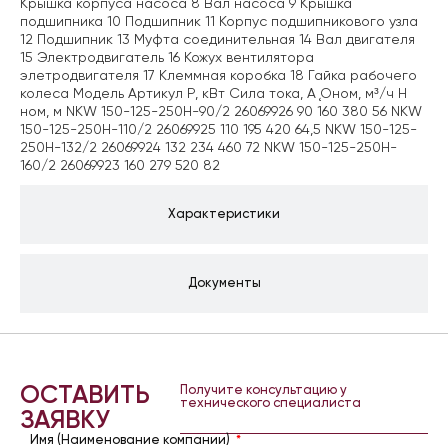
Крышка корпуса насоса 8 Вал насоса 9 Крышка
подшипника 10 Подшипник 11 Корпус подшипникового узла
12 Подшипник 13 Муфта соединительная 14 Вал двигателя
15 Электродвигатель 16 Кожух вентилятора
элетродвигателя 17 Клеммная коробка 18 Гайка рабочего
колеса Модель Артикул Р, кВт Сила тока, А Ǫном, м³/ч H
ном, м NKW 150-125-250H-90/2 26069926 90 160 380 56 NKW
150-125-250H-110/2 26069925 110 195 420 64,5 NKW 150-125-
250H-132/2 26069924 132 234 460 72 NKW 150-125-250H-
160/2 26069923 160 279 520 82
Характеристики
Документы
ОСТАВИТЬ
Получите консультацию у
технического специалиста
ЗАЯВКУ
Имя (Наименование компании)