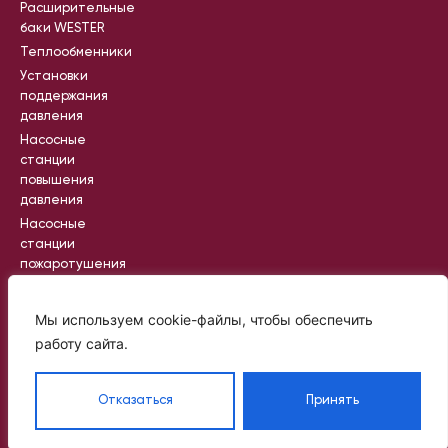
Расширительные
баки WESTER
Теплообменники
Установки
поддержания
давления
Насосные
станции
повышения
давления
Насосные
станции
пожаротушения
Промышленные
насосные
Мы используем cookie-файлы, чтобы обеспечить
станции
работу сайта.
Вся информация на сайте носит
Отказаться
Принять
справочный характер и не является
публичной офертой, определяемой
статьей 437 ГК РФ
©