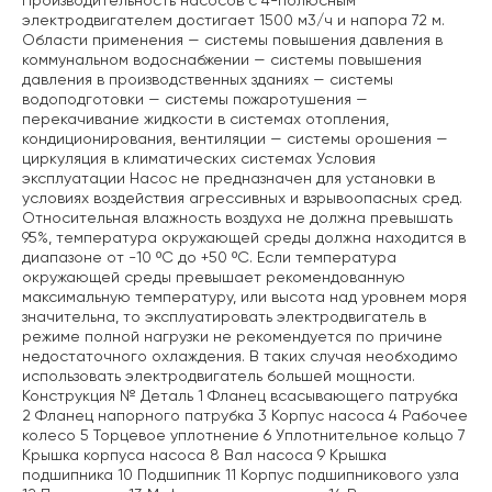
Производительность насосов с 4-полюсным
электродвигателем достигает 1500 м3/ч и напора 72 м.
Области применения — системы повышения давления в
коммунальном водоснабжении — системы повышения
давления в производственных зданиях — системы
водоподготовки — системы пожаротушения —
перекачивание жидкости в системах отопления,
кондиционирования, вентиляции — системы орошения —
циркуляция в климатических системах Условия
эксплуатации Насос не предназначен для установки в
условиях воздействия агрессивных и взрывоопасных сред.
Относительная влажность воздуха не должна превышать
95%, температура окружающей среды должна находится в
диапазоне от -10 ºС до +50 ºС. Если температура
окружающей среды превышает рекомендованную
максимальную температуру, или высота над уровнем моря
значительна, то эксплуатировать электродвигатель в
режиме полной нагрузки не рекомендуется по причине
недостаточного охлаждения. В таких случая необходимо
использовать электродвигатель большей мощности.
Конструкция № Деталь 1 Фланец всасывающего патрубка
2 Фланец напорного патрубка 3 Корпус насоса 4 Рабочее
колесо 5 Торцевое уплотнение 6 Уплотнительное кольцо 7
Крышка корпуса насоса 8 Вал насоса 9 Крышка
подшипника 10 Подшипник 11 Корпус подшипникового узла