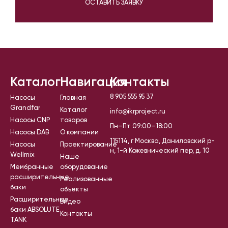
ОСТАВИТЬ ЗАЯВКУ
Каталог
Навигация
Контакты
8 905 555 95 37
Насосы
Главная
Grandfar
Каталог
info@ikrproject.ru
Насосы CNP
товаров
Пн–Пт 09:00–18:00
Насосы DAB
О компании
115114, г Москва, Даниловский р-
Насосы
Проектирование
н, 1-й Кожевнический пер, д. 10
Wellmix
Наше
Мембранные
оборудование
расширительные
Реализованные
баки
объекты
Расширительные
Видео
баки ABSOLUTE
Контакты
TANK