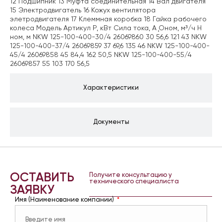
12 Подшипник 13 Муфта соединительная 14 Вал двигателя
15 Электродвигатель 16 Кожух вентилятора
элетродвигателя 17 Клеммная коробка 18 Гайка рабочего
колеса Модель Артикул Р, кВт Сила тока, А Ǫном, м³/ч H
ном, м NKW 125-100-400-30/4 26069860 30 56,6 121 43 NKW
125-100-400-37/4 26069859 37 69,6 135 46 NKW 125-100-400-
45/4 26069858 45 84,4 162 50,5 NKW 125-100-400-55/4
26069857 55 103 170 56,5
Характеристики
Документы
ОСТАВИТЬ
Получите консультацию у
технического специалиста
ЗАЯВКУ
Имя (Наименование компании)