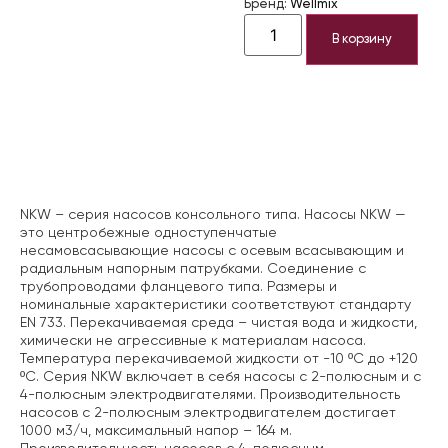
Бренд:
Wellmix
В корзину
Описание
NKW – серия насосов консольного типа. Насосы NKW —
это центробежные одноступенчатые
несамовсасывающие насосы с осевым всасывающим и
радиальным напорным патрубками. Соединение с
трубопроводами фланцевого типа. Размеры и
номинальные характеристики соответствуют стандарту
EN 733. Перекачиваемая среда – чистая вода и жидкости,
химически не агрессивные к материалам насоса.
Температура перекачиваемой жидкости от -10 ºС до +120
ºС. Серия NKW включает в себя насосы с 2-полюсным и с
4-полюсным электродвигателями. Производительность
насосов с 2-полюсным электродвигателем достигает
1000 м3/ч, максимальный напор – 164 м.