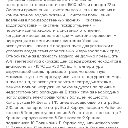
электродвигателем достигает 1500 м3/ч и напора 72 м.
Области применения — системы повышения давления в
коммунальном водоснабжении — системы повышения
давления в производственных зданиях — системы
водоподготовки — системы пожаротушения —
перекачивание жидкости в системах отопления,
кондиционирования, вентиляции — системы орошения —
циркуляция в климатических системах Условия
эксплуатации Насос не предназначен для установки в
условиях воздействия агрессивных и взрывоопасных сред.
Относительная влажность воздуха не должна превышать
95%, температура окружающей среды должна находится в
диапазоне от -10 ºС до +50 ºС. Если температура
окружающей среды превышает рекомендованную
максимальную температуру, или высота над уровнем моря
значительна, то эксплуатировать электродвигатель в
режиме полной нагрузки не рекомендуется по причине
недостаточного охлаждения. В таких случая необходимо
использовать электродвигатель большей мощности.
Конструкция № Деталь 1 Фланец всасывающего патрубка
2 Фланец напорного патрубка 3 Корпус насоса 4 Рабочее
колесо 5 Торцевое уплотнение 6 Уплотнительное кольцо 7
Крышка корпуса насоса 8 Вал насоса 9 Крышка
подшипника 10 Подшипник 11 Корпус подшипникового узла