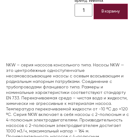
Бренд:
Wellmix
В корзину
Описание
NKW – серия насосов консольного типа. Насосы NKW —
это центробежные одноступенчатые
несамовсасывающие насосы с осевым всасывающим и
радиальным напорным патрубками. Соединение с
трубопроводами фланцевого типа. Размеры и
номинальные характеристики соответствуют стандарту
EN 733. Перекачиваемая среда – чистая вода и жидкости,
химически не агрессивные к материалам насоса.
Температура перекачиваемой жидкости от -10 ºС до +120
ºС. Серия NKW включает в себя насосы с 2-полюсным и с
4-полюсным электродвигателями. Производительность
насосов с 2-полюсным электродвигателем достигает
1000 м3/ч, максимальный напор – 164 м.
Производительность насосов с 4-полюсным