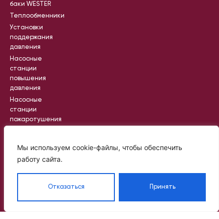
баки WESTER
Теплообменники
Установки
поддержания
давления
Насосные
станции
повышения
давления
Насосные
станции
пожаротушения
Промышленные
насосные
Мы используем cookie-файлы, чтобы обеспечить
станции
работу сайта.
Вся информация на сайте носит
Отказаться
Принять
справочный характер и не является
публичной офертой, определяемой
статьей 437 ГК РФ
©
Политик
2024