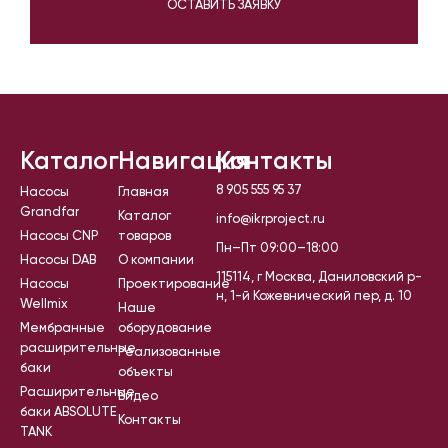
ОСТАВИТЬ ЗАЯВКУ
Каталог
Навигация
Контакты
8 905 555 95 37
Насосы
Главная
Grandfar
Каталог
info@ikrproject.ru
Насосы CNP
товаров
Пн–Пт 09:00–18:00
Насосы DAB
О компании
115114, г Москва, Даниловский р-
Насосы
Проектирование
н, 1-й Кожевнический пер, д. 10
Wellmix
Наше
Мембранные
оборудование
расширительные
Реализованные
баки
объекты
Расширительные
Видео
баки ABSOLUTE
Контакты
TANK