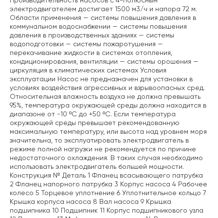
Производительность насосов с 4-полюсным
электродвигателем достигает 1500 м3/ч и напора 72 м.
Области применения — системы повышения давления в
коммунальном водоснабжении — системы повышения
давления в производственных зданиях — системы
водоподготовки — системы пожаротушения —
перекачивание жидкости в системах отопления,
кондиционирования, вентиляции — системы орошения —
циркуляция в климатических системах Условия
эксплуатации Насос не предназначен для установки в
условиях воздействия агрессивных и взрывоопасных сред.
Относительная влажность воздуха не должна превышать
95%, температура окружающей среды должна находится в
диапазоне от -10 ºС до +50 ºС. Если температура
окружающей среды превышает рекомендованную
максимальную температуру, или высота над уровнем моря
значительна, то эксплуатировать электродвигатель в
режиме полной нагрузки не рекомендуется по причине
недостаточного охлаждения. В таких случая необходимо
использовать электродвигатель большей мощности.
Конструкция № Деталь 1 Фланец всасывающего патрубка
2 Фланец напорного патрубка 3 Корпус насоса 4 Рабочее
колесо 5 Торцевое уплотнение 6 Уплотнительное кольцо 7
Крышка корпуса насоса 8 Вал насоса 9 Крышка
подшипника 10 Подшипник 11 Корпус подшипникового узла