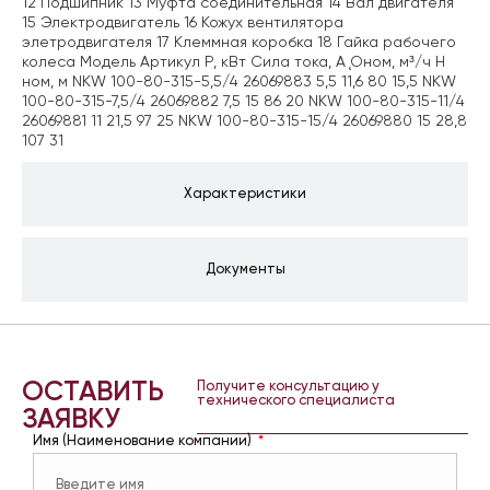
12 Подшипник 13 Муфта соединительная 14 Вал двигателя
15 Электродвигатель 16 Кожух вентилятора
элетродвигателя 17 Клеммная коробка 18 Гайка рабочего
колеса Модель Артикул Р, кВт Сила тока, А Ǫном, м³/ч H
ном, м NKW 100-80-315-5,5/4 26069883 5,5 11,6 80 15,5 NKW
100-80-315-7,5/4 26069882 7,5 15 86 20 NKW 100-80-315-11/4
26069881 11 21,5 97 25 NKW 100-80-315-15/4 26069880 15 28,8
107 31
Характеристики
Документы
ОСТАВИТЬ
Получите консультацию у
технического специалиста
ЗАЯВКУ
Имя (Наименование компании)