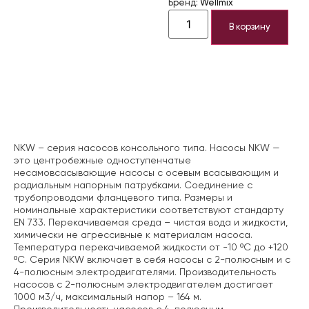
Бренд:
Wellmix
В корзину
Описание
NKW – серия насосов консольного типа. Насосы NKW —
это центробежные одноступенчатые
несамовсасывающие насосы с осевым всасывающим и
радиальным напорным патрубками. Соединение с
трубопроводами фланцевого типа. Размеры и
номинальные характеристики соответствуют стандарту
EN 733. Перекачиваемая среда – чистая вода и жидкости,
химически не агрессивные к материалам насоса.
Температура перекачиваемой жидкости от -10 ºС до +120
ºС. Серия NKW включает в себя насосы с 2-полюсным и с
4-полюсным электродвигателями. Производительность
насосов с 2-полюсным электродвигателем достигает
1000 м3/ч, максимальный напор – 164 м.