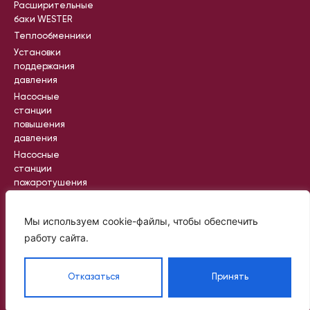
Расширительные
баки WESTER
Теплообменники
Установки
поддержания
давления
Насосные
станции
повышения
давления
Насосные
станции
пожаротушения
Промышленные
насосные
Мы используем cookie-файлы, чтобы обеспечить
станции
работу сайта.
Вся информация на сайте носит
Отказаться
Принять
справочный характер и не является
публичной офертой, определяемой
статьей 437 ГК РФ
©