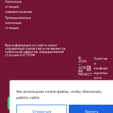
Насосные
станции
пожаротушения
Промышленные
насосные
станции
Вся информация на сайте носит
справочный характер и не является
публичной офертой, определяемой
статьей 437 ГК РФ
©
Политик
2024
а
—
2025
конфиде
IKR
нциальн
PROJECT
ости
Пользов
ательск
Мы используем cookie-файлы, чтобы обеспечить
ое
работу сайта.
соглаш
ение
Отказаться
Принять