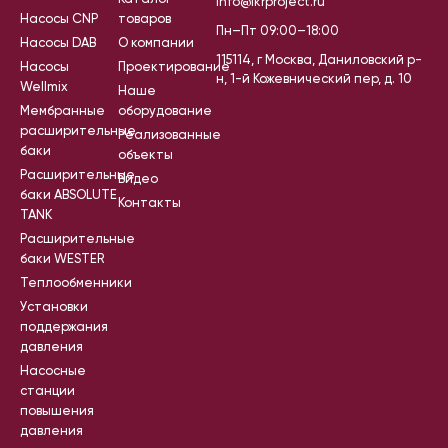
info@ikrproject.ru
Насосы CNP
товаров
Пн–Пт 09:00–18:00
Насосы DAB
О компании
115114, г Москва, Даниловский р-
Насосы
Проектирование
н, 1-й Кожевнический пер, д. 10
Wellmix
Наше
Мембранные
оборудование
расширительные
Реализованные
баки
объекты
Расширительные
Видео
баки ABSOLUTE
Контакты
TANK
Расширительные
баки WESTER
Теплообменники
Установки
поддержания
давления
Насосные
станции
повышения
давления