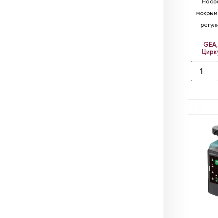
Насо
мокрым
регул
GEA
Цирк