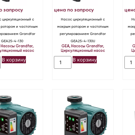
о запросу
цена по запросу
цен
с циркуляционный с
Насос циркуляционный с
Н
 ротором и частотным
мокрым ротором и частотным
мок
ированием Grandfar
регулированием Grandfar
ре
GEA25-4-130
GEA25-4-130U
,
Насосы Grandfar
,
GEA
,
Насосы Grandfar
,
G
уляционный насос
Циркуляционный насос
Ц
В корзину
В корзину