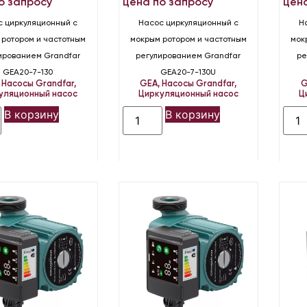
о запросу
цена по запросу
цен
с циркуляционный с
Насос циркуляционный с
Н
 ротором и частотным
мокрым ротором и частотным
мок
ированием Grandfar
регулированием Grandfar
ре
GEA20-7-130
GEA20-7-130U
,
Насосы Grandfar
,
GEA
,
Насосы Grandfar
,
G
уляционный насос
Циркуляционный насос
Ц
В корзину
В корзину