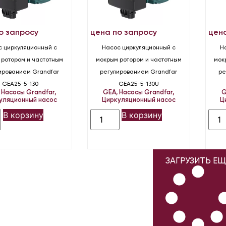
о запросу
цена по запросу
цен
с циркуляционный с
Насос циркуляционный с
Н
 ротором и частотным
мокрым ротором и частотным
мок
ированием Grandfar
регулированием Grandfar
ре
GEA25-5-130
GEA25-5-130U
,
Насосы Grandfar
,
GEA
,
Насосы Grandfar
,
G
уляционный насос
Циркуляционный насос
Ц
В корзину
В корзину
ЗАГРУЗИТЬ ЕЩ