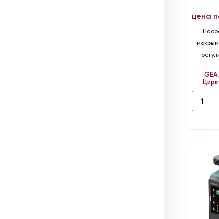
цена п
Насо
мокрым
регул
GEA
Цирк