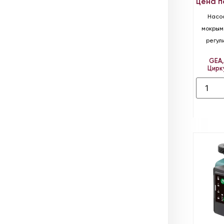
цена п
Насо
мокрым
регул
GEA
Цирк