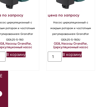
а по запросу
цена по запросу
асос циркуляционный с
Насос циркуляционный с
рым ротором и частотным
мокрым ротором и частотным
гулированием Grandfar
регулированием Grandfar
GEA25-5-180
GEA25-5-180U
EA
,
Насосы Grandfar
,
GEA
,
Насосы Grandfar
,
иркуляционный насос
Циркуляционный насос
В корзину
В корзину
Ё