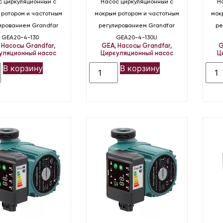
с циркуляционный с
Насос циркуляционный с
Н
 ротором и частотным
мокрым ротором и частотным
мок
ированием Grandfar
регулированием Grandfar
ре
GEA20-4-130
GEA20-4-130U
,
Насосы Grandfar
,
GEA
,
Насосы Grandfar
,
G
уляционный насос
Циркуляционный насос
Ц
В корзину
В корзину