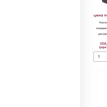
цена п
Насо
мокрым
регул
GEA
Цирк