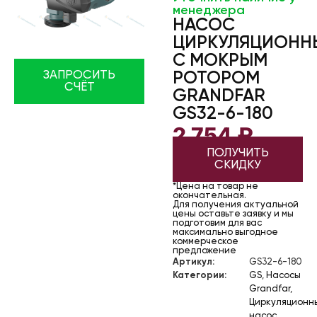
менеджера
НАСОС
ЦИРКУЛЯЦИОНН
С МОКРЫМ
ЗАПРОСИТЬ
РОТОРОМ
СЧЁТ
GRANDFAR
GS32-6-180
2 754
₽
ПОЛУЧИТЬ
СКИДКУ
*Цена на товар не
окончательная.
Для получения актуальной
цены оставьте заявку и мы
подготовим для вас
максимально выгодное
коммерческое
предложение
Артикул:
GS32-6-180
Категории:
GS
,
Насосы
Grandfar
,
Циркуляционн
насос