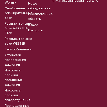
н, 1-й Кожевнический пер, д. 10
Wellmix
Наше
Мембранные
оборудование
расширительные
Реализованные
баки
объекты
Расширительные
Видео
баки ABSOLUTE
Контакты
TANK
Расширительные
баки WESTER
Теплообменники
Установки
поддержания
давления
Насосные
станции
повышения
давления
Насосные
станции
пожаротушения
Промышленные