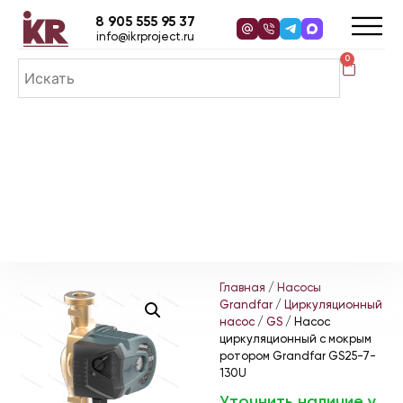
8 905 555 95 37
info@ikrproject.ru
0
Главная
/
Насосы
Grandfar
/
Циркуляционный
насос
/
GS
/ Насос
циркуляционный с мокрым
ротором Grandfar GS25-7-
130U
Уточнить наличие у