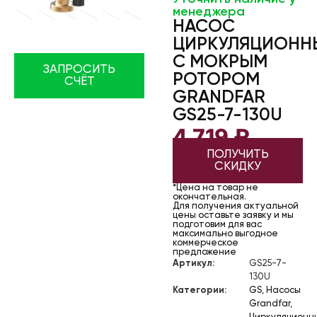
менеджера
НАСОС
ЦИРКУЛЯЦИОНН
С МОКРЫМ
ЗАПРОСИТЬ
РОТОРОМ
СЧЁТ
GRANDFAR
GS25-7-130U
4 719
₽
ПОЛУЧИТЬ
СКИДКУ
*Цена на товар не
окончательная.
Для получения актуальной
цены оставьте заявку и мы
подготовим для вас
максимально выгодное
коммерческое
предложение
Артикул:
GS25-7-
130U
Категории:
GS
,
Насосы
Grandfar
,