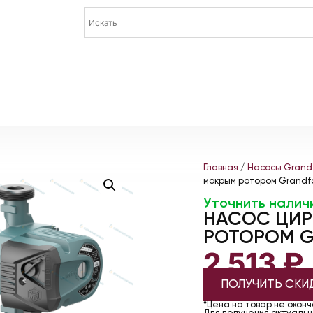
Главная
/
Насосы Grand
мокрым ротором Grandf
Уточнить налич
НАСОС ЦИ
РОТОРОМ G
2 513
₽
ПОЛУЧИТЬ СКИ
*Цена на товар не окон