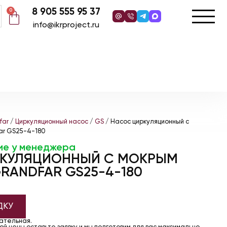
8 905 555 95 37
0
info@ikrproject.ru
far
/
Циркуляционный насос
/
GS
/ Насос циркуляционный с
ar GS25-4-180
ие у менеджера
РКУЛЯЦИОННЫЙ С МОКРЫМ
RANDFAR GS25-4-180
ДКУ
чательная.