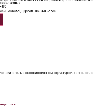
й цены оставьте заявку и мы подготовим для вас максимально
 предложение
-180
осы Grandfar
,
Циркуляционный насос
ет двигатель с экранированной структурой, технологию
специалиста