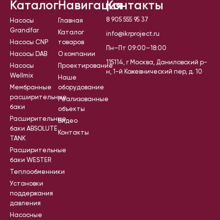
Каталог
Навигация
Контакты
8 905 555 95 37
Насосы
Главная
Grandfar
Каталог
info@ikrproject.ru
Насосы CNP
товаров
Пн–Пт 09:00–18:00
Насосы DAB
О компании
115114, г Москва, Даниловский р-
Насосы
Проектирование
н, 1-й Кожевнический пер, д. 10
Wellmix
Наше
Мембранные
оборудование
расширительные
Реализованные
баки
объекты
Расширительные
Видео
баки ABSOLUTE
Контакты
TANK
Расширительные
баки WESTER
Теплообменники
Установки
поддержания
давления
Насосные