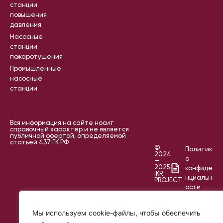
станции
повышения
давления
Насосные
станции
пожаротушения
Промышленные
насосные
станции
Вся информация на сайте носит
справочный характер и не является
публичной офертой, определяемой
статьей 437 ГК РФ
©
Политик
2024
а
—
2025
конфиде
IKR
нциальн
PROJECT
ости
Пользов
ательск
Мы используем cookie-файлы, чтобы обеспечить
ое