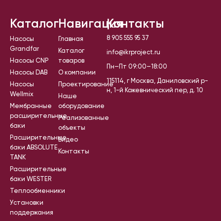
Каталог
Навигация
Контакты
8 905 555 95 37
Насосы
Главная
Grandfar
Каталог
info@ikrproject.ru
Насосы CNP
товаров
Пн–Пт 09:00–18:00
Насосы DAB
О компании
115114, г Москва, Даниловский р-
Насосы
Проектирование
н, 1-й Кожевнический пер, д. 10
Wellmix
Наше
Мембранные
оборудование
расширительные
Реализованные
баки
объекты
Расширительные
Видео
баки ABSOLUTE
Контакты
TANK
Расширительные
баки WESTER
Теплообменники
Установки
поддержания