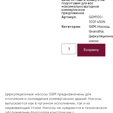
цены оставьте заявку и мы
подготовим для вас
максимально выгодное
коммерческое
предложение
Артикул:
GEM100-
100F 450N
Категории:
GEM
,
Насосы
Grandfar
,
Циркуляционн
насос
В корзину
Описание
Циркуляционные насосы GEM предназначены для
отопления и охлаждения коммерческих зданий. Насосы
выпускаются как в чугунном исполнении, так и из
нержавеющей стали. Насосы не нуждаются в техническом
обслуживании благодаря конструкции с