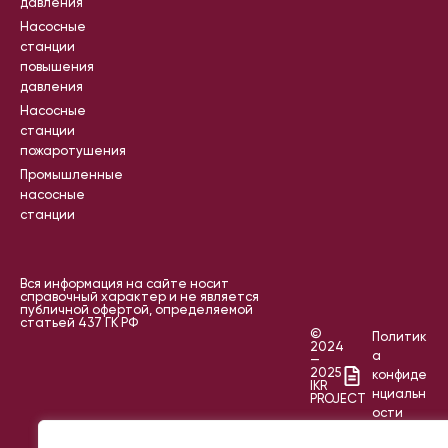
давления
Насосные
станции
повышения
давления
Насосные
станции
пожаротушения
Промышленные
насосные
станции
Вся информация на сайте носит
справочный характер и не является
публичной офертой, определяемой
статьей 437 ГК РФ
©
Политик
2024
а
—
2025
конфиде
IKR
нциальн
PROJECT
ости
Пользов