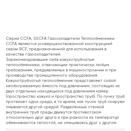
Описание
Серии CCFA, SSCFA
Газоохладители
Теплообменники
CCFA являются усовершенствованной конструкцией
серии BCF, предназначенной для использования в
качестве газоохладителей.
Зарекомендовавшие себя кожухотрубчатые
теплообменники, отвечающие практически любым
требованиям, предъявляемых в машиностроении и при
производстве промышленного оборудования.
Кожухотрубчатый теплообменник представляет собой
необогреваемую ёмкость под давлением,
состоящую из
двух отдельных находящихся под давлением камер
(пространство кожуха и
пространство труб). По пучку труб
протекает одна среда, в то время, как пучок труб снаружи
омывается другой средой. Разделённые стенкой
внутренних труб среды движутся
противотоком
относительно друг друга и при разности их температур
обмениваются теплотой,
не смешиваясь друг с другом.