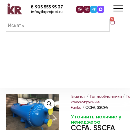
8 905 555 95 37
info@ikrproject.ru
0
Главная
/
Теплообменники
/
Т
кожухотрубные
Funke
/ CCFA, SSCFA
Уточнить наличие у
менеджера
CCFA, SSCFA