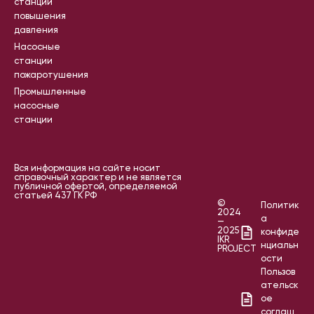
станции
повышения
давления
Насосные
станции
пожаротушения
Промышленные
насосные
станции
Вся информация на сайте носит
справочный характер и не является
публичной офертой, определяемой
статьей 437 ГК РФ
©
Политик
2024
а
—
2025
конфиде
IKR
нциальн
PROJECT
ости
Пользов
ательск
ое
соглаш