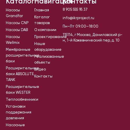
Каталог
Навигация
Контакты
8 905 555 95 37
Насосы
Главная
Grandfar
Каталог
info@ikrproject.ru
Насосы CNP
товаров
Пн–Пт 09:00–18:00
Насосы DAB
О компании
115114, г Москва, Даниловский р-
Насосы
Проектирование
н, 1-й Кожевнический пер, д. 10
Wellmix
Наше
Мембранные
оборудование
расширительные
Реализованные
баки
объекты
Расширительные
Видео
баки ABSOLUTE
Контакты
TANK
Расширительные
баки WESTER
Теплообменники
Установки
поддержания
давления
Насосные