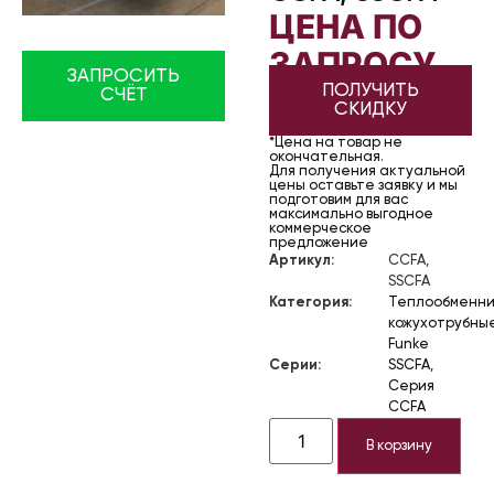
ЦЕНА ПО
ЗАПРОСУ
ЗАПРОСИТЬ
ПОЛУЧИТЬ
СЧЁТ
СКИДКУ
*Цена на товар не
окончательная.
Для получения актуальной
цены оставьте заявку и мы
подготовим для вас
максимально выгодное
коммерческое
предложение
Артикул:
CCFA,
SSCFA
Категория:
Теплообменни
кожухотрубны
Funke
Серии:
SSCFA
,
Серия
CCFA
В корзину