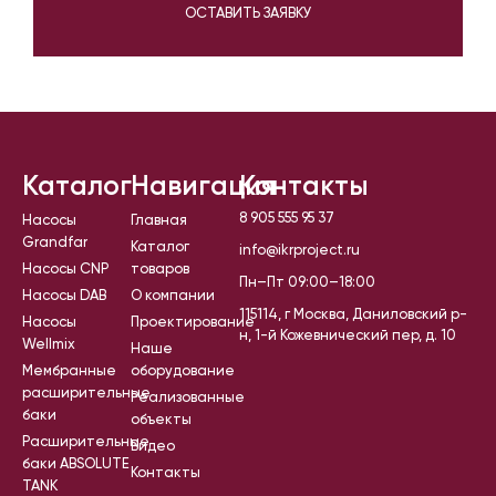
ОСТАВИТЬ ЗАЯВКУ
Каталог
Навигация
Контакты
8 905 555 95 37
Насосы
Главная
Grandfar
Каталог
info@ikrproject.ru
Насосы CNP
товаров
Пн–Пт 09:00–18:00
Насосы DAB
О компании
115114, г Москва, Даниловский р-
Насосы
Проектирование
н, 1-й Кожевнический пер, д. 10
Wellmix
Наше
Мембранные
оборудование
расширительные
Реализованные
баки
объекты
Расширительные
Видео
баки ABSOLUTE
Контакты
TANK