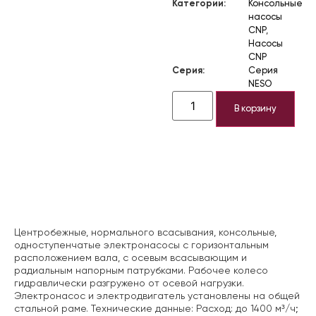
Категории:
Консольные
насосы
CNP
,
Насосы
CNP
Серия:
Серия
NESO
В корзину
Описание
Центробежные, нормального всасывания, консольные,
одноступенчатые электронасосы с горизонтальным
расположением вала, с осевым всасывающим и
радиальным напорным патрубками. Рабочее колесо
гидравлически разгружено от осевой нагрузки.
Электронасос и электродвигатель установлены на общей
стальной раме. Технические данные:
Расход: до 1400 м³/ч;