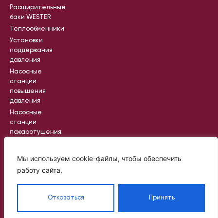
Расширительные
баки WESTER
Теплообменники
Установки
поддержания
давления
Насосные
станции
повышения
давления
Насосные
станции
пожаротушения
Промышленные
насосные
Мы используем cookie-файлы, чтобы обеспечить
станции
работу сайта.
Вся информация на сайте носит
Отказаться
Принять
справочный характер и не является
публичной офертой, определяемой
статьей 437 ГК РФ