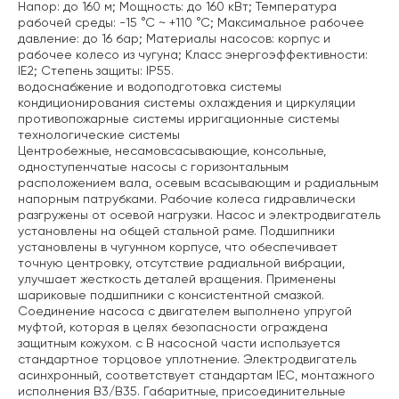
Напор: до 160 м;
Мощность: до 160 кВт;
Температура
рабочей среды: -15 °С ~ +110 °С;
Максимальное рабочее
давление: до 16 бар;
Материалы насосов: корпус и
рабочее колесо из чугуна;
Класс энергоэффективности:
IE2;
Степень защиты: IP55.
водоснабжение и водоподготовка
системы
кондиционирования
системы охлаждения и циркуляции
противопожарные системы
ирригационные системы
технологические системы
Центробежные, несамовсасывающие, консольные,
одноступенчатые насосы с горизонтальным
расположением вала, осевым всасывающим и радиальным
напорным патрубками. Рабочие колеса гидравлически
разгружены от осевой нагрузки. Насос и электродвигатель
установлены на общей стальной раме.
Подшипники
установлены в чугунном корпусе, что обеспечивает
точную центровку, отсутствие радиальной вибрации,
улучшает жесткость деталей вращения.
Применены
шариковые подшипники с консистентной смазкой.
Соединение насоса с двигателем выполнено упругой
муфтой, которая в целях безопасности ограждена
защитным кожухом. c В насосной части используется
стандартное торцовое уплотнение.
Электродвигатель
асинхронный, соответствует стандартам IEC, монтажного
исполнения B3/В35.
Габаритные, присоединительные