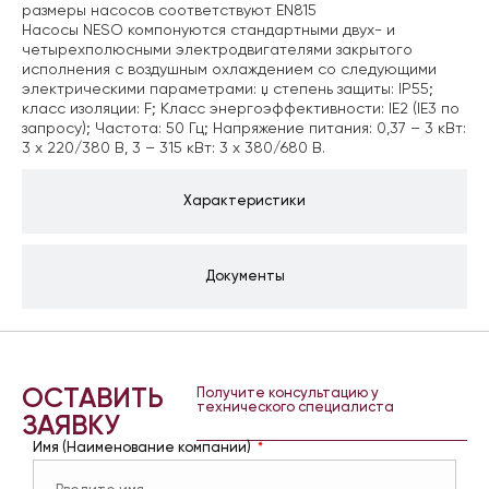
размеры насосов соответствуют EN815
Насосы NESO компонуются стандартными двух- и
четырехполюсными электродвигателями закрытого
исполнения с воздушным охлаждением со следующими
электрическими параметрами: џ степень защиты: IP55;
класс изоляции: F; Класс энергоэффективности: IE2 (IE3 по
запросу); Частота: 50 Гц;
Напряжение питания:
0,37 – 3 кВт:
3 x 220/380 В,
3 – 315 кВт: 3 x 380/680 В.
Характеристики
Документы
ОСТАВИТЬ
Получите консультацию у
технического специалиста
ЗАЯВКУ
Имя (Наименование компании)