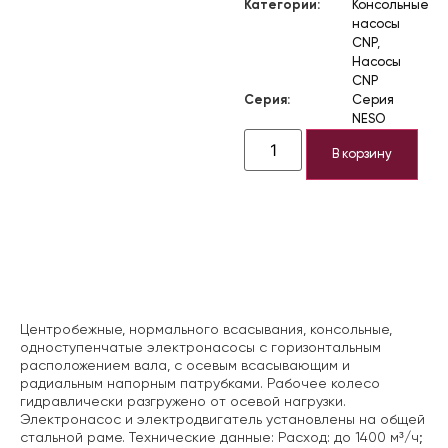
Категории:
Консольные
насосы
CNP
,
Насосы
CNP
Серия:
Серия
NESO
В корзину
Описание
Центробежные, нормального всасывания, консольные,
одноступенчатые электронасосы с горизонтальным
расположением вала, с осевым всасывающим и
радиальным напорным патрубками. Рабочее колесо
гидравлически разгружено от осевой нагрузки.
Электронасос и электродвигатель установлены на общей
стальной раме. Технические данные:
Расход: до 1400 м³/ч;