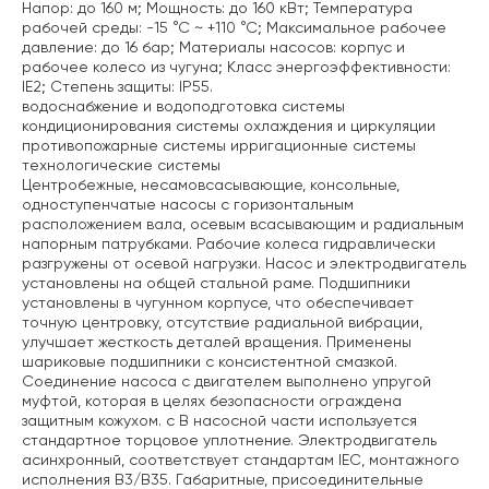
Напор: до 160 м;
Мощность: до 160 кВт;
Температура
рабочей среды: -15 °С ~ +110 °С;
Максимальное рабочее
давление: до 16 бар;
Материалы насосов: корпус и
рабочее колесо из чугуна;
Класс энергоэффективности:
IE2;
Степень защиты: IP55.
водоснабжение и водоподготовка
системы
кондиционирования
системы охлаждения и циркуляции
противопожарные системы
ирригационные системы
технологические системы
Центробежные, несамовсасывающие, консольные,
одноступенчатые насосы с горизонтальным
расположением вала, осевым всасывающим и радиальным
напорным патрубками. Рабочие колеса гидравлически
разгружены от осевой нагрузки. Насос и электродвигатель
установлены на общей стальной раме.
Подшипники
установлены в чугунном корпусе, что обеспечивает
точную центровку, отсутствие радиальной вибрации,
улучшает жесткость деталей вращения.
Применены
шариковые подшипники с консистентной смазкой.
Соединение насоса с двигателем выполнено упругой
муфтой, которая в целях безопасности ограждена
защитным кожухом. c В насосной части используется
стандартное торцовое уплотнение.
Электродвигатель
асинхронный, соответствует стандартам IEC, монтажного
исполнения B3/В35.
Габаритные, присоединительные