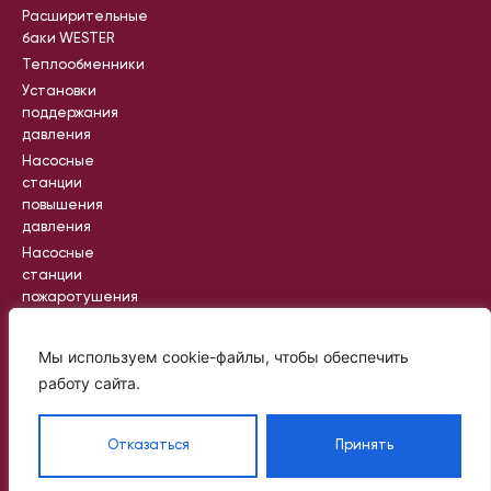
Расширительные
баки WESTER
Теплообменники
Установки
поддержания
давления
Насосные
станции
повышения
давления
Насосные
станции
пожаротушения
Промышленные
насосные
Мы используем cookie-файлы, чтобы обеспечить
станции
работу сайта.
Вся информация на сайте носит
Отказаться
Принять
справочный характер и не является
публичной офертой, определяемой
статьей 437 ГК РФ