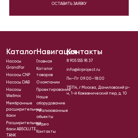
ОСТАВИТЬ ЗАЯВКУ
Каталог
Навигация
Контакты
8 905 555 95 37
Насосы
Главная
Grandfar
Каталог
info@ikrproject.ru
Насосы CNP
товаров
Пн–Пт 09:00–18:00
Насосы DAB
О компании
115114, г Москва, Даниловский р-
Насосы
Проектирование
н, 1-й Кожевнический пер, д. 10
Wellmix
Наше
Мембранные
оборудование
расширительные
Реализованные
баки
объекты
Расширительные
Видео
баки ABSOLUTE
Контакты
TANK