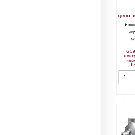
цена п
Насос
не
Gr
GC
цент
нер
Н