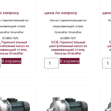
о запросу
цена по запросу
цен
 горизонтальный из
Насос горизонтальный из
Н
ржавеющей стали
нержавеющей стали
andfar Grandfar
Grandfar Grandfar
GCB50/025
GCB50/037
B
,
Горизонтальный
GCB
,
Горизонтальный
робежный насос из
центробежный насос из
це
жавеющей стали
,
нержавеющей стали
,
асосы Grandfar
Насосы Grandfar
В корзину
В корзину