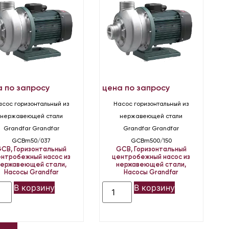
а по запросу
цена по запросу
асос горизонтальный из
Насос горизонтальный из
нержавеющей стали
нержавеющей стали
Grandfar Grandfar
Grandfar Grandfar
GCBm50/037
GCBm500/150
GCB
,
Горизонтальный
GCB
,
Горизонтальный
нтробежный насос из
центробежный насос из
нержавеющей стали
,
нержавеющей стали
,
Насосы Grandfar
Насосы Grandfar
В корзину
В корзину