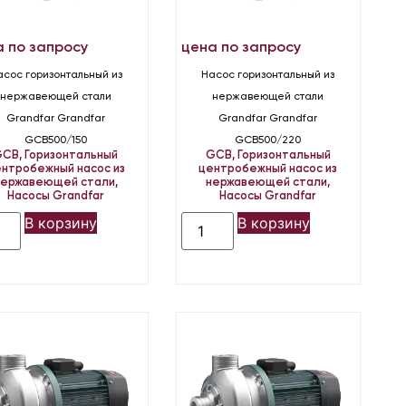
а по запросу
цена по запросу
асос горизонтальный из
Насос горизонтальный из
нержавеющей стали
нержавеющей стали
Grandfar Grandfar
Grandfar Grandfar
GCB500/150
GCB500/220
GCB
,
Горизонтальный
GCB
,
Горизонтальный
нтробежный насос из
центробежный насос из
нержавеющей стали
,
нержавеющей стали
,
Насосы Grandfar
Насосы Grandfar
В корзину
В корзину