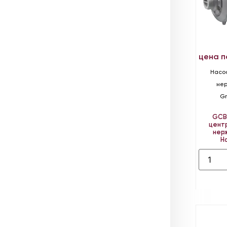
цена п
Насос
не
Gr
GC
цент
нер
Н