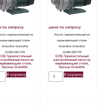
а по запросу
цена по запросу
асос горизонтальный из
Насос горизонтальный из
нержавеющей стали
нержавеющей стали
Grandfar Grandfar
Grandfar Grandfar
GCBm250/075
GCBm300/110
GCB
,
Горизонтальный
GCB
,
Горизонтальный
нтробежный насос из
центробежный насос из
нержавеющей стали
,
нержавеющей стали
,
Насосы Grandfar
Насосы Grandfar
В корзину
В корзину