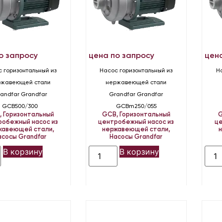
о запросу
цена по запросу
цен
 горизонтальный из
Насос горизонтальный из
Н
ржавеющей стали
нержавеющей стали
andfar Grandfar
Grandfar Grandfar
GCB500/300
GCBm250/055
B
,
Горизонтальный
GCB
,
Горизонтальный
робежный насос из
центробежный насос из
це
жавеющей стали
,
нержавеющей стали
,
асосы Grandfar
Насосы Grandfar
В корзину
В корзину