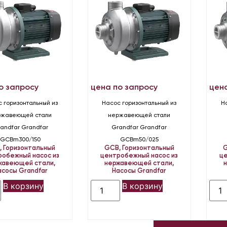
о запросу
цена по запросу
цен
 горизонтальный из
Насос горизонтальный из
Н
ржавеющей стали
нержавеющей стали
andfar Grandfar
Grandfar Grandfar
GCBm300/150
GCBm50/025
B
,
Горизонтальный
GCB
,
Горизонтальный
робежный насос из
центробежный насос из
це
жавеющей стали
,
нержавеющей стали
,
асосы Grandfar
Насосы Grandfar
В корзину
В корзину