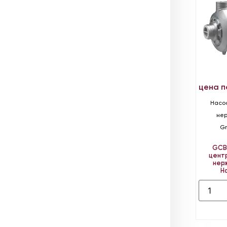
цена п
Насос
не
Gr
GC
цент
нер
Н