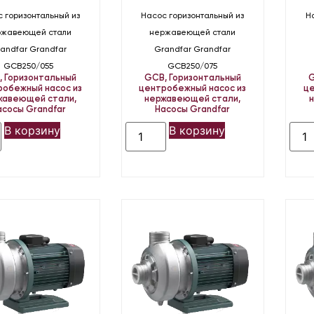
 горизонтальный из
Насос горизонтальный из
Н
ржавеющей стали
нержавеющей стали
andfar Grandfar
Grandfar Grandfar
GCB250/055
GCB250/075
B
,
Горизонтальный
GCB
,
Горизонтальный
робежный насос из
центробежный насос из
це
жавеющей стали
,
нержавеющей стали
,
асосы Grandfar
Насосы Grandfar
В корзину
В корзину