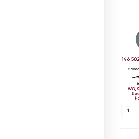
146 50
Насос
дре
1
WQ
,
Дре
Н