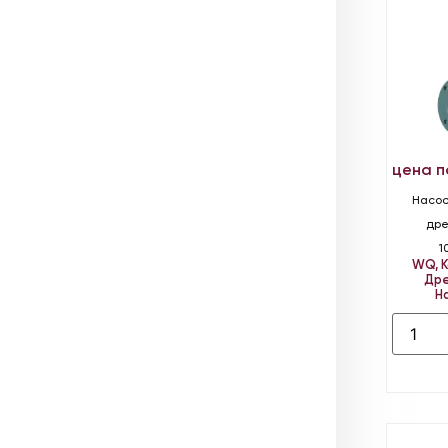
цена п
Насос
дре
1
WQ
,
Дре
Н