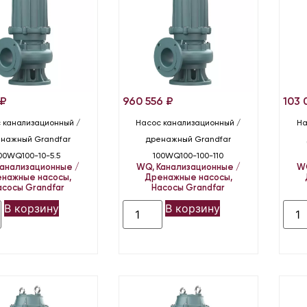
₽
960 556
₽
103 
 канализационный /
Насос канализационный /
На
нажный Grandfar
дренажный Grandfar
00WQ100-10-5.5
100WQ100-100-110
Канализационные /
WQ
,
Канализационные /
W
нажные насосы
,
Дренажные насосы
,
асосы Grandfar
Насосы Grandfar
В корзину
В корзину