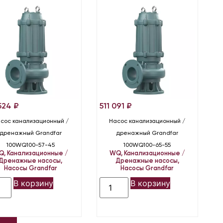
 524
₽
511 091
₽
сос канализационный /
Насос канализационный /
дренажный Grandfar
дренажный Grandfar
100WQ100-57-45
100WQ100-65-55
Q
,
Канализационные /
WQ
,
Канализационные /
Дренажные насосы
,
Дренажные насосы
,
Насосы Grandfar
Насосы Grandfar
В корзину
В корзину