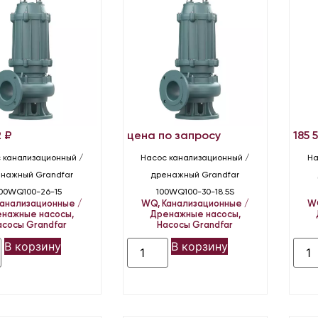
2
₽
цена по запросу
185 
 канализационный /
Насос канализационный /
На
нажный Grandfar
дренажный Grandfar
00WQ100-26-15
100WQ100-30-18.5S
Канализационные /
WQ
,
Канализационные /
W
нажные насосы
,
Дренажные насосы
,
асосы Grandfar
Насосы Grandfar
В корзину
В корзину