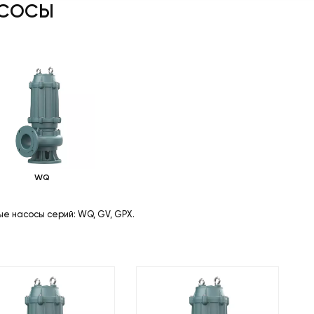
АСОСЫ
WQ
е насосы серий: WQ, GV, GPX.