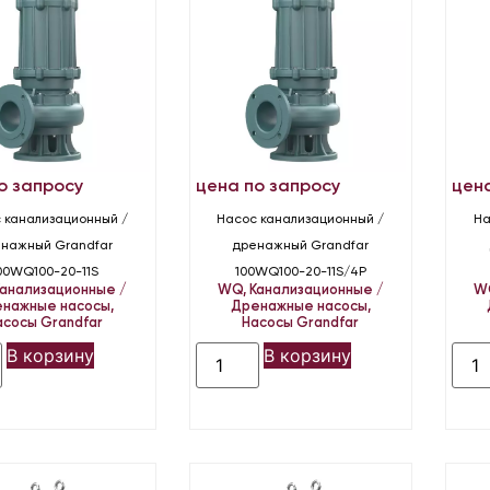
о запросу
цена по запросу
цен
 канализационный /
Насос канализационный /
На
нажный Grandfar
дренажный Grandfar
00WQ100-20-11S
100WQ100-20-11S/4P
Канализационные /
WQ
,
Канализационные /
W
нажные насосы
,
Дренажные насосы
,
асосы Grandfar
Насосы Grandfar
В корзину
В корзину