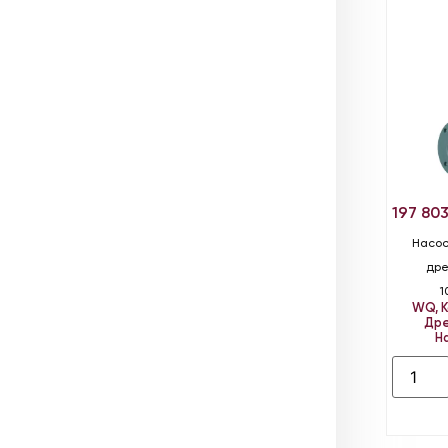
197 80
Насос
дре
1
WQ
,
Дре
Н