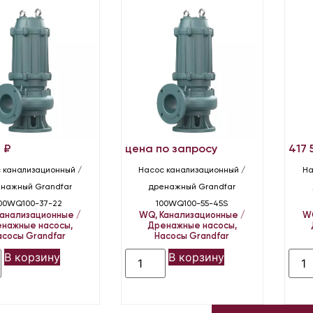
3
₽
цена по запросу
417
 канализационный /
Насос канализационный /
На
нажный Grandfar
дренажный Grandfar
00WQ100-37-22
100WQ100-55-45S
Канализационные /
WQ
,
Канализационные /
W
нажные насосы
,
Дренажные насосы
,
асосы Grandfar
Насосы Grandfar
В корзину
В корзину