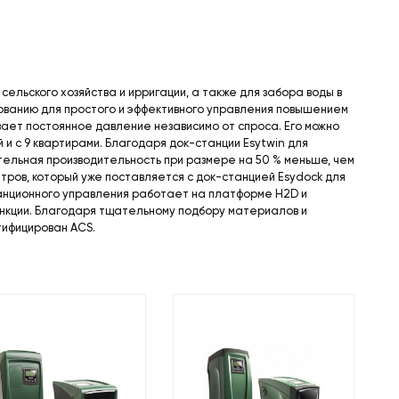
ельского хозяйства и ирригации, а также для забора воды в
зованию для простого и эффективного управления повышением
ает постоянное давление независимо от спроса. Его можно
 и с 9 квартирами. Благодаря док-станции Esytwin для
тельная производительность при размере на 50 % меньше, чем
тров, который уже поставляется с док-станцией Esydock для
станционного управления работает на платформе H2D и
нкции. Благодаря тщательному подбору материалов и
тифицирован ACS.