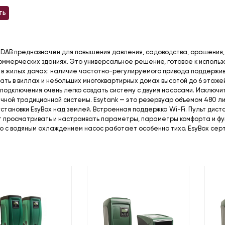
ТЬ
 DAB предназначен для повышения давления, садоводства, орошения, с
коммерческих зданиях. Это универсальное решение, готовое к исполь
 в жилых домах: наличие частотно-регулируемого привода поддержив
ать в виллах и небольших многоквартирных домах высотой до 6 этажей
подключения очень легко создать систему с двумя насосами. Исключи
чной традиционной системы. Esytank — это резервуар объемом 480 ли
установки EsyBox над землей. Встроенная поддержка Wi-Fi. Пульт ди
т просматривать и настраивать параметры, параметры комфорта и фу
ю с водяным охлаждением насос работает особенно тихо. EsyBox сер