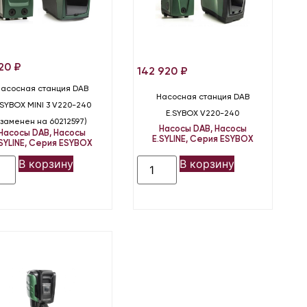
620
₽
142 920
₽
Насосная станция DAB
Насосная станция DAB
.SYBOX MINI 3 V220-240
E.SYBOX V220-240
(заменен на 60212597)
Насосы DAB
,
Насосы
Насосы DAB
,
Насосы
E.SYLINE
,
Серия ESYBOX
SYLINE
,
Серия ESYBOX
В корзину
В корзину