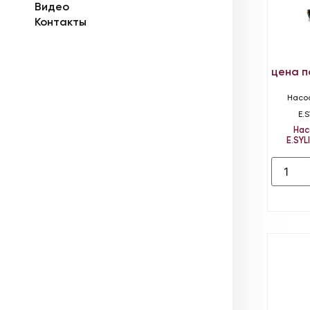
Видео
Контакты
цена п
Насо
E.
Нас
E.SYL