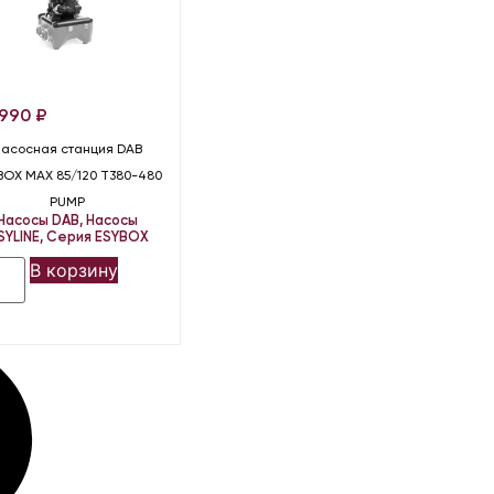
 990
₽
Насосная станция DAB
BOX MAX 85/120 T380-480
PUMP
Насосы DAB
,
Насосы
SYLINE
,
Серия ESYBOX
В корзину