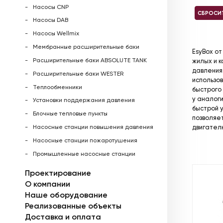
Насосы CNP
СБРОСИ
Насосы DAB
Насосы Wellmix
Мембранные расширительные баки
EsyBox от
Расширительные баки ABSOLUTE TANK
жилых и 
давления
Расширительные баки WESTER
использов
Теплообменники
быстрого 
у аналоги
Установки поддержания давления
быстрой 
Блочные тепловые пункты
позволяе
двигател
Насосные станции повышения давления
Насосные станции пожаротушения
Промышленные насосные станции
Проектирование
О компании
Наше оборудование
Реализованные объекты
Доставка и оплата