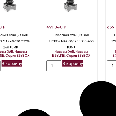
40
₽
491 040
₽
639
сная станция DAB
Насосная станция DAB
X MAX 60/120 M220-
ESYBOX MAX 60/120 T380-480
ESY
240 PUMP
PUMP
осы DAB
,
Насосы
Насосы DAB
,
Насосы
INE
,
Серия ESYBOX
E.SYLINE
,
Серия ESYBOX
E.
В корзину
В корзину