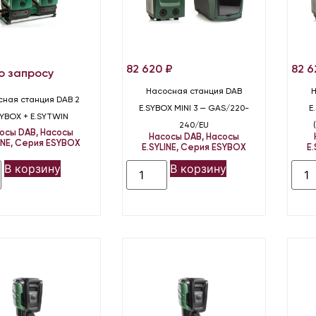
82 620
₽
82 
о запросу
Насосная станция DAB
сная станция DAB 2
E.SYBOX MINI 3 — GAS/220-
E
SYBOX + E.SYTWIN
240/EU
осы DAB
,
Насосы
Насосы DAB
,
Насосы
INE
,
Серия ESYBOX
E.SYLINE
,
Серия ESYBOX
E.
В корзину
В корзину