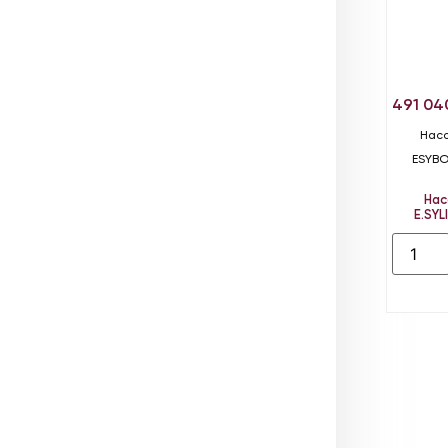
491 0
Насо
ESYBO
Нас
E.SYL