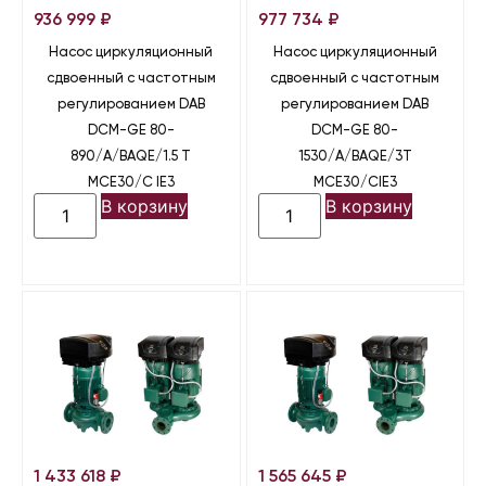
936 999
₽
977 734
₽
Насос циркуляционный
Насос циркуляционный
сдвоенный с частотным
сдвоенный с частотным
регулированием DAB
регулированием DAB
DCM-GE 80-
DCM-GE 80-
890/A/BAQE/1.5 T
1530/A/BAQE/3T
MCE30/C IE3
MCE30/CIE3
В корзину
В корзину
1 433 618
₽
1 565 645
₽