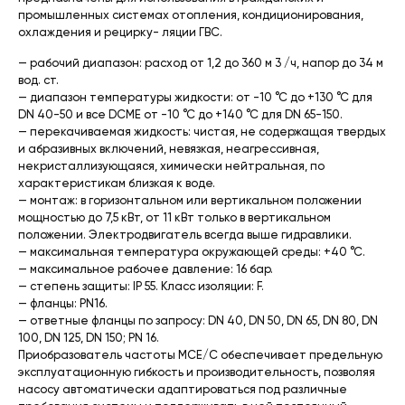
промышленных системах отопления, кондиционирования,
охлаждения и рецирку- ляции ГВС.
— рабочий диапазон: расход от 1,2 до 360 м 3 /ч, напор до 34 м
вод. ст.
— диапазон температуры жидкости: от -10 °С до +130 °С для
DN 40-50 и все DCME от -10 °C до +140 °С для DN 65-150.
— перекачиваемая жидкость: чистая, не содержащая твердых
и абразивных включений, невязкая, неагрессивная,
некристаллизующаяся, химически нейтральная, по
характеристикам близкая к воде.
— монтаж: в горизонтальном или вертикальном положении
мощностью до 7,5 кВт, от 11 кВт только в вертикальном
положении. Электродвигатель всегда выше гидравлики.
— максимальная температура окружающей среды: +40 °C.
— максимальное рабочее давление: 16 бар.
— степень защиты: IP 55. Класс изоляции: F.
— фланцы: PN16.
— ответные фланцы по запросу: DN 40, DN 50, DN 65, DN 80, DN
100, DN 125, DN 150; PN 16.
Приобразователь частоты MCE/C обеспечивает предельную
эксплуатационную гибкость и производительность, позволяя
насосу автоматически адаптироваться под различные