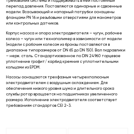
требования системы и поддерживать в ней постоянный
перепад давления. Поставляются одинарные и сдвоенные
модели. Всасывающий и напорный патрубки оснащены
фланцами PN 16 и резьбовыми отверстиями для манометров
или контрольных датчиков.
Корпус насоса и опора электродвигателя – чугун, рабочее
колесо – чугун или технополимер в зависимости от модели
(модели с рабочим колесом из бронзы поставляются в
диапазоне типоразмеров от DN 65 до DN 150). Вал гидравлики
– нерж. сталь. Стандартизованное по DIN 24960 торцевое
уплотнение графит/ карбид кремния с уплотнительными
кольцами из EPDM.
Насосы оснащаются трехфазным четырехполюсным
электродвигателем с воздушным охлаждением. Для
обеспечения низкого уровня шума и длительного срока
службы ротор вращается на подшипниках увеличенного
размера. Исполнение электродвигателя соответствует
требованиям стандартов CEI 2-3.