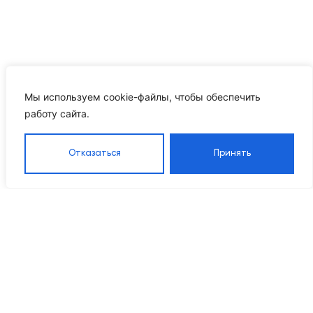
Мы используем cookie-файлы, чтобы обеспечить
работу сайта.
Отказаться
Принять
Каталог
Навигация
Контакты
8 905 555 95 37
Насосы
Главная
Grandfar
Каталог
info@ikrproject.ru
Насосы CNP
товаров
Пн–Пт 09:00–18:00
Насосы DAB
О компании