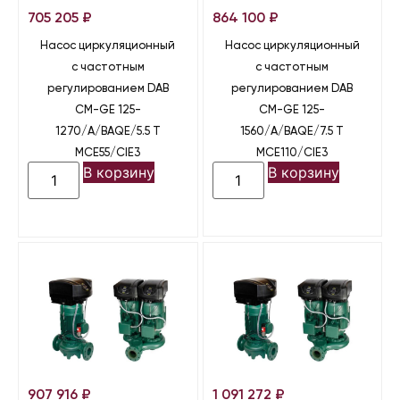
705 205
₽
864 100
₽
Насос циркуляционный
Насос циркуляционный
с частотным
с частотным
регулированием DAB
регулированием DAB
CM-GE 125-
CM-GE 125-
1270/A/BAQE/5.5 T
1560/A/BAQE/7.5 T
MCE55/CIE3
MCE110/CIE3
В корзину
В корзину
907 916
₽
1 091 272
₽