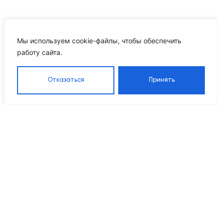
Мы используем cookie-файлы, чтобы обеспечить
работу сайта.
Отказаться
Принять
Каталог
Навигация
Контакты
8 905 555 95 37
Насосы
Главная
Grandfar
Каталог
info@ikrproject.ru
Насосы CNP
товаров
Пн–Пт 09:00–18:00
Насосы DAB
О компании
115114, г Москва, Даниловский р-
Насосы
Проектирование
н, 1-й Кожевнический пер, д. 10
Wellmix
Наше