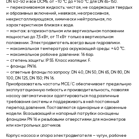
DN 40-50 и все DCME от -10 °C до +140 °С для DN 65-150.
— перекачиваемая жидкость: чистая, не содержащая твердых
и абразивных включений, невязкая, неагрессивная,
некристаллизующаяся, химически нейтральная, по
характеристикам близкая к воде.
— монтаж: в горизонтальном или вертикальном положении
мощностью до 7,5 кВт, от 11 кВт только в вертикальном
положении. Электродвигатель всегда выше гидравлики.
— максимальная температура окружающей среды: +40 °C.
— максимальное рабочее давление: 16 бар.
— степень защиты: IP 55. Класс изоляции: F.
— фланцы: PN16.
— ответные фланцы по запросу: DN 40, DN 50, DN 65, DN 80, DN
100, DN 125, DN 150; PN 16.
Приобразователь частоты MCE/C обеспечивает предельную
эксплуатационную гибкость и производительность, позволяя
насосу автоматически адаптироваться под различные
требования системы и поддерживать в ней постоянный
перепад давления. Поставляются одинарные и сдвоенные
модели. Всасывающий и напорный патрубки оснащены
фланцами PN 16 и резьбовыми отверстиями для манометров
или контрольных датчиков.
Корпус насоса и опора электродвигателя – чугун, рабочее