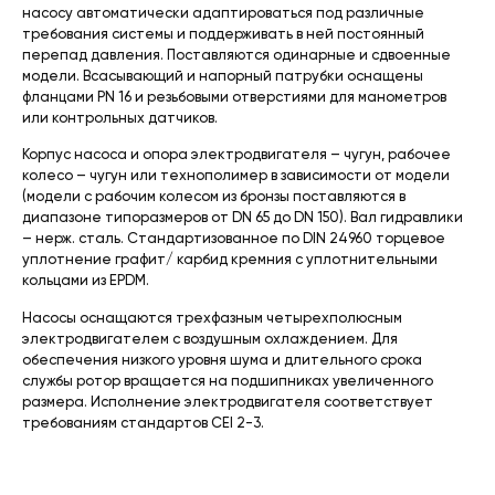
насосу автоматически адаптироваться под различные
требования системы и поддерживать в ней постоянный
перепад давления. Поставляются одинарные и сдвоенные
модели. Всасывающий и напорный патрубки оснащены
фланцами PN 16 и резьбовыми отверстиями для манометров
или контрольных датчиков.
Корпус насоса и опора электродвигателя – чугун, рабочее
колесо – чугун или технополимер в зависимости от модели
(модели с рабочим колесом из бронзы поставляются в
диапазоне типоразмеров от DN 65 до DN 150). Вал гидравлики
– нерж. сталь. Стандартизованное по DIN 24960 торцевое
уплотнение графит/ карбид кремния с уплотнительными
кольцами из EPDM.
Насосы оснащаются трехфазным четырехполюсным
электродвигателем с воздушным охлаждением. Для
обеспечения низкого уровня шума и длительного срока
службы ротор вращается на подшипниках увеличенного
размера. Исполнение электродвигателя соответствует
требованиям стандартов CEI 2-3.