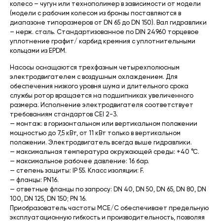
колесо – чугун или технополимер в зависимости от модели
(модели с рабочим колесом из бронзы поставляются в
диапазоне типоразмеров от DN 65 до DN 150). Вал гидравлики
– нерж. сталь. Стандартизованное по DIN 24960 торцевое
уплотнение графит/ карбид кремния с уплотнительными
кольцами из EPDM.
Насосы оснащаются трехфазным четырехполюсным
электродвигателем с воздушным охлаждением. Для
обеспечения низкого уровня шума и длительного срока
службы ротор вращается на подшипниках увеличенного
размера. Исполнение электродвигателя соответствует
требованиям стандартов CEI 2-3.
— монтаж: в горизонтальном или вертикальном положении
мощностью до 7,5 кВт, от 11 кВт только в вертикальном
положении. Электродвигатель всегда выше гидравлики.
— максимальная температура окружающей среды: +40 °C.
— максимальное рабочее давление: 16 бар.
— степень защиты: IP 55. Класс изоляции: F.
— фланцы: PN16.
— ответные фланцы по запросу: DN 40, DN 50, DN 65, DN 80, DN
100, DN 125, DN 150; PN 16.
Приобразователь частоты MCE/C обеспечивает предельную
эксплуатационную гибкость и производительность, позволяя