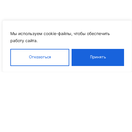
Мы используем cookie-файлы, чтобы обеспечить
работу сайта.
Отказаться
Принять
Каталог
Навигация
Контакты
8 905 555 95 37
Насосы
Главная
Grandfar
Каталог
info@ikrproject.ru
Насосы CNP
товаров
Пн–Пт 09:00–18:00
Насосы DAB
О компании
115114, г Москва, Даниловский р-
Насосы
Проектирование
н, 1-й Кожевнический пер, д. 10