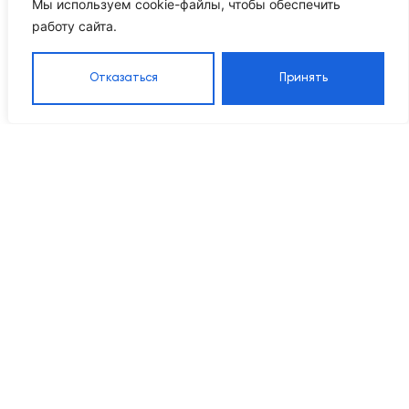
Мы используем cookie-файлы, чтобы обеспечить
работу сайта.
Отказаться
Принять
Каталог
Навигация
Контакты
8 905 555 95 37
Насосы
Главная
Grandfar
Каталог
info@ikrproject.ru
Насосы CNP
товаров
Пн–Пт 09:00–18:00
Насосы DAB
О компании
115114, г Москва, Даниловский р-
Насосы
Проектирование
н, 1-й Кожевнический пер, д. 10
Wellmix
Наше
Мембранные
оборудование
расширительные
Реализованные
баки
объекты
Расширительные
Видео