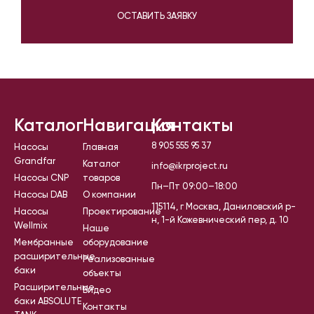
ОСТАВИТЬ ЗАЯВКУ
Каталог
Навигация
Контакты
8 905 555 95 37
Насосы
Главная
Grandfar
Каталог
info@ikrproject.ru
Насосы CNP
товаров
Пн–Пт 09:00–18:00
Насосы DAB
О компании
115114, г Москва, Даниловский р-
Насосы
Проектирование
н, 1-й Кожевнический пер, д. 10
Wellmix
Наше
Мембранные
оборудование
расширительные
Реализованные
баки
объекты
Расширительные
Видео
баки ABSOLUTE
Контакты