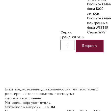
Расширитель
баки 1000
литров
,
Расширитель
мембранные
баки WESTER
Серия:
Серия WRV
Бренд:
WESTER
В корзину
Описание
Баки предназначены для компенсации температурных
расширений теплоносителя в замкнутых
системах
отопления.
Материал корпуса-
сталь.
Материал мембраны —
EPDM.