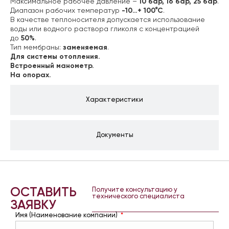
Максимальное рабочее давление –
10 бар, 16 бар, 25 бар
.
Диапазон рабочих температур
-10…+ 100°С
.
В качестве теплоносителя допускается использование
воды или водного раствора гликоля с концентрацией
до
50%
.
Тип мембраны:
заменяемая
.
Для системы отопления.
Встроенный манометр.
На опорах.
Характеристики
Документы
ОСТАВИТЬ
Получите консультацию у
технического специалиста
ЗАЯВКУ
Имя (Наименование компании)