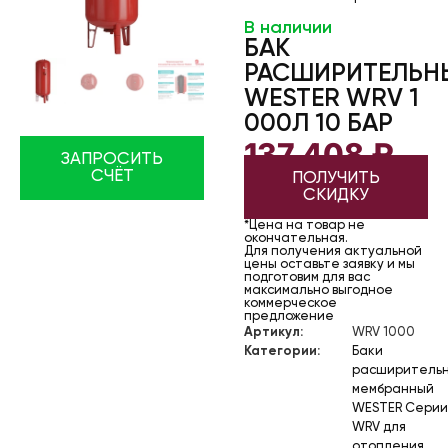
В наличии
БАК
РАСШИРИТЕЛЬН
WESTER WRV 1
000Л 10 БАР
137 408
₽
ЗАПРОСИТЬ
СЧЁТ
ПОЛУЧИТЬ
СКИДКУ
*Цена на товар не
окончательная.
Для получения актуальной
цены оставьте заявку и мы
подготовим для вас
максимально выгодное
коммерческое
предложение
Артикул:
WRV 1000
Категории:
Баки
расширитель
мембранный
WESTER Серии
WRV для
отопления
,