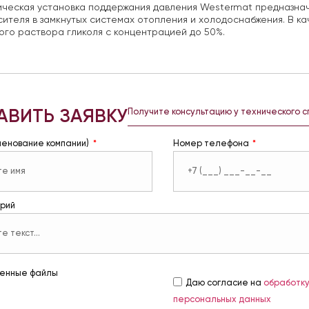
ическая установка поддержания давления Westermat предназна
ителя в замкнутых системах отопления и холодоснабжения.
В ка
ого раствора гликоля с концентрацией до 50%.
АВИТЬ ЗАЯВКУ
Получите консультацию у технического 
менование компании)
Номер телефона
рий
енные файлы
Даю согласие на
обработк
персональных данных