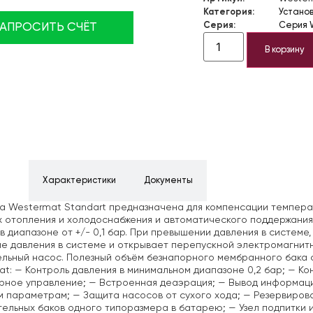
Категория:
Устано
Серия:
Серия 
ЗАПРОСИТЬ СЧЁТ
В корзину
ние
Характеристики
Документы
а Westermat Standart предназначена для компенсации темпера
 отопления и холодоснабжения и автоматического поддержания
в диапазоне от +/- 0,1 бар. При превышении давления в системе
е давления в системе и открывает перепускной электромагнит
льный насос.
Полезный объём безнапорного мембранного бака с
at:
— Контроль давления в минимальном диапазоне 0,2 бар;
— Кон
рное управление;
— Встроенная деаэрация;
— Вывод информации
м параметрам;
— Защита насосов от сухого хода;
— Резервирова
ельных баков одного типоразмера в батарею;
— Узел подпитки 