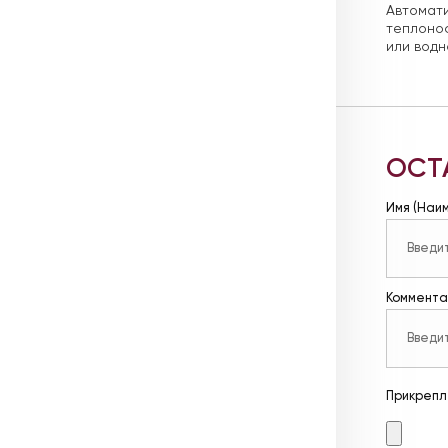
Автомат
теплонос
или водн
ОСТ
Имя (Наи
Коммента
Прикрепл