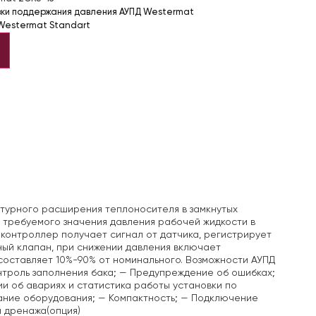
вки поддержания давления АУПД Westermat
Westermat Standart
турного расширения теплоносителя в замкнутых
 требуемого значения давления рабочей жидкости в
, контроллер получает сигнал от датчика, регистрирует
ный клапан, при снижении давления включает
оставляет 10%-90% от номинального.
Возможности АУПД
троль заполнения бака;
— Предупреждение об ошибках;
 об авариях и статистика работы установки по
ние оборудования;
— Компактность;
— Подключение
и дренажа(опция)