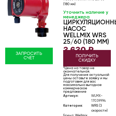
(180 мм)
Уточнить наличие у
менеджера
ЦИРКУЛЯЦИОНН
НАСОС
WELLMIX WRS
25/60 (180 ММ)
3 630
₽
ЗАПРОСИТЬ
ПОЛУЧИТЬ
СЧЁТ
СКИДКУ
*Цена на товар не
окончательная.
Для получения актуальной
цены оставьте заявку и мы
подготовим для вас
максимально выгодное
коммерческое
предложение
Артикул:
WLMX-
17039994
Категория:
WRS (3
скорости)
Бренд:
Wellmix