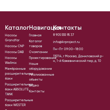
Каталог
Навигация
Контакты
8 905 555 95 37
Насосы
Главная
Grandfar
Каталог
info@ikrproject.ru
Насосы CNP
товаров
Пн–Пт 09:00–18:00
Насосы DAB
О компании
115114, г Москва, Даниловский р-
Насосы
Проектирование
н, 1-й Кожевнический пер, д. 10
Wellmix
Наше
Мембранные
оборудование
расширительные
Реализованные
баки
объекты
Расширительные
Видео
баки ABSOLUTE
Контакты
TANK
Расширительные
баки WESTER