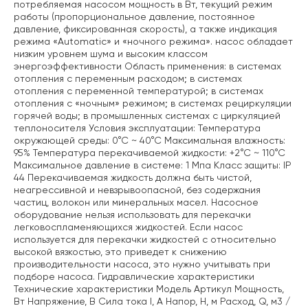
потребляемая насосом мощность в Вт, текущий режим
работы (пропорциональное давление, постоянное
давление, фиксированная скорость), а также индикация
режима «Automatic» и «ночного режима». насос обладает
низким уровнем шума и высоким классом
энергоэффективности Область применения: в системах
отопления с переменным расходом; в системах
отопления с переменной температурой; в системах
отопления с «ночным» режимом; в системах рециркуляции
горячей воды; в промышленных системах с циркуляцией
теплоносителя Условия эксплуатации: Температура
окружающей среды: 0°С ~ 40°С Максимальная влажность:
95% Температура перекачиваемой жидкости: +2°С ~ 110°С
Максимальное давление в системе: 1 Мпа Класс защиты: IP
44 Перекачиваемая жидкость должна быть чистой,
неагрессивной и невзрывоопасной, без содержания
частиц, волокон или минеральных масел. Насосное
оборудование нельзя использовать для перекачки
легковоспламеняющихся жидкостей. Если насос
используется для перекачки жидкостей с относительно
высокой вязкостью, это приведет к снижению
производительности насоса, это нужно учитывать при
подборе насоса. Гидравлические характеристики
Технические характеристики Модель Артикул Мощность,
Вт Напряжение, В Сила тока I, А Напор, Н, м Расход, Q, м3 /