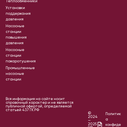
Теплообменники
Установки
поддержания
давления
Насосные
станции
повышения
давления
Насосные
станции
пожаротушения
Промышленные
насосные
станции
Вся информация на сайте носит
справочный характер и не является
публичной офертой, определяемой
статьей 437 ГК РФ
©
Политик
2024
а
—
2025
конфиде