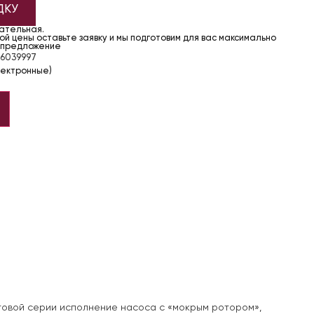
ДКУ
чательная.
й цены оставьте заявку и мы подготовим для вас максимально
 предложение
6039997
лектронные)
товой серии исполнение насоса с «мокрым ротором»,