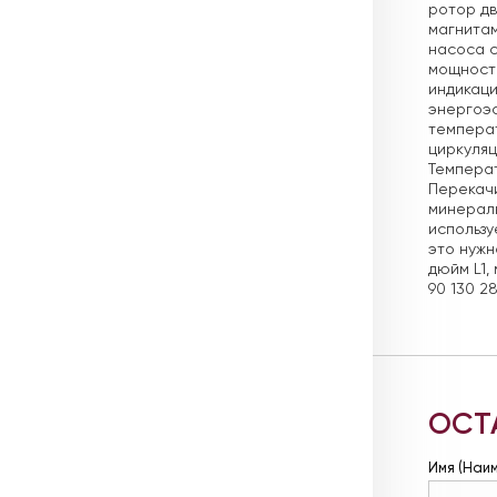
ротор дв
магнита
насоса 
мощность
индикаци
энергоэф
температ
циркуляц
Температ
Перекачи
минераль
использу
это нужн
дюйм L1, 
90 130 2
ОСТ
Имя (Наи