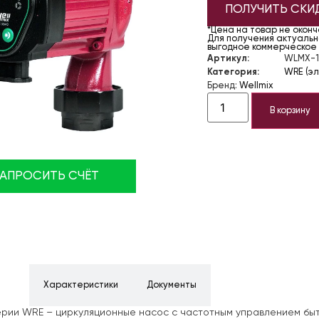
ПОЛУЧИТЬ СКИ
*Цена на товар не окон
Для получения актуально
выгодное коммерческое
Артикул:
WLMX-1
Категория:
WRE (э
Бренд:
Wellmix
В корзину
ЗАПРОСИТЬ СЧЁТ
ние
Характеристики
Документы
рии WRE – циркуляционные насос с частотным управлением бы