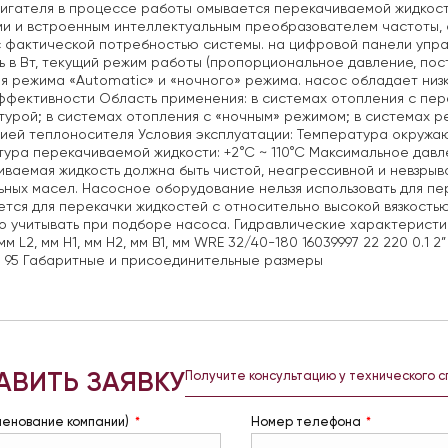
игателя в процессе работы омывается перекачиваемой жидкос
ми и встроенным интеллектуальным преобразователем частоты,
с фактической потребностью системы. на цифровой панели упр
 в Вт, текущий режим работы (пропорциональное давление, пост
я режима «Automatic» и «ночного» режима. насос обладает низ
фективности Область применения: в системах отопления с пер
урой; в системах отопления с «ночным» режимом; в системах р
ией теплоносителя Условия эксплуатации: Температура окружаю
ура перекачиваемой жидкости: +2°С ~ 110°С Максимальное давле
ваемая жидкость должна быть чистой, неагрессивной и невзрыво
ных масел. Насосное оборудование нельзя использовать для п
ется для перекачки жидкостей с относительно высокой вязкость
о учитывать при подборе насоса. Гидравлические характеристик
мм L2, мм Н1, мм Н2, мм В1, мм WRE 32/40-180 16039997 22 220 0.1 2
8 95 Габаритные и присоединительные размеры
АВИТЬ ЗАЯВКУ
Получите консультацию у технического 
менование компании)
Номер телефона