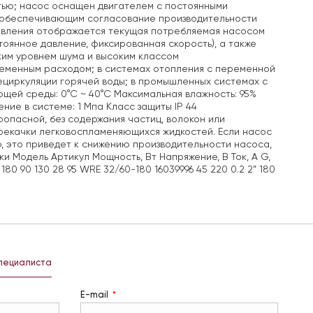
тью; насос оснащен двигателем с постоянными
 обеспечивающим согласование производительности
авления отображается текущая потребляемая насосом
оянное давление, фиксированная скорость), а также
ким уровнем шума и высоким классом
еменным расходом; в системах отопления с переменной
ециркуляции горячей воды; в промышленных системах с
щей среды: 0°С ~ 40°С Максимальная влажность: 95%
ние в системе: 1 Мпа Класс защиты IP 44
опасной, без содержания частиц, волокон или
ерекачки легковоспламеняющихся жидкостей. Если насос
ю, это приведет к снижению производительности насоса,
и Модель Артикул Мощность, Вт Напряжение, В Ток, А G,
” 180 90 130 28 95 WRE 32/60-180 16039996 45 220 0.2 2” 180
специалиста
E-mail