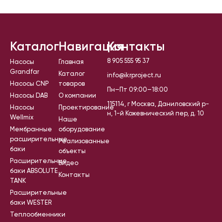
Каталог
Навигация
Контакты
8 905 555 95 37
Насосы
Главная
Grandfar
Каталог
info@ikrproject.ru
Насосы CNP
товаров
Пн–Пт 09:00–18:00
Насосы DAB
О компании
115114, г Москва, Даниловский р-
Насосы
Проектирование
н, 1-й Кожевнический пер, д. 10
Wellmix
Наше
Мембранные
оборудование
расширительные
Реализованные
баки
объекты
Расширительные
Видео
баки ABSOLUTE
Контакты
TANK
Расширительные
баки WESTER
Теплообменники