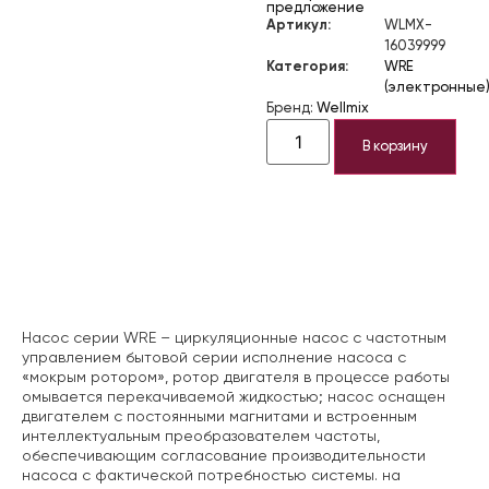
предложение
Артикул:
WLMX-
16039999
Категория:
WRE
(электронные
Бренд:
Wellmix
В корзину
Описание
Насос серии WRE – циркуляционные насос с частотным
управлением бытовой серии исполнение насоса с
«мокрым ротором», ротор двигателя в процессе работы
омывается перекачиваемой жидкостью; насос оснащен
двигателем с постоянными магнитами и встроенным
интеллектуальным преобразователем частоты,
обеспечивающим согласование производительности
насоса с фактической потребностью системы. на