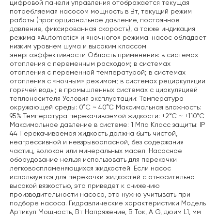
цифровой панели управления отображается текущая
потребляемая насосом мощность в Вт, текущий режим
работы (пропорциональное давление, постоянное
давление, фиксированная скорость), а также индикация
режима «Automatic» и «ночного» режима. насос обладает
низким уровнем шума и высоким классом
энергоэффективности Область применения: в системах
отопления с переменным расходом; в системах
отопления с переменной температурой; в системах
отопления с «ночным» режимом; в системах рециркуляции
горячей воды; в промышленных системах с циркуляцией
теплоносителя Условия эксплуатации: Температура
окружающей среды: 0°С ~ 40°С Максимальная влажность:
95% Температура перекачиваемой жидкости: +2°С ~ +110°С
Максимальное давление в системе: 1 Мпа Класс защиты: IP
44 Перекачиваемая жидкость должна быть чистой,
неагрессивной и невзрывоопасной, без содержания
частиц, волокон или минеральных масел. Насосное
оборудование нельзя использовать для перекачки
легковоспламеняющихся жидкостей. Если насос
используется для перекачки жидкостей с относительно
высокой вязкостью, это приведет к снижению
производительности насоса, это нужно учитывать при
подборе насоса. Гидравлические характеристики Модель
Артикул Мощность, Вт Напряжение, В Ток, А G, дюйм L1, мм