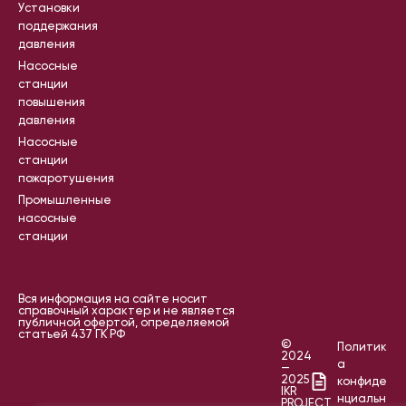
Установки
поддержания
давления
Насосные
станции
повышения
давления
Насосные
станции
пожаротушения
Промышленные
насосные
станции
Вся информация на сайте носит
справочный характер и не является
публичной офертой, определяемой
статьей 437 ГК РФ
©
Политик
2024
а
—
2025
конфиде
IKR
нциальн
PROJECT