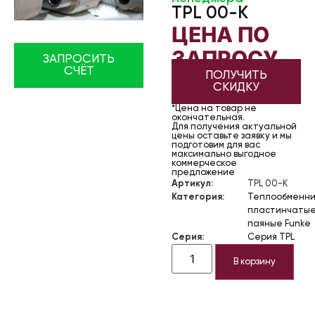
TPL 00-K
ЦЕНА ПО
ЗАПРОСУ
ЗАПРОСИТЬ
СЧЁТ
ПОЛУЧИТЬ
СКИДКУ
*Цена на товар не
окончательная.
Для получения актуальной
цены оставьте заявку и мы
подготовим для вас
максимально выгодное
коммерческое
предложение
Артикул:
TPL 00-K
Категория:
Теплообменни
пластинчаты
паяные Funke
Серия:
Серия TPL
В корзину