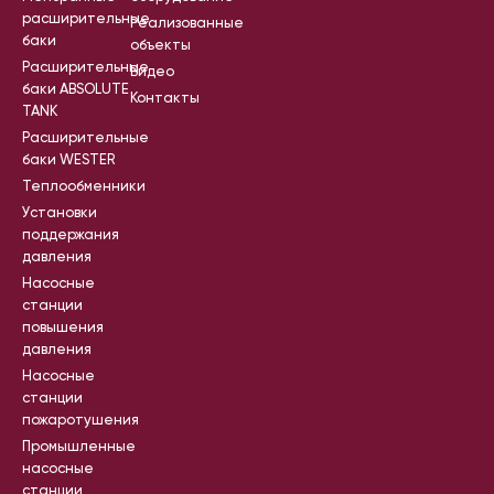
расширительные
Реализованные
баки
объекты
Расширительные
Видео
баки ABSOLUTE
Контакты
TANK
Расширительные
баки WESTER
Теплообменники
Установки
поддержания
давления
Насосные
станции
повышения
давления
Насосные
станции
пожаротушения
Промышленные
насосные
станции