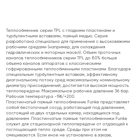
Описание
Теплообменник серии TPL с гладкими пластинами и
турбулентными вставками, паяный медью. Серия
разработана специально для применения с высоковязкими
рабочими средами (например, для охлаждения
гидравлических и моторных масел). Объем проточных
каналов теплообменников серии TPL до 80% больше
объема каналов аппаратов с классическими
гофрированными теплообменными пластинами. Благодаря
специальным турбулентным вставкам, эффективному
диагональному потоку сред максимальному номинальному
диаметру присоединений, достигается высокая мощность
теплопередачи. Максимальное рабочее давление 36 бар.
Рабочая температура -196/+200.
Пластинчатый паяный теплообменник Funke представляет
собой бестопочный сосуд, работающий под
давлением,
состоящий из двух отдельных камер, находящихся под
давлением. Пластинчатые паяные теплообменники Funke
служит для стационарной теплопередачи от отдающей к
поглощающей тепло среде. Среды при этом не
смешиваются. Если иное не установлено в заказе,