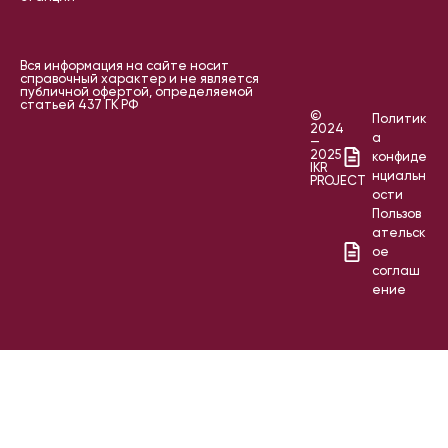
Вся информация на сайте носит
справочный характер и не является
публичной офертой, определяемой
статьей 437 ГК РФ
©
Политик
2024
а
—
2025
конфиде
IKR
нциальн
PROJECT
ости
Пользов
ательск
ое
соглаш
ение