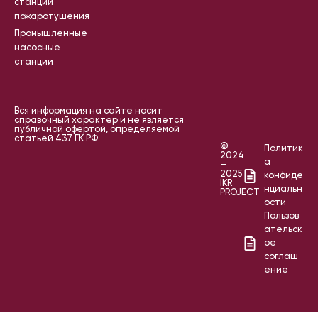
станции
пожаротушения
Промышленные
насосные
станции
Вся информация на сайте носит
справочный характер и не является
публичной офертой, определяемой
статьей 437 ГК РФ
©
Политик
2024
а
—
2025
конфиде
IKR
нциальн
PROJECT
ости
Пользов
ательск
ое
соглаш
ение