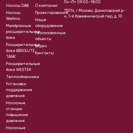
Пн–Пт 09:00–18:00
Насосы DAB
О компании
115114, г Москва, Даниловский р-
Насосы
Проектирование
н, 1-й Кожевнический пер, д. 10
Wellmix
Наше
Мембранные
оборудование
расширительные
Реализованные
баки
объекты
Расширительные
Видео
баки ABSOLUTE
Контакты
TANK
Расширительные
баки WESTER
Теплообменники
Установки
поддержания
давления
Насосные
станции
повышения
давления
Насосные