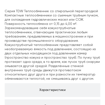
Серия TDW
Теплообменник со спиральной перегородкой
Компактные теплообменники со съемным трубным пучком,
для охлаждения гидравлических масел или СОЖ.
Поверхность теплообмена от 0,15 до 4,00 м².
Зарекомендовавшие себя кожухотрубчатые
теплообменники, отвечающие практически любым
требованиям, предъявляемых в машиностроении и при
производстве промышленного оборудования.
Кожухотрубчатый теплообменник представляет собой
необогреваемую ёмкость под давлением,
состоящую из
двух отдельных находящихся под давлением камер
(пространство кожуха и
пространство труб). По пучку труб
протекает одна среда, в то время, как пучок труб снаружи
омывается другой средой. Разделённые стенкой
внутренних труб среды движутся
противотоком
относительно друг друга и при разности их температур
обмениваются теплотой,
не смешиваясь друг с другом.
Характеристики