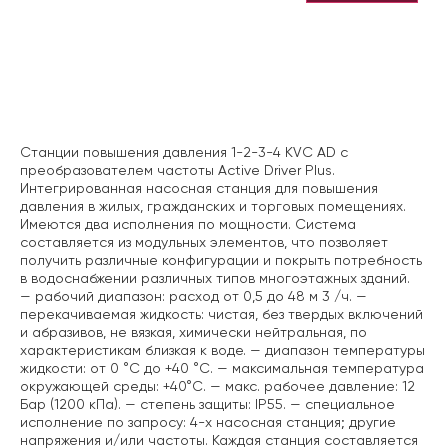
Описание
Станции повышения давления 1-2-3-4 KVC AD с
преобразователем частоты Active Driver Plus.
Интегрированная насосная станция для повышения
давления в жилых, гражданских и торговых помещениях.
Имеются два исполнения по мощности. Система
составляется из модульных элементов, что позволяет
получить различные конфигурации и покрыть потребность
в водоснабжении различных типов многоэтажных зданий.
— рабочий диапазон: расход от 0,5 до 48 м 3 /ч.
—
перекачиваемая жидкость: чистая, без твердых включений
и абразивов, не вязкая, химически нейтральная, по
характеристикам близкая к воде.
— диапазон температуры
жидкости: от 0 °C до +40 °C.
— максимальная температура
окружающей среды: +40°C.
— макс. рабочее давление: 12
Бар (1200 кПа).
— степень защиты: IP55.
— специальное
исполнение по запросу: 4-х насосная станция; другие
напряжения и/или частоты.
Каждая станция составляется