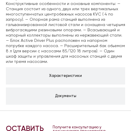
Конструктивные особенности и основные компоненты:
—
Станция состоит из одного, двух или трех вертикальных
многоступенчатых центробежных насосов KVС ( 4 по
запросу).
— Опорная рама станций выполнена из
гальванизированной листовой стали и оснащена четырьмя
виброгасящими резиновыми опорами.
— Всасывающий и
напорный коллекторы выполнены из нержавеющей стали.
— Блок Active Driver Plus расположен на напорном
патрубке каждого насоса.
— Расширительный бак обьемом
8 л (для версии с насосами 85/120 18 литров).
— Один
шкаф защиты и управления для насосных станций с двумя
или тремя насосами.
Характеристики
Документы
ОСТАВИТЬ
Получите консультацию у