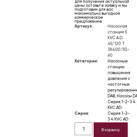
Для получения актуальной
цены оставьте заявку и мы
подготовим для вас
максимально выгодное
коммерческое
предложение
Артикул:
Насосная
станция 5
KVC A.D.
45/120 T
3X400/50-
60
Категории:
Насосные
станции
повышения
давления с
частотным
регулировани
DAB
,
Насосы D
Серия 1-2-3 4
KVC AD
Серия:
Серия 1-2-
3 4 KVC AD
В корзину