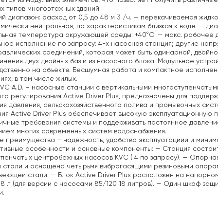
ется из модульных элементов, что позволяет получить различны
х типов многоэтажных зданий.
й диапазон: расход от 0,5 до 48 м 3 /ч.
— перекачиваемая жидкост
химически нейтральная, по характеристикам близкая к воде.
— диа
льная температура окружающей среды: +40°C.
— макс. рабочее д
ное исполнение по запросу: 4-х насосная станция; другие напр
равлических соединений, которая может быть одинарной, двойно
инения двух двойных баз и из насосного блока. Модульное устр
ственно на объекте. Бесшумная работа и компактное исполнени
ях, в том числе жилых.
KVC A.D. – насосные станции с вертикальными многоступенчат
го регулирования Active Driver Plus, предназначены для подде
я давления, сельскохозяйственного полива и промывочных сист
ия Active Driver Plus обеспечивает высокую эксплуатационную 
ичные требования системы и поддерживать постоянное давлени
нием многих современных систем водоснабжения.
 преимущества – надежность, удобство эксплуатациии и миним
тивные особенности и основные компоненты:
— Станция состоит 
пенчатых центробежных насосов KVС ( 4 по запросу).
— Опорная
 стали и оснащена четырьмя виброгасящими резиновыми опора
веющей стали.
— Блок Active Driver Plus расположен на напорно
8 л (для версии с насосами 85/120 18 литров).
— Один шкаф защит
и.