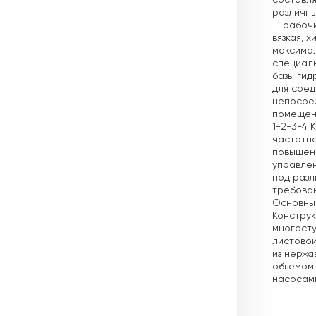
составля
различны
— рабочи
вязкая, 
максима
специаль
базы гид
для соед
непосред
помещени
1-2-3-4 
частотно
повышени
управлен
под разл
требова
Основные
Конструк
многосту
листовой
из нержа
обьемом 
насосам