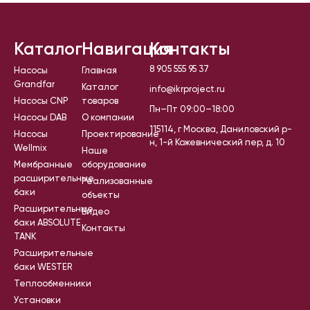
Каталог
Навигация
Контакты
8 905 555 95 37
Насосы
Главная
Grandfar
Каталог
info@ikrproject.ru
Насосы CNP
товаров
Пн–Пт 09:00–18:00
Насосы DAB
О компании
115114, г Москва, Даниловский р-
Насосы
Проектирование
н, 1-й Кожевнический пер, д. 10
Wellmix
Наше
Мембранные
оборудование
расширительные
Реализованные
баки
объекты
Расширительные
Видео
баки ABSOLUTE
Контакты
TANK
Расширительные
баки WESTER
Теплообменники
Установки