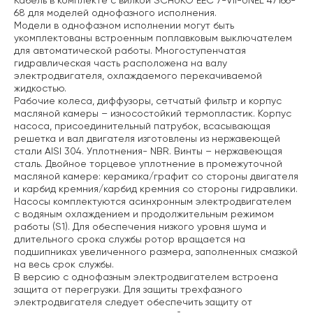
Кабель в комплекте с вилкой SCHUKO EEC 7-VII-UNEL 47166-
68 для моделей однофазного исполнения.
Модели в однофазном исполнении могут быть
укомплектованы встроенным поплавковым выключателем
для автоматической работы.
Многоступенчатая
гидравлическая часть расположена на валу
электродвигателя, охлаждаемого перекачиваемой
жидкостью.
Рабочие колеса, диффузоры, сетчатый фильтр и корпус
масляной камеры – износостойкий термопластик. Корпус
насоса, присоединительный патрубок, всасывающая
решетка и вал двигателя изготовлены из нержавеющей
стали AISI 304. Уплотнения- NBR. Винты – нержавеющая
сталь. Двойное торцевое уплотнение в промежуточной
масляной камере: керамика/графит со стороны двигателя
и карбид кремния/карбид кремния со стороны гидравлики.
Насосы комплектуются асинхронным электродвигателем
с водяным охлаждением и продолжительным режимом
работы (S1). Для обеспечения низкого уровня шума и
длительного срока службы ротор вращается на
подшипниках увеличенного размера, заполненных смазкой
на весь срок службы.
В версию с однофазным электродвигателем встроена
защита от перегрузки. Для защиты трехфазного
электродвигателя следует обеспечить защиту от