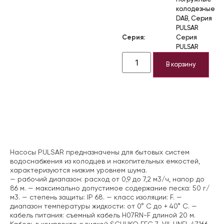
колодезные
DAB
,
Серия
PULSAR
Серия:
Серия
PULSAR
В корзину
Описание
Насосы PULSAR предназначены для бытовых систем
водоснабжения из колодцев и накопительных емкостей,
характеризуются низким уровнем шума.
— рабочий диапазон: расход от 0,9 до 7,2 м3/ч, напор до
86 м.
— максимально допустимое содержание песка: 50 г/
м3.
— степень защиты: IP 68.
— класс изоляции: F.
—
диапазон температуры жидкости: от 0° C до + 40° C.
—
кабель питания: съемный кабель H07RN-F длиной 20 м.