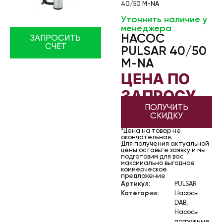
40/50 M-NA
Уточнить наличие у
менеджера
НАСОС
ЗАПРОСИТЬ
СЧЁТ
PULSAR 40/50
M-NA
ЦЕНА ПО
ЗАПРОСУ
ПОЛУЧИТЬ
СКИДКУ
*Цена на товар не
окончательная.
Для получения актуальной
цены оставьте заявку и мы
подготовим для вас
максимально выгодное
коммерческое
предложение
Артикул:
PULSAR
Категории:
Насосы
DAB
,
Насосы
погружные