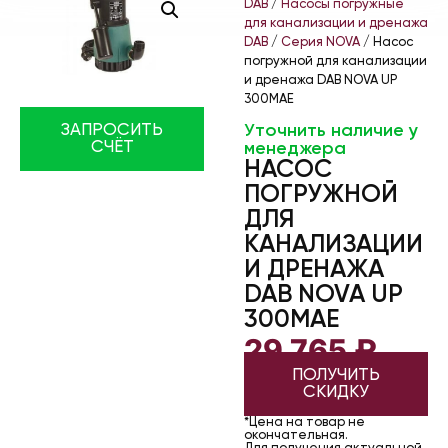
DAB
/
Насосы погружные
для канализации и дренажа
DAB
/
Серия NOVA
/ Насос
погружной для канализации
и дренажа DAB NOVA UP
300MAE
Уточнить наличие у
ЗАПРОСИТЬ
СЧЁТ
менеджера
НАСОС
ПОГРУЖНОЙ
ДЛЯ
КАНАЛИЗАЦИИ
И ДРЕНАЖА
DAB NOVA UP
300MAE
29 765
₽
ПОЛУЧИТЬ
СКИДКУ
*Цена на товар не
окончательная.