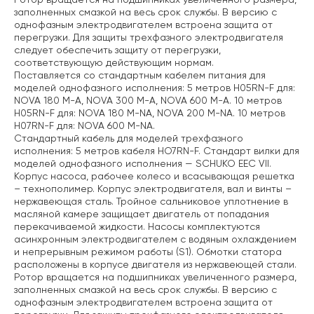
заполненных смазкой на весь срок службы. В версию с
однофазным электродвигателем встроена защита от
перегрузки. Для защиты трехфазного электродвигателя
следует обеспечить защиту от перегрузки,
соответствующую действующим нормам.
Поставляется со стандартным кабелем питания для
моделей однофазного исполнения:
5 метров H05RN-F для:
NOVA 180 M-A, NOVA 300 M-A, NOVA 600 M-A.
10 метров
H05RN-F для: NOVA 180 M-NA, NOVA 200 M-NA.
10 метров
H07RN-F для: NOVA 600 M-NA.
Стандартный кабель для моделей трехфазного
исполнения: 5 метров кабеля HO7RN-F. Стандарт вилки для
моделей однофазного исполнения — SCHUKO EEC VII.
Корпус насоса, рабочее колесо и всасывающая решетка
– технополимер. Корпус электродвигателя, вал и винты –
нержавеющая сталь. Тройное сальниковое уплотнение в
масляной камере защищает двигатель от попадания
перекачиваемой жидкости. Насосы комплектуются
асинхронным электродвигателем с водяным охлаждением
и непрерывным режимом работы (S1). Обмотки статора
расположены в корпусе двигателя из нержавеющей стали.
Ротор вращается на подшипниках увеличенного размера,
заполненных смазкой на весь срок службы. В версию с
однофазным электродвигателем встроена защита от