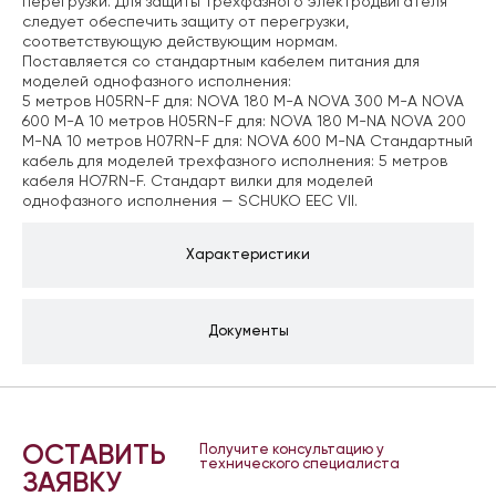
перегрузки. Для защиты трехфазного электродвигателя
следует обеспечить защиту от перегрузки,
соответствующую действующим нормам.
Поставляется со стандартным кабелем питания для
моделей однофазного исполнения:
5 метров H05RN-F для: NOVA 180 M-A
NOVA 300 M-A
NOVA
600 M-A
10 метров H05RN-F для: NOVA 180 M-NA
NOVA 200
M-NA
10 метров H07RN-F для: NOVA 600 M-NA
Стандартный
кабель для моделей трехфазного исполнения: 5 метров
кабеля HO7RN-F. Стандарт вилки для моделей
однофазного исполнения — SCHUKO EEC VII.
Характеристики
Документы
ОСТАВИТЬ
Получите консультацию у
технического специалиста
ЗАЯВКУ