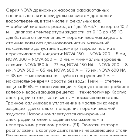
Серия NOVA дренажных насосов разработанных
специально для индивидуальных систем дренажа и
водоотведения, в том числе и фекальных вод.
— рабочий диапазон: расход от 1 до 16 м3/ч, напор до 10,2
м.
— диапазон температуры жидкости: от 0 °C до +35 °C
для бытового применения.
— перекачиваемая жидкость:
сточные воды без длинноволокнистых включений.
—
максимально допустимый диаметр твердых частиц в
перекачиваемой жидкости:
NOVA 180 — NOVA 200 — 5 мм,
NOVA 300 – NOVA 600 — 10 мм.
— минимальный уровень
откачки:
NOVA 180 A — 77 мм, NOVA 180 NA – NOVA 200 — 8
мм, NOVA 300 — 85 мм, NOVA 600 A — 175 мм, NOVA 600 NA
— 38 мм.
— максимальная глубина погружения: 7 м.
—
максимальное время работы без воды: 1 мин.
— степень
защиты: IP 68.
— класс изоляции: F.
Корпус насоса, рабочее
колесо и всасывающая решетка – технополимер. Корпус
электродвигателя, вал и винты – нержавеющая сталь.
Тройное сальниковое уплотнение в масляной камере
защищает двигатель от попадания перекачиваемой
жидкости. Насосы комплектуются асинхронным
электродвигателем с водяным охлаждением и
непрерывным режимом работы (S1). Обмотки статора
расположены в корпусе двигателя из нержавеющей стали.
Ротор вращается на подшипниках увеличенного размера,