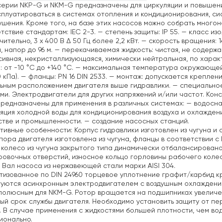
ерии NKP-G и NKM-G предназначены для циркуляции и повышени
сплуатироваться в системах отопления и кондиционирования, с
шения. Кроме того, на базе этих насосов можно собрать много
тствие стандартам: IEC 2-3.
— степень защиты: IP 55.
— класс изол
ительно, 3 х 400 В Δ 50 Гц более 2,2 кВт.
— скорость вращения: 1
, напор до 96 м.
— перекачиваемая жидкость: чистая, не содержа
ивная, некристаллизующаяся, химически нейтральная, по характ
 от -10 °C до +140 °C.
— максимальная температура окружающей 
 кПа).
— фланцы: PN 16 DIN 2533.
— монтаж: допускается креплени
ьным расположением двигателя выше гидравлики.
— специальное
ми. Электродвигатели для других напряжений и/или частот.
Конс
редназначены для применения в различных системах:
— водосна
яция холодной воды для кондиционирования воздуха и охлаждени
стве и промышленности.
— создание насосных станций.
тивные особенности:
Корпус гидравлики изготовлен из чугуна и 
опора двигателя изготовлена из чугуна, фланцы в соответствии с 
колесо из чугуна закрытого типа динамически отбалансирован
овочных отверстий, износное кольцо горловины рабочего колес
. Вал насоса из нержавеющей стали марки AISI 304.
изованное по DIN 24960 торцевое уплотнение графит/карбид кр
туются асинхронным электродвигателем с воздушным охлаждени
полюсным для NKM-G. Ротор вращается на подшипниках увеличе
ый срок службы двигателя. Необходимо установить защиту от пе
 В случае применения с жидкостями большей плотности, чем во
ионально.