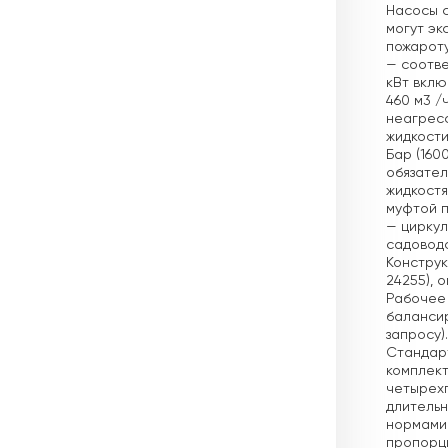
Насосы с
могут эк
пожароту
— соотве
кВт включ
460 м3 /ч
неагресс
жидкости:
Бар (1600
обязател
жидкостя
муфтой п
— циркул
садовод
Конструк
24255), 
Рабочее 
балансир
запросу)
Стандарт
комплек
четырех
длительн
нормами.
пропорц