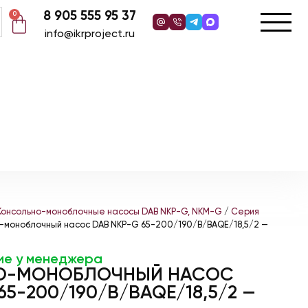
8 905 555 95 37
0
info@ikrproject.ru
Консольно-моноблочные насосы DAB NKP-G, NKM-G
/
Серия
-моноблочный насос DAB NKP-G 65-200/190/B/BAQE/18,5/2 —
ие у менеджера
О-МОНОБЛОЧНЫЙ НАСОС
65-200/190/B/BAQE/18,5/2 —