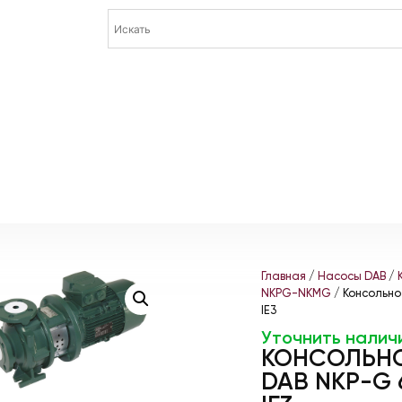
Главная
/
Насосы DAB
/
NKPG-NKMG
/ Консольно
IE3
Уточнить налич
КОНСОЛЬН
DAB NKP-G 