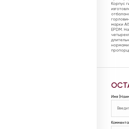
Корпус г
изготовл
отбаланс
горловин
марки AI
EPDM. Н
четырех
длительн
нормами.
пропорц
ОСТ
Имя (Наи
Коммента