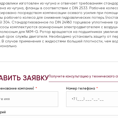
идравлики изготовлен из чугуна и отвечает требованиям стандарт
ена из чугуна, фланцы в соответствии с DIN 2533. Рабочее колес
ировано посредством компенсации осевого усилия при помощи
ы рабочего колеса для снижения гидравлических потерь (поста
SI 304. Стандартизованное по DIN 24960 торцевое уплотнение г
асосы комплектуются асинхронным электродвигателем с воздуш
полюсным для NKM-G. Ротор вращается на подшипниках увеличе
ый срок службы двигателя. Необходимо установить защиту от пе
 В случае применения с жидкостями большей плотности, чем во
ионально.
АВИТЬ ЗАЯВКУ
Получите консультацию у технического 
менование компании)
Номер телефона
рий