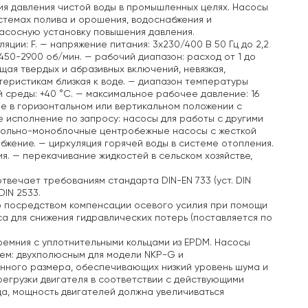
я давления чистой воды в промышленных целях. Насосы
истемах полива и орошения, водоснабжения и
насосную установку повышения давления.
яции: F.
— напряжение питания: 3х230/400 В 50 Гц до 2,2
450-2900 об/мин.
— рабочий диапазон: расход от 1 до
щая твердых и абразивных включений, невязкая,
еристикам близкая к воде.
— диапазон температуры
среды: +40 °C.
— максимальное рабочее давление: 16
е в горизонтальном или вертикальном положении с
 исполнение по запросу: насосы для работы с другими
ольно-моноблочные центробежные насосы с жесткой
бжение.
— циркуляция горячей воды в системе отопления.
я.
— перекачивание жидкостей в сельском хозяйстве,
отвечает требованиям стандарта DIN-EN 733 (уст. DIN
DIN 2533.
о посредством компенсации осевого усилия при помощи
а для снижения гидравлических потерь (поставляется по
емния с уплотнительными кольцами из EPDM. Насосы
ем: двухполюсным для модели NKP-G и
нного размера, обеспечивающих низкий уровень шума и
регрузки двигателя в соответствии с действующими
да, мощность двигателей должна увеличиваться