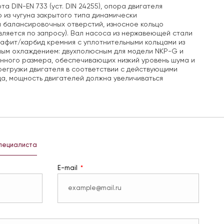
а DIN-EN 733 (уст. DIN 24255), опора двигателя
о из чугуна закрытого типа динамически
 балансировочных отверстий, износное кольцо
вляется по запросу). Вал насоса из нержавеющей стали
рафит/карбид кремния с уплотнительными кольцами из
ным охлаждением: двухполюсным для модели NKP-G и
нного размера, обеспечивающих низкий уровень шума и
регрузки двигателя в соответствии с действующими
да, мощность двигателей должна увеличиваться
специалиста
E-mail