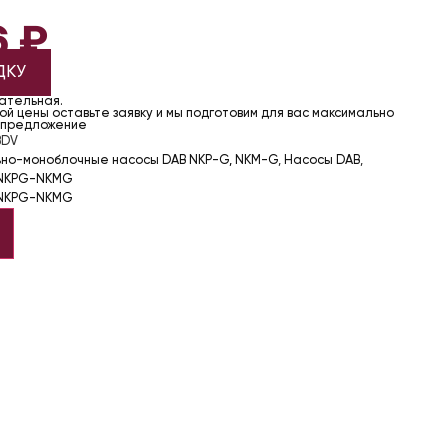
6
₽
ДКУ
чательная.
й цены оставьте заявку и мы подготовим для вас максимально
 предложение
BDV
ьно-моноблочные насосы DAB NKP-G, NKM-G
,
Насосы DAB
,
NKPG-NKMG
NKPG-NKMG