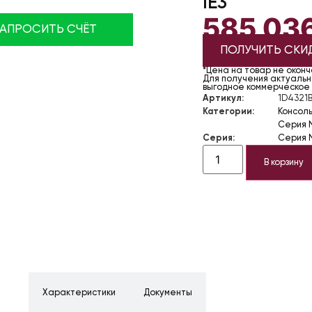
IE3
585 03
ЗАПРОСИТЬ СЧЁТ
ПОЛУЧИТЬ СКИ
*Цена на товар не окон
Для получения актуально
выгодное коммерческое
Артикул:
1D4321
Категории:
Консол
Серия 
Серия:
Серия 
В корзину
ние
Характеристики
Документы