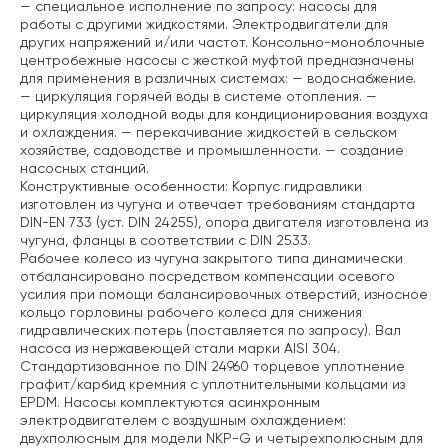
— специальное исполнение по запросу: насосы для
работы с другими жидкостями. Электродвигатели для
других напряжений и/или частот.
Консольно-моноблочные
центробежные насосы с жесткой муфтой предназначены
для применения в различных системах:
— водоснабжение.
— циркуляция горячей воды в системе отопления.
—
циркуляция холодной воды для кондиционирования воздуха
и охлаждения.
— перекачивание жидкостей в сельском
хозяйстве, садоводстве и промышленности.
— создание
насосных станций.
Конструктивные особенности:
Корпус гидравлики
изготовлен из чугуна и отвечает требованиям стандарта
DIN-EN 733 (уст. DIN 24255), опора двигателя изготовлена из
чугуна, фланцы в соответствии с DIN 2533.
Рабочее колесо из чугуна закрытого типа динамически
отбалансировано посредством компенсации осевого
усилия при помощи балансировочных отверстий, износное
кольцо горловины рабочего колеса для снижения
гидравлических потерь (поставляется по запросу). Вал
насоса из нержавеющей стали марки AISI 304.
Стандартизованное по DIN 24960 торцевое уплотнение
графит/карбид кремния с уплотнительными кольцами из
EPDM. Насосы комплектуются асинхронным
электродвигателем с воздушным охлаждением:
двухполюсным для модели NKP-G и четырехполюсным для