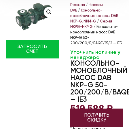
Главная
/
Насосы
DAB
/
Консольно-
моноблочные насосы DAB
NKP-G, NKM-G
/
Серия
NKPG-NKMG
/ Консольно-
моноблочный насос DAB
NKP-G 50-
200/200/B/BAQE/15/2 — IE3
ЗАПРОСИТЬ
СЧЁТ
Уточнить наличие у
менеджера
КОНСОЛЬНО-
МОНОБЛОЧНЫЙ
НАСОС DAB
NKP-G 50-
200/200/B/BAQE
— IE3
519 588
₽
ПОЛУЧИТЬ
СКИДКУ
*Цена на товар не