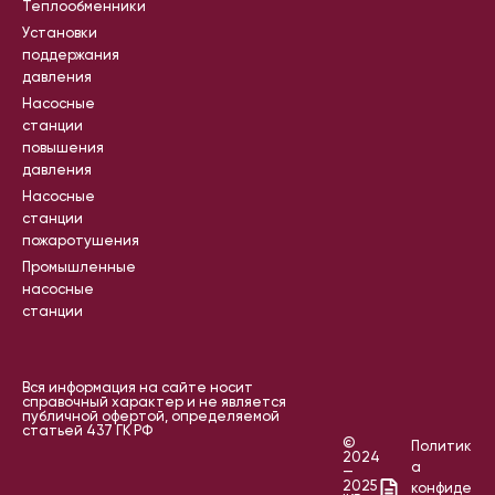
Теплообменники
Установки
поддержания
давления
Насосные
станции
повышения
давления
Насосные
станции
пожаротушения
Промышленные
насосные
станции
Вся информация на сайте носит
справочный характер и не является
публичной офертой, определяемой
статьей 437 ГК РФ
©
Политик
2024
а
—
2025
конфиде