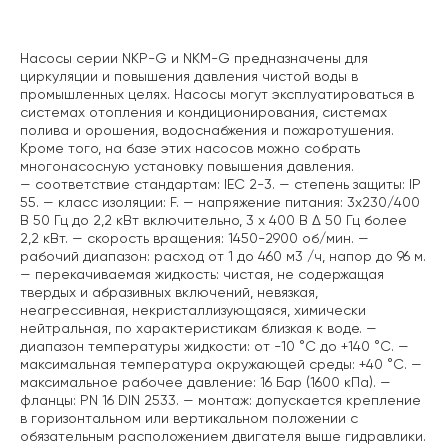
Описание
Насосы серии NKP-G и NKM-G предназначены для
циркуляции и повышения давления чистой воды в
промышленных целях. Насосы могут эксплуатироваться в
системах отопления и кондиционирования, системах
полива и орошения, водоснабжения и пожаротушения.
Кроме того, на базе этих насосов можно собрать
многонасосную установку повышения давления.
— соответствие стандартам: IEC 2-3.
— степень защиты: IP
55.
— класс изоляции: F.
— напряжение питания: 3х230/400
В 50 Гц до 2,2 кВт включительно, 3 х 400 В Δ 50 Гц более
2,2 кВт.
— скорость вращения: 1450-2900 об/мин.
—
рабочий диапазон: расход от 1 до 460 м3 /ч, напор до 96 м.
— перекачиваемая жидкость: чистая, не содержащая
твердых и абразивных включений, невязкая,
неагрессивная, некристаллизующаяся, химически
нейтральная, по характеристикам близкая к воде.
—
диапазон температуры жидкости: от -10 °C до +140 °C.
—
максимальная температура окружающей среды: +40 °C.
—
максимальное рабочее давление: 16 Бар (1600 кПа).
—
фланцы: PN 16 DIN 2533.
— монтаж: допускается крепление
в горизонтальном или вертикальном положении с
обязательным расположением двигателя выше гидравлики.