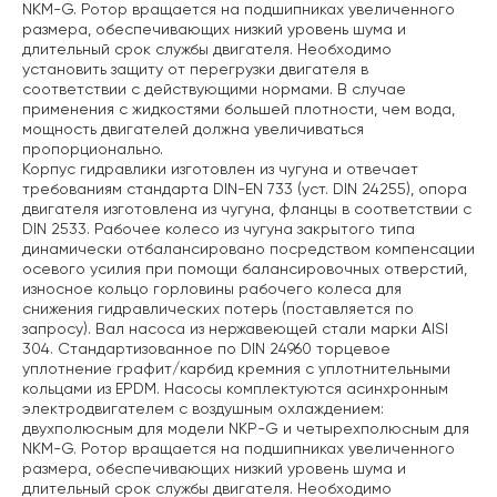
NKM-G. Ротор вращается на подшипниках увеличенного
размера, обеспечивающих низкий уровень шума и
длительный срок службы двигателя. Необходимо
установить защиту от перегрузки двигателя в
соответствии с действующими нормами. В случае
применения с жидкостями большей плотности, чем вода,
мощность двигателей должна увеличиваться
пропорционально.
Корпус гидравлики изготовлен из чугуна и отвечает
требованиям стандарта DIN-EN 733 (уст. DIN 24255), опора
двигателя изготовлена из чугуна, фланцы в соответствии с
DIN 2533. Рабочее колесо из чугуна закрытого типа
динамически отбалансировано посредством компенсации
осевого усилия при помощи балансировочных отверстий,
износное кольцо горловины рабочего колеса для
снижения гидравлических потерь (поставляется по
запросу). Вал насоса из нержавеющей стали марки AISI
304. Стандартизованное по DIN 24960 торцевое
уплотнение графит/карбид кремния с уплотнительными
кольцами из EPDM. Насосы комплектуются асинхронным
электродвигателем с воздушным охлаждением:
двухполюсным для модели NKP-G и четырехполюсным для
NKM-G. Ротор вращается на подшипниках увеличенного
размера, обеспечивающих низкий уровень шума и
длительный срок службы двигателя. Необходимо