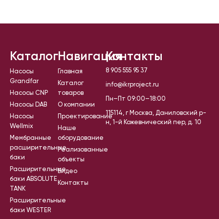
Каталог
Навигация
Контакты
8 905 555 95 37
Насосы
Главная
Grandfar
Каталог
info@ikrproject.ru
Насосы CNP
товаров
Пн–Пт 09:00–18:00
Насосы DAB
О компании
115114, г Москва, Даниловский р-
Насосы
Проектирование
н, 1-й Кожевнический пер, д. 10
Wellmix
Наше
Мембранные
оборудование
расширительные
Реализованные
баки
объекты
Расширительные
Видео
баки ABSOLUTE
Контакты
TANK
Расширительные
баки WESTER