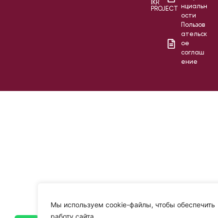
IKR
нциальн
PROJECT
ости
Пользов
ательск
ое
соглаш
ение
Мы используем cookie-файлы, чтобы обеспечить
работу сайта.