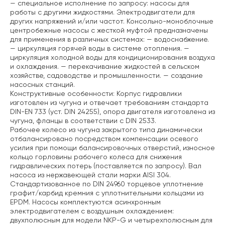
— специальное исполнение по запросу: насосы для
работы с другими жидкостями. Электродвигатели для
других напряжений и/или частот.
Консольно-моноблочные
центробежные насосы с жесткой муфтой предназначены
для применения в различных системах:
— водоснабжение.
— циркуляция горячей воды в системе отопления.
—
циркуляция холодной воды для кондиционирования воздуха
и охлаждения.
— перекачивание жидкостей в сельском
хозяйстве, садоводстве и промышленности.
— создание
насосных станций.
Конструктивные особенности:
Корпус гидравлики
изготовлен из чугуна и отвечает требованиям стандарта
DIN-EN 733 (уст. DIN 24255), опора двигателя изготовлена из
чугуна, фланцы в соответствии с DIN 2533.
Рабочее колесо из чугуна закрытого типа динамически
отбалансировано посредством компенсации осевого
усилия при помощи балансировочных отверстий, износное
кольцо горловины рабочего колеса для снижения
гидравлических потерь (поставляется по запросу). Вал
насоса из нержавеющей стали марки AISI 304.
Стандартизованное по DIN 24960 торцевое уплотнение
графит/карбид кремния с уплотнительными кольцами из
EPDM. Насосы комплектуются асинхронным
электродвигателем с воздушным охлаждением:
двухполюсным для модели NKP-G и четырехполюсным для