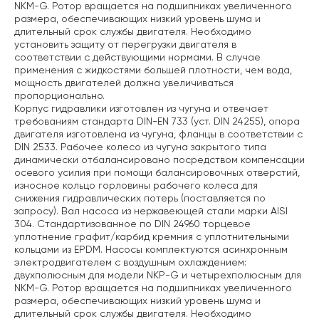
NKM-G. Ротор вращается на подшипниках увеличенного
размера, обеспечивающих низкий уровень шума и
длительный срок службы двигателя. Необходимо
установить защиту от перегрузки двигателя в
соответствии с действующими нормами. В случае
применения с жидкостями большей плотности, чем вода,
мощность двигателей должна увеличиваться
пропорционально.
Корпус гидравлики изготовлен из чугуна и отвечает
требованиям стандарта DIN-EN 733 (уст. DIN 24255), опора
двигателя изготовлена из чугуна, фланцы в соответствии с
DIN 2533. Рабочее колесо из чугуна закрытого типа
динамически отбалансировано посредством компенсации
осевого усилия при помощи балансировочных отверстий,
износное кольцо горловины рабочего колеса для
снижения гидравлических потерь (поставляется по
запросу). Вал насоса из нержавеющей стали марки AISI
304. Стандартизованное по DIN 24960 торцевое
уплотнение графит/карбид кремния с уплотнительными
кольцами из EPDM. Насосы комплектуются асинхронным
электродвигателем с воздушным охлаждением:
двухполюсным для модели NKP-G и четырехполюсным для
NKM-G. Ротор вращается на подшипниках увеличенного
размера, обеспечивающих низкий уровень шума и
длительный срок службы двигателя. Необходимо