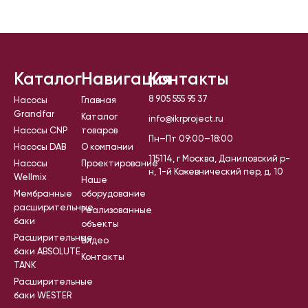
Каталог
Навигация
Контакты
8 905 555 95 37
Насосы
Главная
Grandfar
Каталог
info@ikrproject.ru
Насосы CNP
товаров
Пн–Пт 09:00–18:00
Насосы DAB
О компании
115114, г Москва, Даниловский р-
Насосы
Проектирование
н, 1-й Кожевнический пер, д. 10
Wellmix
Наше
Мембранные
оборудование
расширительные
Реализованные
баки
объекты
Расширительные
Видео
баки ABSOLUTE
Контакты
TANK
Расширительные
баки WESTER