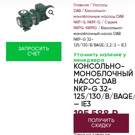
Главная
/
Насосы
DAB
/
Консольно-
моноблочные насосы DAB
NKP-G, NKM-G
/
Серия
NKPG-NKMG
/ Консольно-
моноблочный насос DAB
NKP-G 32-
125/130/B/BAQE/2,2/2 — IE3
ЗАПРОСИТЬ
СЧЁТ
Уточнить наличие у
менеджера
КОНСОЛЬНО-
МОНОБЛОЧНЫЙ
НАСОС DAB
NKP-G 32-
125/130/B/BAQE/
— IE3
195 588
₽
ПОЛУЧИТЬ
СКИДКУ
*Цена на товар не