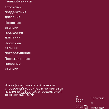
Теплообменники
Установки
поддержания
давления
Насосные
станции
повышения
давления
Насосные
станции
пожаротушения
Промышленные
насосные
станции
Вся информация на сайте носит
справочный характер и не является
публичной офертой, определяемой
статьей 437 ГК РФ
©
Политик
2024
а
—
2025
конфиде