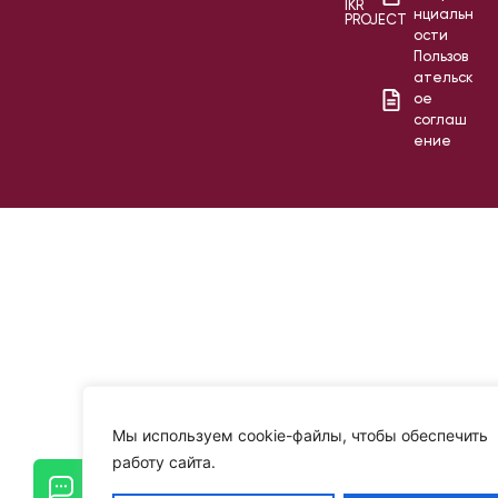
IKR
нциальн
PROJECT
ости
Пользов
ательск
ое
соглаш
ение
Мы используем cookie-файлы, чтобы обеспечить
работу сайта.