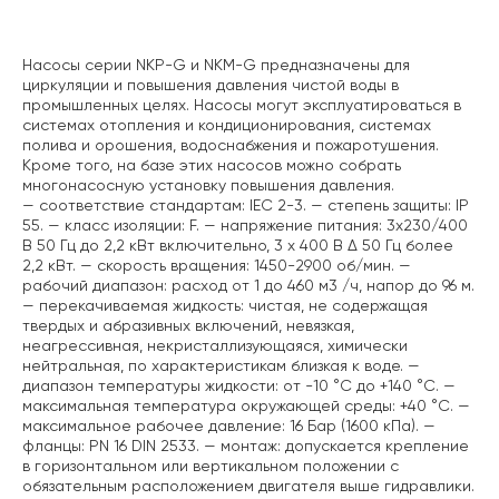
Описание
Насосы серии NKP-G и NKM-G предназначены для
циркуляции и повышения давления чистой воды в
промышленных целях. Насосы могут эксплуатироваться в
системах отопления и кондиционирования, системах
полива и орошения, водоснабжения и пожаротушения.
Кроме того, на базе этих насосов можно собрать
многонасосную установку повышения давления.
— соответствие стандартам: IEC 2-3.
— степень защиты: IP
55.
— класс изоляции: F.
— напряжение питания: 3х230/400
В 50 Гц до 2,2 кВт включительно, 3 х 400 В Δ 50 Гц более
2,2 кВт.
— скорость вращения: 1450-2900 об/мин.
—
рабочий диапазон: расход от 1 до 460 м3 /ч, напор до 96 м.
— перекачиваемая жидкость: чистая, не содержащая
твердых и абразивных включений, невязкая,
неагрессивная, некристаллизующаяся, химически
нейтральная, по характеристикам близкая к воде.
—
диапазон температуры жидкости: от -10 °C до +140 °C.
—
максимальная температура окружающей среды: +40 °C.
—
максимальное рабочее давление: 16 Бар (1600 кПа).
—
фланцы: PN 16 DIN 2533.
— монтаж: допускается крепление
в горизонтальном или вертикальном положении с
обязательным расположением двигателя выше гидравлики.